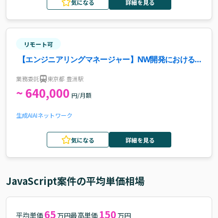
気になる
詳細を見る
リモート可
【エンジニアリングマネージャー】NW開発における
生産性向上PoC（推進リーダー枠）案件・求人
業務委託
東京都 豊洲駅
~ 640,000
円/月額
生成AI
AI
ネットワーク
気になる
詳細を見る
JavaScript
案件の平均単価相場
65
150
平均単価
最高単価
万円
万円