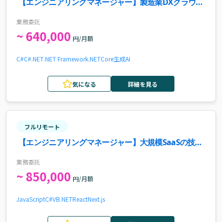
【エンジニアリングマネージャー】製造業DXクラウド
システム「SmartF」開発におけるテックリード案件
業務委託
~ 640,000
円/月額
C#
C#.NET
.NET Framework
.NETCore
生成AI
気になる
詳細を見る
フルリモート
【エンジニアリングマネージャー】大規模SaaSの技術
負債解消とAI駆動開発を推進するテックリード案件
業務委託
~ 850,000
円/月額
JavaScript
C#
VB.NET
React
Next.js