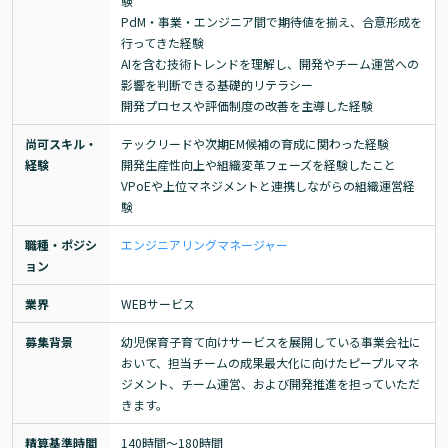
験

PdM・事業・エンジニア間で期待値を揃え、合意形成を
行ってきた経験

AIを含む技術トレンドを理解し、開発やチーム運営への
影響を判断できる基礎的リテラシー

開発プロセスや評価制度の改善を主導した経験
尚可スキル・
テックリードや次期EM候補の育成に関わった経験

経験
開発生産性向上や組織変革フェーズを経験したこと

VPoEや上位マネジメントと連携しながらの組織運営経
験
職種・ポジシ
エンジニアリングマネージャー
ョン
業界
WEBサービス
募集背景
幼児保育子育て向けサービスを展開している事業会社に
おいて、担当チームの成果最大化に向けたピープルマネ
ジメント、チーム運営、および開発推進を担っていただ
きます。
精算基準時間
140時間〜180時間