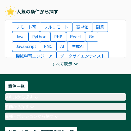
人気の条件から探す
リモート可
フルリモート
高単価
副業
Java
Python
PHP
React
Go
JavaScript
PMO
AI
生成AI
機械学習エンジニア
データサイエンティスト
すべて表示
インフラエンジニア
ITコンサルタント
フロントエンドエンジニア
ネットワークエンジニア
Webディレクター
案件一覧
AIエンジニア
Webデザイナー
スキルから探す
月収100万円 業務委託
COBOL
Ruby
単価から探す
TypeScript
Laravel
AWS
職種・ポジションから探す