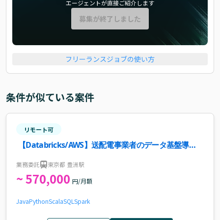
エージェントが直接ご紹介します
募集が終了しました
フリーランスジョブの使い方
条件が似ている案件
リモート可
【Databricks/AWS】送配電事業者のデータ基盤導
入・検証支援案件・求人
業務委託
東京都 豊洲駅
~ 570,000
円/月額
Java
Python
Scala
SQL
Spark