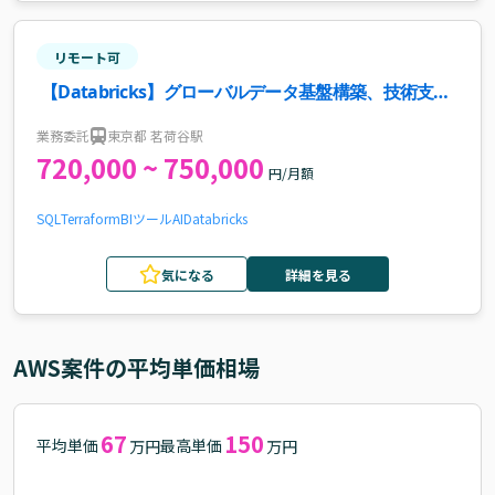
リモート可
【Databricks】グローバルデータ基盤構築、技術支援
案件・求人
業務委託
東京都 茗荷谷駅
720,000 ~ 750,000
円/月額
SQL
Terraform
BIツール
AI
Databricks
気になる
詳細を見る
AWS
案件の平均単価相場
67
150
平均単価
最高単価
万円
万円