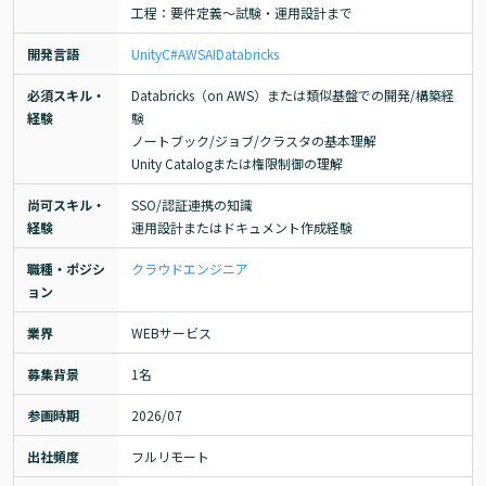
工程：要件定義～試験・運用設計まで
開発言語
Unity
C#
AWS
AI
Databricks
必須スキル・
Databricks（on AWS）または類似基盤での開発/構築経
経験
験

ノートブック/ジョブ/クラスタの基本理解

Unity Catalogまたは権限制御の理解
尚可スキル・
SSO/認証連携の知識

経験
運用設計またはドキュメント作成経験
職種・ポジシ
クラウドエンジニア
ョン
業界
WEBサービス
募集背景
1名
参画時期
2026/07
出社頻度
フルリモート