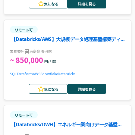
気になる
詳細を見る
リモート可
【Databricks/AWS】大規模データ処理基盤構築ディ
レクション案件・求人
業務委託
東京都 豊洲駅
~ 850,000
円/月額
SQL
Terraform
AWS
Snowflake
Databricks
気になる
詳細を見る
リモート可
【Databricks/DWH】エネルギー業向けデータ基盤構
築案件・求人