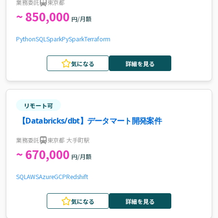
業務委託
東京都
~ 850,000
円/月額
Python
SQL
Spark
PySpark
Terraform
気になる
詳細を見る
リモート可
【Databricks/dbt】データマート開発案件
業務委託
東京都 大手町駅
~ 670,000
円/月額
SQL
AWS
Azure
GCP
Redshift
気になる
詳細を見る