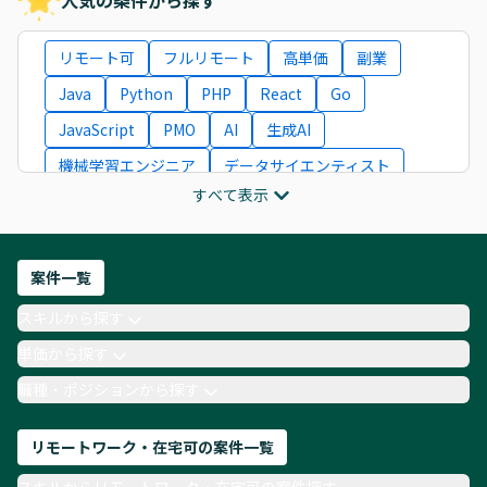
リモート可
フルリモート
高単価
副業
Java
Python
PHP
React
Go
JavaScript
PMO
AI
生成AI
機械学習エンジニア
データサイエンティスト
すべて表示
インフラエンジニア
ITコンサルタント
フロントエンドエンジニア
ネットワークエンジニア
Webディレクター
案件一覧
AIエンジニア
Webデザイナー
スキルから探す
月収100万円 業務委託
COBOL
Ruby
単価から探す
TypeScript
Laravel
AWS
職種・ポジションから探す
リモートワーク・在宅可の案件一覧