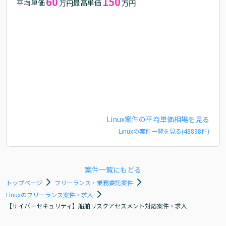
60
150
平均単価
最高単価
万円
万円
Linux
案件の平均単価相場を見る
Linux
の案件一覧を見る(
48898
件)
案件一覧にもどる
トップページ
フリーランス・業務委託案件
Linuxのフリーランス案件・求人
【サイバーセキュリティ】船舶リスクアセスメント対応案件・求人