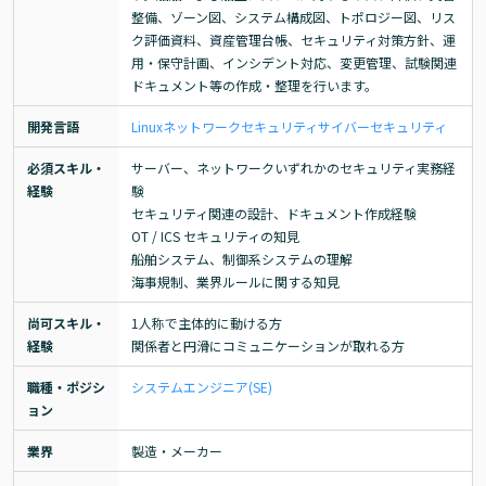
整備、ゾーン図、システム構成図、トポロジー図、リス
ク評価資料、資産管理台帳、セキュリティ対策方針、運
用・保守計画、インシデント対応、変更管理、試験関連
ドキュメント等の作成・整理を行います。
開発言語
Linux
ネットワーク
セキュリティ
サイバーセキュリティ
必須スキル・
サーバー、ネットワークいずれかのセキュリティ実務経
経験
験

セキュリティ関連の設計、ドキュメント作成経験

OT / ICS セキュリティの知見

船舶システム、制御系システムの理解

海事規制、業界ルールに関する知見
尚可スキル・
1人称で主体的に動ける方

経験
関係者と円滑にコミュニケーションが取れる方
職種・ポジシ
システムエンジニア(SE)
ョン
業界
製造・メーカー