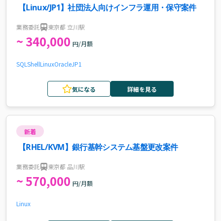
【Linux/JP1】社団法人向けインフラ運用・保守案件
業務委託
東京都 立川駅
~ 340,000
円/月額
SQL
Shell
Linux
Oracle
JP1
気になる
詳細を見る
新着
【RHEL/KVM】銀行基幹システム基盤更改案件
業務委託
東京都 品川駅
~ 570,000
円/月額
Linux