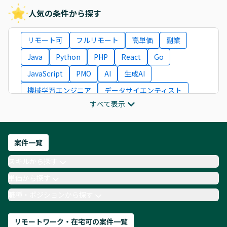
人気の条件から探す
リモート可
フルリモート
高単価
副業
Java
Python
PHP
React
Go
JavaScript
PMO
AI
生成AI
機械学習エンジニア
データサイエンティスト
すべて表示
インフラエンジニア
ITコンサルタント
フロントエンドエンジニア
ネットワークエンジニア
Webディレクター
案件一覧
AIエンジニア
Webデザイナー
スキルから探す
月収100万円 業務委託
COBOL
Ruby
単価から探す
TypeScript
Laravel
AWS
職種・ポジションから探す
リモートワーク・在宅可の案件一覧