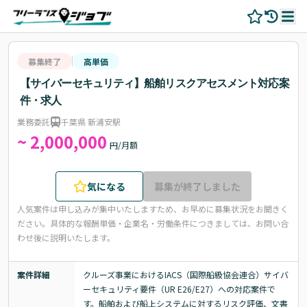
募集終了
高単価
【サイバーセキュリティ】船舶リスクアセスメント対応案
件・求人
業務委託
千葉県 新浦安駅
~ 2,000,000
円/月額
気になる
募集が終了しました
人気案件は申し込みが集中いたしますため、お早めに募集状況をお聞きく
ださい。
具体的な報酬単価・企業名・労働条件につきましては、お問い合
わせ後に説明いたします。
案件詳細
クルーズ事業におけるIACS（国際船級協会連合）サイバ
ーセキュリティ要件（UR E26/E27）への対応案件で
す。船舶および船上システムに対するリスク評価、文書