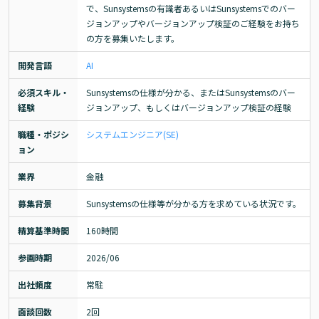
で、Sunsystemsの有識者あるいはSunsystemsでのバー
ジョンアップやバージョンアップ検証のご経験をお持ち
の方を募集いたします。
開発言語
AI
必須スキル・
Sunsystemsの仕様が分かる、またはSunsystemsのバー
経験
ジョンアップ、もしくはバージョンアップ検証の経験
職種・ポジシ
システムエンジニア(SE)
ョン
業界
金融
募集背景
Sunsystemsの仕様等が分かる方を求めている状況です。
精算基準時間
160時間
参画時期
2026/06
出社頻度
常駐
面談回数
2回