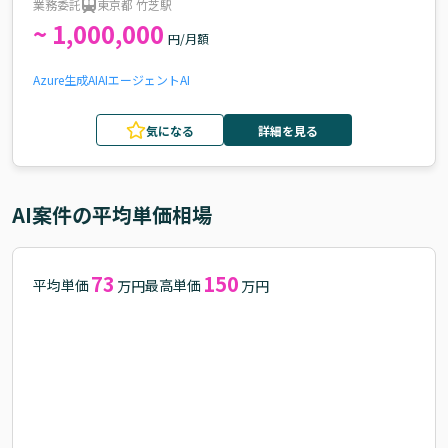
業務委託
東京都 竹芝駅
~ 1,000,000
円/月額
Azure
生成AI
AIエージェント
AI
気になる
詳細を見る
AI
案件の平均単価相場
73
150
平均単価
最高単価
万円
万円