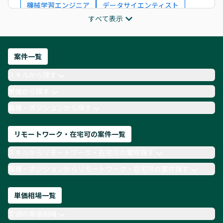
機械学習エンジニア
データサイエンティスト
すべて表示
インフラエンジニア
ITコンサルタント
フロントエンドエンジニア
ネットワークエンジニア
Webディレクター
案件一覧
AIエンジニア
Webデザイナー
スキルから探す
月収100万円 業務委託
COBOL
Ruby
単価から探す
TypeScript
Laravel
AWS
職種・ポジションから探す
リモートワーク・在宅可の案件一覧
スキルからリモートワーク・在宅可の案件探す
職種・ポジションからリモートワーク・在宅可の案件探す
単価相場一覧
言語の単価相場