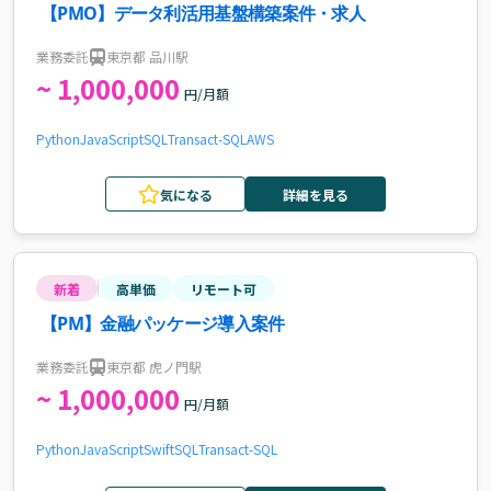
【PMO】データ利活用基盤構築案件・求人
業務委託
東京都 品川駅
~ 1,000,000
円/月額
Python
JavaScript
SQL
Transact-SQL
AWS
気になる
詳細を見る
新着
高単価
リモート可
【PM】金融パッケージ導入案件
業務委託
東京都 虎ノ門駅
~ 1,000,000
円/月額
Python
JavaScript
Swift
SQL
Transact-SQL