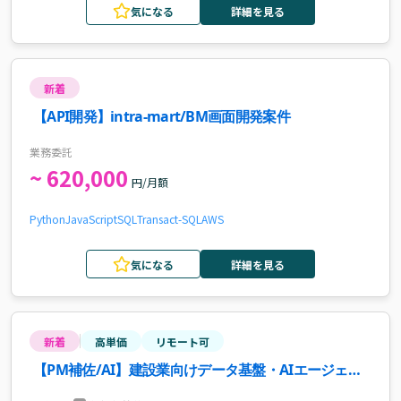
気になる
詳細を見る
新着
【API開発】intra-mart/BM画面開発案件
業務委託
~ 620,000
円/月額
Python
JavaScript
SQL
Transact-SQL
AWS
気になる
詳細を見る
新着
高単価
リモート可
【PM補佐/AI】建設業向けデータ基盤・AIエージェン
ト導入支援案件・求人