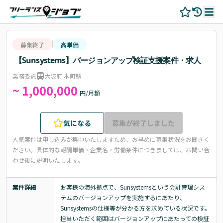
募集終了
高単価
【Sunsystems】バージョンアップ検証支援案件・求人
業務委託
大阪府 本町駅
~ 1,000,000
円/月額
気になる
募集が終了しました
人気案件は申し込みが集中いたしますため、お早めに募集状況をお聞きく
ださい。
具体的な報酬単価・企業名・労働条件につきましては、お問い合
わせ後に説明いたします。
案件詳細
お客様の海外拠点で、Sunsystemsという会計管理シス
テムのバージョンアップを実施するにあたり、
Sunsystemsの仕様等が分かる方を求めている状況です。
担当いただく範囲はバージョンアップにあたっての検証