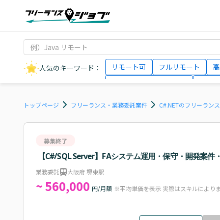
リモート可
フルリモート
高
人気のキーワード：
データサイエンティスト
インフ
AIエンジニア
Webデザイナー
トップページ
フリーランス・業務委託案件
C#.NETのフリーラン
募集終了
【C#/SQL Server】FAシステム運用・保守・開発案件
業務委託
大阪府 堺東駅
~ 560,000
円/月額
※平均単価を表示 実際はスキルにより