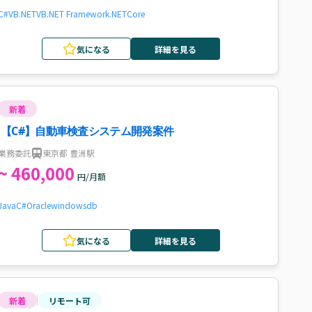
C#
VB.NET
VB
.NET Framework
.NETCore
気になる
詳細を見る
新着
【C#】自動車検査システム開発案件
業務委託
東京都 豊洲駅
~ 460,000
円/月額
Java
C#
Oracle
windows
db
気になる
詳細を見る
新着
リモート可