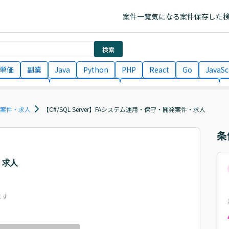
案件一覧
気になる案件
保存した
検索
単価
副業
Java
Python
PHP
React
Go
JavaSc
ラエンジニア
ITコンサルタント
フロントエンドエンジニア
月収100万円 業務委託
COBOL
Ruby
TypeScript
Larav
ス案件・求人
【C#/SQL Server】FAシステム運用・保守・開発案件・求人
条
・求人
ます