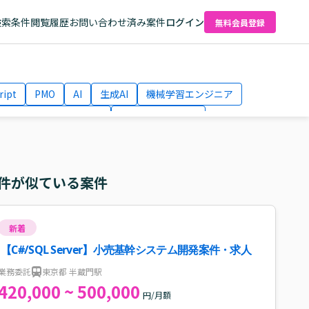
検索条件
閲覧履歴
お問い合わせ済み案件
ログイン
無料会員登録
ript
PMO
AI
生成AI
機械学習エンジニア
ネットワークエンジニア
Webディレクター
el
AWS
件が似ている案件
新着
【C#/SQL Server】小売基幹システム開発案件・求人
業務委託
東京都 半蔵門駅
420,000 ~ 500,000
円/月額