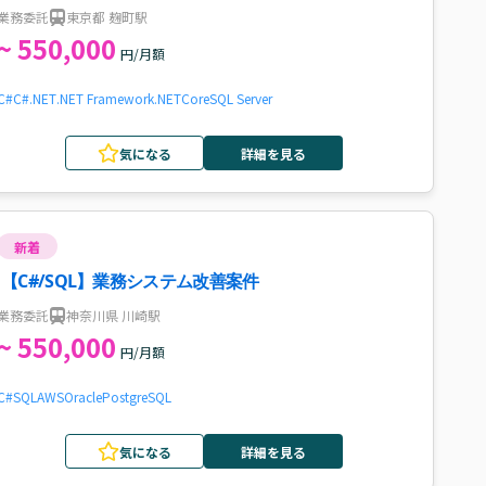
発案件・求人
業務委託
東京都 麹町駅
~ 550,000
円/月額
C#
C#.NET
.NET Framework
.NETCore
SQL Server
気になる
詳細を見る
新着
【C#/SQL】業務システム改善案件
業務委託
神奈川県 川崎駅
~ 550,000
円/月額
C#
SQL
AWS
Oracle
PostgreSQL
気になる
詳細を見る