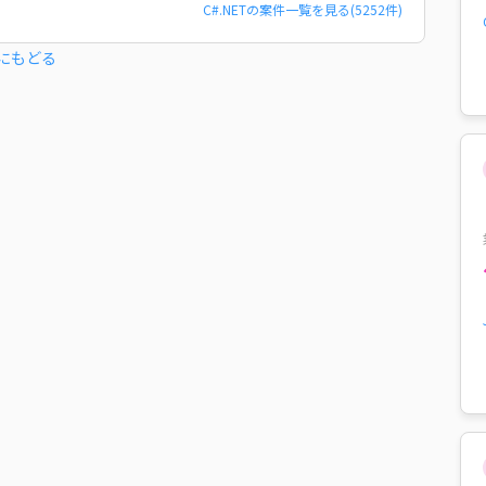
C#.NET
の案件一覧を見る(
5252
件)
にもどる