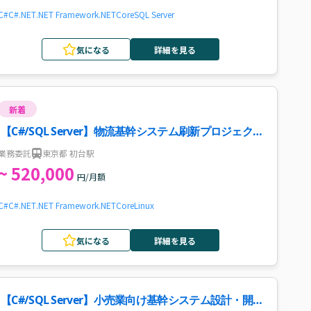
C#
C#.NET
.NET Framework
.NETCore
SQL Server
気になる
詳細を見る
新着
【C#/SQL Server】物流基幹システム刷新プロジェク
ト案件・求人
業務委託
東京都 初台駅
~ 520,000
円/月額
C#
C#.NET
.NET Framework
.NETCore
Linux
気になる
詳細を見る
【C#/SQL Server】小売業向け基幹システム設計・開