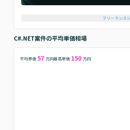
フリーランス
C#.NET
案件の平均単価相場
57
150
平均単価
最高単価
万円
万円