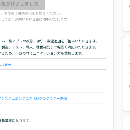
募集が終了しました
め、お早めに募集状況をお聞きください。
ましては、お問い合わせ後に説明いたします。
ントサーバー型アプリの改修・保守・機能追加をご担当いただきます。

製造、テスト、導入、稼働確認まで幅広く対応いただきます。

するため、一定のコミュニケーション力も重視します。
L Server
ア
システムエンジニア(SE)
プログラマー(PG)
増員募集になります。