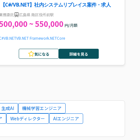
【C#/VB.NET】社内システムリプレイス案件・求人
業務委託
広島県 南区役所前駅
500,000 ~ 550,000
円/月額
C#
VB.NET
VB
.NET Framework
.NETCore
気になる
詳細を見る
生成AI
機械学習エンジニア
ア
Webディレクター
AIエンジニア