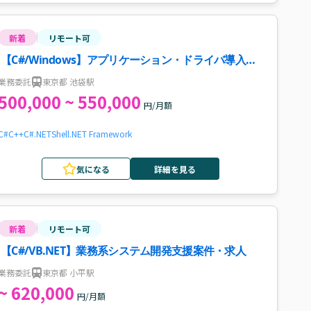
新着
リモート可
【C#/Windows】アプリケーション・ドライバ導入・
保守案件
業務委託
東京都 池袋駅
500,000 ~ 550,000
円/月額
C#
C++
C#.NET
Shell
.NET Framework
気になる
詳細を見る
新着
リモート可
【C#/VB.NET】業務系システム開発支援案件・求人
業務委託
東京都 小平駅
~ 620,000
円/月額