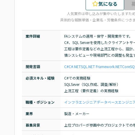
気になる
人気案件は申し込みが集中いたしますた
具体的な報酬単価・企業名・労働条件につき
案件詳細
FAシステムの運用・保守・開発案件です。

C#、SQL Serverを使用したクライア
工程は要件定義などの上流工程から、設計、
情シスレビューや現場部門との調整も発生
開発言語
C#
C#.NET
SQL
.NET Framework
.NETCore
SQ
必須スキル・経験
C#での実務経験

SQLSever（SQL作成、調査/解析）

上流工程（要件定義）の実務経験
職種・ポジション
インフラエンジニア
データベースエンジニ
業界
製造・メーカー
募集背景
上位プロパーが参画中のプロジェクトでの