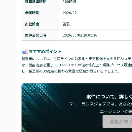
精算基準時間
160時間
参画時期
2026/07
出社頻度
常駐
案件公開日時
2026/06/02 20:05:36
おすすめポイント
製造業においては、生産ラインの効率化と安定稼働を支えるFAシステ
守・機能追加を通じて、FAシステムの信頼性向上と業務プロセス最適化に貢
し、製造業のDX推進に携わる貴重な経験が得られるでしょう。
案件について、詳し
フリーランスジョブでは、
あなた
エージェントが
募集が終