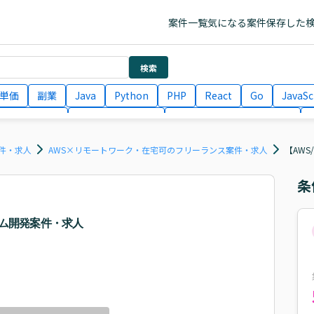
案件一覧
気になる案件
保存した
検索
単価
副業
Java
Python
PHP
React
Go
JavaSc
ラエンジニア
ITコンサルタント
フロントエンドエンジニア
月収100万円 業務委託
COBOL
Ruby
TypeScript
Larav
件・求人
AWS×リモートワーク・在宅可のフリーランス案件・求人
【AWS
条
ステム開発案件・求人