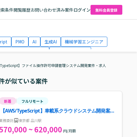
検索条件
閲覧履歴
お問い合わせ済み案件
ログイン
無料会員登録
ript
PMO
AI
生成AI
機械学習エンジニア
ネットワークエンジニア
Webディレクター
el
AWS
/TypeScript】ファイル操作許可申請管理システム開発案件・求人
件が似ている案件
新着
フルリモート
【AWS/TypeScript】車載系クラウドシステム開発案
件・求人
業務委託
東京都 品川駅
570,000 ~ 620,000
円/月額