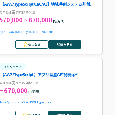
【AWS/TypeScript/IaC/AI】地域共創システム基盤設
計・構築案件・求人
業務委託
東京都 豊洲駅
570,000 ~ 670,000
円/月額
Python
JavaScript
TypeScript
AWS
Linux
気になる
詳細を見る
フルリモート
【AWS/TypeScript】アプリ基盤API開発案件
業務委託
東京都 浜松町駅
~ 670,000
円/月額
Java
Python
JavaScript
SQL
TypeScript