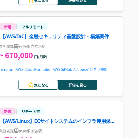
気になる
詳細を見る
新着
フルリモート
【AWS/IaC】金融セキュリティ基盤設計・構築案件
業務委託
東京都 六本木駅
~ 670,000
円/月額
Terraform
AWS CloudFormation
AWS
GitHub Actions
インフラ設計
気になる
詳細を見る
新着
リモート可
【AWS/Linux】ECサイトシステムのインフラ運用保守
案件
業務委託
東京都 渋谷駅