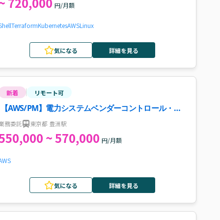
~ 720,000
円/月額
Shell
Terraform
Kubernetes
AWS
Linux
気になる
詳細を見る
新着
リモート可
【AWS/PM】電力システムベンダーコントロール・受
入対応案件・求人
業務委託
東京都 豊洲駅
550,000 ~ 570,000
円/月額
AWS
気になる
詳細を見る