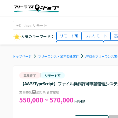
リモート可
フルリモート
高
人気のキーワード：
データサイエンティスト
インフ
AIエンジニア
Webデザイナー
トップページ
フリーランス・業務委託案件
AWSのフリーランス案
募集終了
リモート可
【AWS/TypeScript】ファイル操作許可申請管理シ
業務委託
愛知県 名古屋駅
550,000 ~ 570,000
円/月額