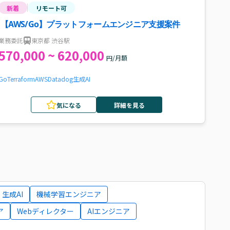
新着
リモート可
【AWS/Go】プラットフォームエンジニア支援案件
業務委託
東京都 渋谷駅
570,000 ~ 620,000
円/月額
Go
Terraform
AWS
Datadog
生成AI
気になる
詳細を見る
生成AI
機械学習エンジニア
ア
Webディレクター
AIエンジニア