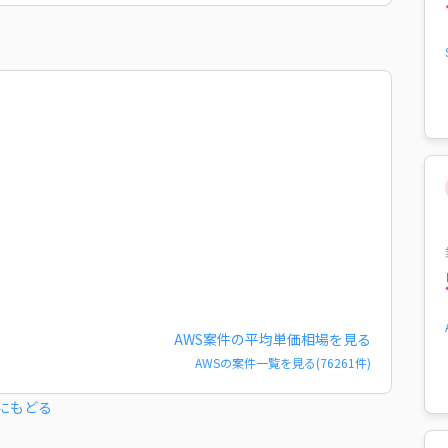
AWS
案件の平均単価相場を見る
AWS
の案件一覧を見る(
76261
件)
にもどる