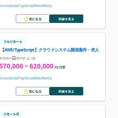
Go
JavaScript
TypeScript
React
Next.js
気になる
詳細を見る
フルリモート
【AWS/TypeScript】クラウドシステム開発案件・求人
業務委託
東京都 品川駅
570,000 ~ 620,000
円/月額
Go
JavaScript
TypeScript
React
Next.js
気になる
詳細を見る
リモート可