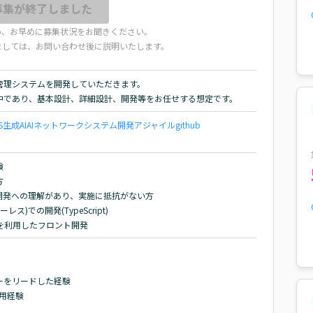
募集が終了しました
め、お早めに募集状況をお聞きください。
ましては、お問い合わせ後に説明いたします。
理システムを開発していただきます。

中であり、基本設計、詳細設計、開発等をお任せする想定です。
S
生成AI
AI
ネットワーク
システム開発
アジャイル
github




発への理解があり、実施に抵抗がない方

レス)での開発(TypeScript)

ワークを利用したフロント開発
をリードした経験

利用経験
