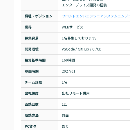
エンタープライズ開発の経験
職種・ポジション
フロントエンドエンジニア
システムエンジニア
業界
WEBサービス
募集背景
1名募集しております。
開発環境
VSCode / GitHub / CI/CD
精算基準時間
160時間
参画時期
2027/01
チーム規模
1名
出社頻度
出社リモート併用
面談回数
1回
商談方法
対面
PC貸与
あり