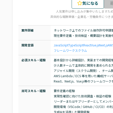
気になる
人気案件は申し込みが集中いたしますた
具体的な報酬単価・企業名・労働条件につき
案件詳細
ネットワーク上でのファイル操作許可申請管
現在要件定義・技術検証・概要設計を実施
開発言語
JavaScript
TypeScript
React
Vue.js
Next.js
AW
フレームワーク
スクラム
必須スキル・経験
基本設計から詳細設計、実装までの開発経験
少人数チームで主体的に開発を進められる方
アジャイル開発（スクラム開発）、チーム開
AWS Lambda / ECS 等を用いた構成(サーバー
React、Next.js、Vue.js等のフレーム
尚可スキル・経験
要件定義の経験

実現性確認に向けた技術調査・検証の経験

リーダーまたはサブリーダーとしてメンバー
開発環境（VSCode / GitHub / CI/CD）の
生成AIを活用した開発経験
