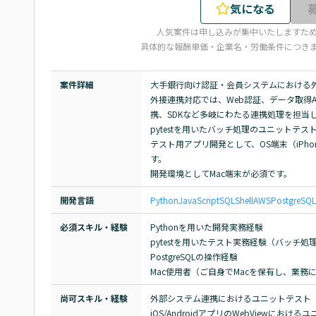
気になる
人気案件は申し込みが集中いたしますた
具体的な報酬単価・企業名・労働条件につき
案件詳細
大手銀行向け認証・会員システムにおける外
外接連携対応では、Web認証、データ取得API
携、SDKなど多岐にわたる連携処理を担当し
pytestを用いたバッチ処理のユニットテ
テスト用アプリ開発として、OS端末（iPh
す。

開発環境としてMac端末が必須です。
開発言語
Python
JavaScript
SQL
Shell
AWS
PostgreSQL
必須スキル・経験
Pythonを用いた開発実務経験

pytestを用いたテスト実務経験（バッチ処
PostgreSQLの操作経験

Mac使用者（ご自身でMacを保有し、業務
尚可スキル・経験
外部システム連携におけるユニットテスト（
iOS/AndroidアプリのWebViewにおけ