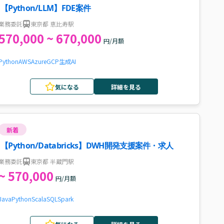
【Python/LLM】FDE案件
業務委託
東京都 恵比寿駅
570,000 ~ 670,000
円/月額
Python
AWS
Azure
GCP
生成AI
気になる
詳細を見る
新着
【Python/Databricks】DWH開発支援案件・求人
業務委託
東京都 半蔵門駅
~ 570,000
円/月額
Java
Python
Scala
SQL
Spark