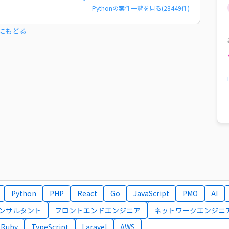
Python
の案件一覧を見る(
28449
件)
にもどる
Python
PHP
React
Go
JavaScript
PMO
AI
コンサルタント
フロントエンドエンジニア
ネットワークエンジニ
Ruby
TypeScript
Laravel
AWS