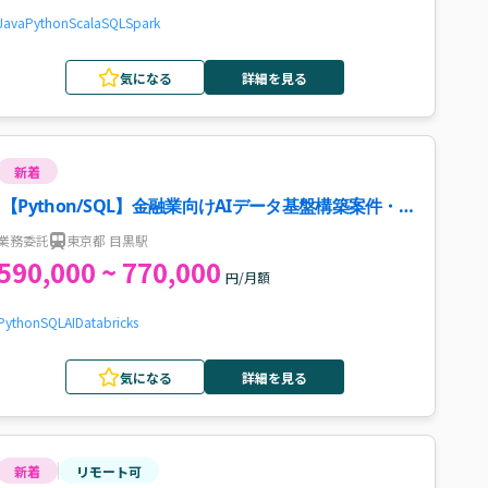
Java
Python
Scala
SQL
Spark
気になる
詳細を見る
新着
【Python/SQL】金融業向けAIデータ基盤構築案件・
求人
業務委託
東京都 目黒駅
590,000 ~ 770,000
円/月額
Python
SQL
AI
Databricks
気になる
詳細を見る
新着
リモート可