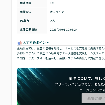
面談回数
1回
商談方法
オンライン
PC貸与
あり
案件公開日時
2026/06/01 12:05:24
おすすめポイント
金融業界では、顧客の信頼を維持し、サービスを安定的に提供するた
外部システムとの安全かつ効率的なデータ連携を実現し、システムの信頼性
た開発・テストスキルを活かし、金融システムの高度化に貢献できる
案件について、詳し
フリーランスジョブでは、
あなた
エージェントが
募集が終