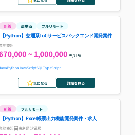
気になる
詳細を見る
新着
高単価
フルリモート
【Python】交通系ToCサービスバックエンド開発案件
業務委託
670,000 ~ 1,000,000
円/月額
Java
Python
JavaScript
SQL
TypeScript
気になる
詳細を見る
新着
フルリモート
【Python】Excel帳票出力機能開発案件・求人
業務委託
東京都 汐留駅