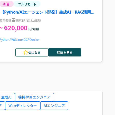
新着
フルリモート
【Python/AIエージェント開発】生成AI・RAG活用案
件・求人
業務委託
東京都 溜池山王駅
~ 620,000
円/月額
Python
AWS
Linux
GCP
Docker
気になる
詳細を見る
生成AI
機械学習エンジニア
ア
Webディレクター
AIエンジニア