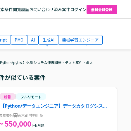
検索条件
閲覧履歴
お問い合わせ済み案件
ログイン
無料会員登録
ript
PMO
AI
生成AI
機械学習エンジニア
ネットワークエンジニア
Webディレクター
el
AWS
Python/pytest】外部システム連携開発・テスト案件・求人
件が似ている案件
新着
フルリモート
【Python/データエンジニア】データカタログシステ
ム保守開発・共通データセット整備案件
業務委託
東京都 神谷町駅
~ 550,000
円/月額