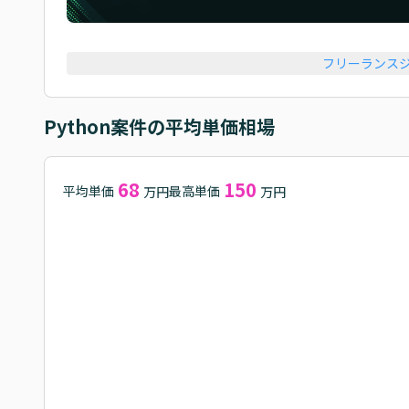
フリーランス
Python
案件の平均単価相場
68
150
平均単価
最高単価
万円
万円