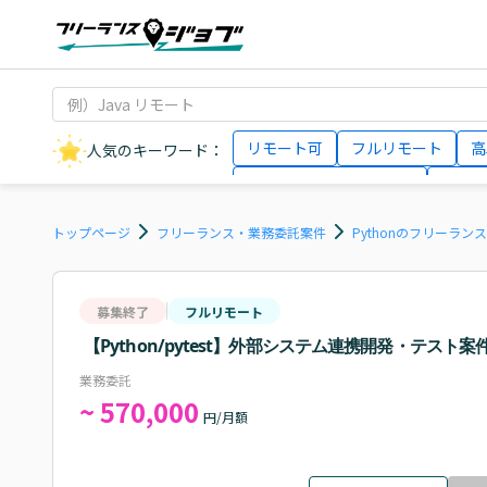
リモート可
フルリモート
高
人気のキーワード：
データサイエンティスト
インフ
AIエンジニア
Webデザイナー
トップページ
フリーランス・業務委託案件
Pythonのフリーラン
募集終了
フルリモート
【Python/pytest】外部システム連携開発・テスト案
業務委託
~ 570,000
円/月額