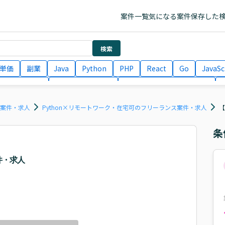
案件一覧
気になる案件
保存した
検索
単価
副業
Java
Python
PHP
React
Go
JavaSc
ラエンジニア
ITコンサルタント
フロントエンドエンジニア
月収100万円 業務委託
COBOL
Ruby
TypeScript
Larav
ス案件・求人
Python×リモートワーク・在宅可のフリーランス案件・求人
【
条
件・求人