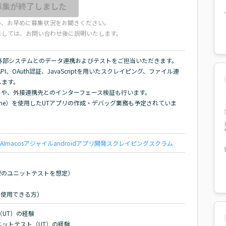
募集が終了しました
め、お早めに募集状況をお聞きください。
ましては、お問い合わせ後に説明いたします。
部システムとのデータ連携およびテストをご担当いただきます。

、OAuth認証、JavaScriptを用いたスクレイピング、ファイル連
ます。

ストや、外接連携先とのインターフェース検証も行います。

one）を使用したUTアプリの作成・デバッグ業務も予定されていま
AI
macos
アジャイル
android
アプリ開発
スクレイピング
スクラム
理のユニットテストを想定）

に使用できる方）
UT）の経験

るユニットテスト（UT）の経験
