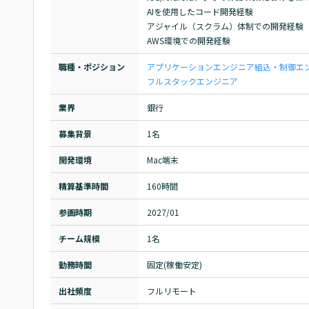
AIを使用したコード開発経験

アジャイル（スクラム）体制での開発経験

AWS環境での開発経験
職種・ポジション
アプリケーションエンジニア
組込・制御エ
フルスタックエンジニア
業界
銀行
募集背景
1名
開発環境
Mac端末
精算基準時間
160時間
参画時期
2027/01
チーム規模
1名
勤務時間
固定(稼働安定)
出社頻度
フルリモート