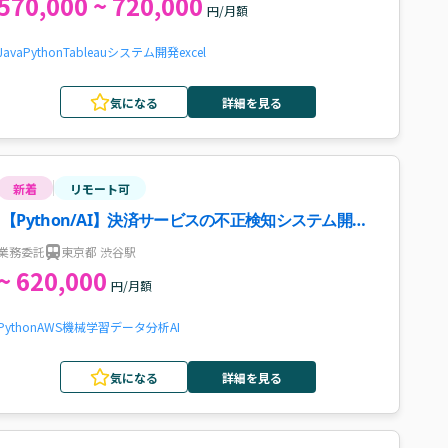
570,000 ~ 720,000
円/月額
Java
Python
Tableau
システム開発
excel
気になる
詳細を見る
新着
リモート可
【Python/AI】決済サービスの不正検知システム開
発・運用案件・求人
業務委託
東京都 渋谷駅
~ 620,000
円/月額
Python
AWS
機械学習
データ分析
AI
気になる
詳細を見る