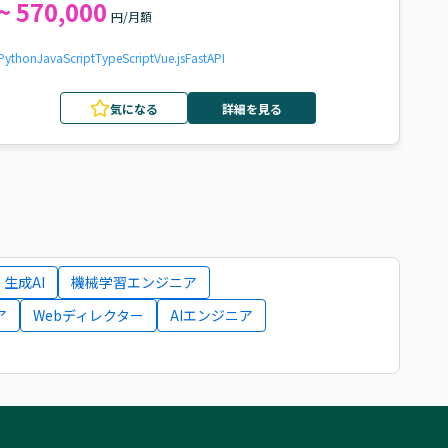
~ 570,000
円/月額
Python
JavaScript
TypeScript
Vue.js
FastAPI
気になる
詳細を見る
生成AI
機械学習エンジニア
ア
Webディレクター
AIエンジニア