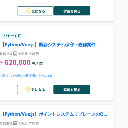
気になる
詳細を見る
リモート可
【Python/Vue.js】既存システム保守・改修案件
業務委託
東京都 大崎駅
~ 620,000
円/月額
Python
JavaScript
HTML
Flask
Vue.js
気になる
詳細を見る
【Python/Vue.js】ポイントシステムリプレースのQA/
テスター案件
業務委託
大阪府 本町駅