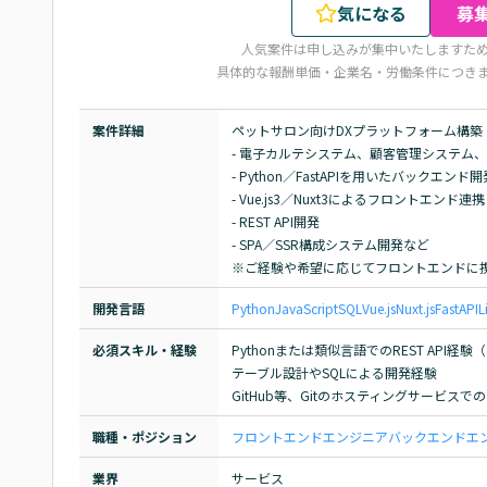
気になる
募
人気案件は申し込みが集中いたしますた
具体的な報酬単価・企業名・労働条件につき
案件詳細
ペットサロン向けDXプラットフォーム構築

- 電子カルテシステム、顧客管理システム、
- Python／FastAPIを用いたバックエンド開発
- Vue.js3／Nuxt3によるフロントエンド連携

- REST API開発

- SPA／SSR構成システム開発など

※ご経験や希望に応じてフロントエンドに
開発言語
Python
JavaScript
SQL
Vue.js
Nuxt.js
FastAPI
L
必須スキル・経験
Pythonまたは類似言語でのREST API経験（
テーブル設計やSQLによる開発経験

GitHub等、Gitのホスティングサービス
職種・ポジション
フロントエンドエンジニア
バックエンドエ
業界
サービス