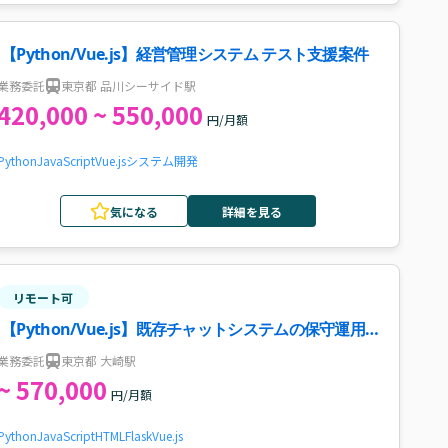
【Python/Vue.js】経営管理システム テスト支援案件
業務委託
東京都 品川シーサイド駅
420,000 ~ 550,000
円/月額
Python
JavaScript
Vue.js
システム開発
気になる
詳細を見る
リモート可
【Python/Vue.js】既存チャットシステムの保守運用
フルスタックエンジニア案件・求人
業務委託
東京都 大崎駅
~ 570,000
円/月額
Python
JavaScript
HTML
Flask
Vue.js