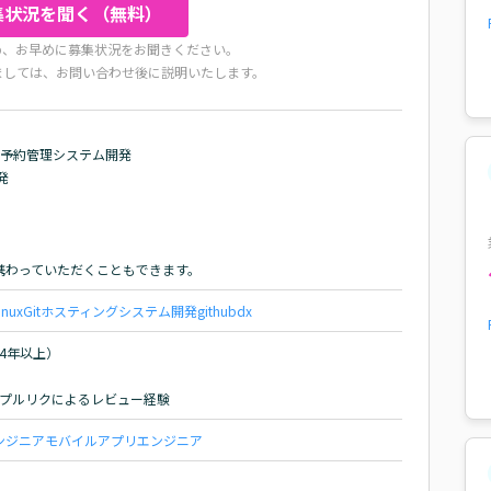
集状況を聞く（無料）
め、お早めに募集状況をお聞きください。
ましては、お問い合わせ後に説明いたします。
予約管理システム開発



携わっていただくこともできます。
inux
Git
ホスティング
システム開発
github
dx
4年以上）

でのプルリクによるレビュー経験
ンジニア
モバイルアプリエンジニア