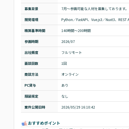
募集背景
7月～参画可能な人材を募集しております。
開発環境
Python／FastAPI、Vue.js3／Nuxt3、REST
精算基準時間
140時間〜200時間
参画時期
2026/07
出社頻度
フルリモート
面談回数
1回
商談方法
オンライン
PC貸与
あり
服装規定
なし
案件公開日時
2026/05/29 16:10:42
おすすめポイント