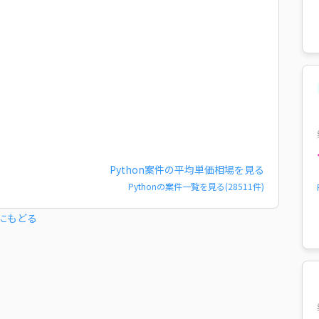
Python
案件の平均単価相場を見る
Python
の案件一覧を見る(
28511
件)
にもどる