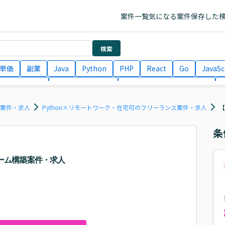
案件一覧
気になる案件
保存した
検索
単価
副業
Java
Python
PHP
React
Go
JavaSc
ラエンジニア
ITコンサルタント
フロントエンドエンジニア
月収100万円 業務委託
COBOL
Ruby
TypeScript
Larav
ス案件・求人
Python×リモートワーク・在宅可のフリーランス案件・求人
【
条
フォーム構築案件・求人