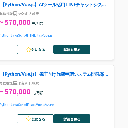
【Python/Vue.js】AIツール活用 LINEチャットシステ
ム再構築案件・求人
業務委託
東京都 大崎駅
~ 570,000
円/月額
Python
JavaScript
HTML
Flask
Vue.js
気になる
詳細を見る
【Python/Vue.js】省庁向け旅費申請システム開発案
件・求人
業務委託
北海道 札幌駅
~ 570,000
円/月額
Python
JavaScript
React
Vue.js
Azure
気になる
詳細を見る