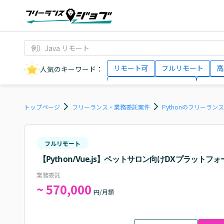
リモート可
フルリモート
高
人気のキーワード：
データサイエンティスト
インフ
AIエンジニア
Webデザイナー
トップページ
フリーランス・業務委託案件
Pythonのフリーラン
フルリモート
【Python/Vue.js】ペットサロン向けDXプラット
業務委託
~ 570,000
円/月額