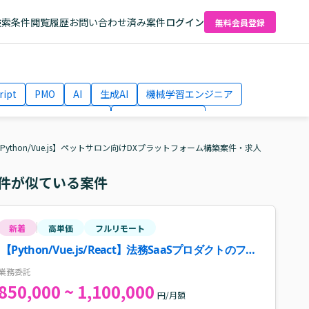
検索条件
閲覧履歴
お問い合わせ済み案件
ログイン
無料会員登録
ript
PMO
AI
生成AI
機械学習エンジニア
ネットワークエンジニア
Webディレクター
el
AWS
Python/Vue.js】ペットサロン向けDXプラットフォーム構築案件・求人
件が似ている案件
新着
高単価
フルリモート
【Python/Vue.js/React】法務SaaSプロダクトのフル
スタックエンジニア案件
業務委託
850,000 ~ 1,100,000
円/月額