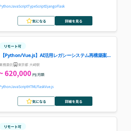
Python
JavaScript
TypeScript
Django
Flask
気になる
詳細を見る
リモート可
【Python/Vue.js】AI活用レガシーシステム再構築案
件・求人
業務委託
東京都 大崎駅
~ 620,000
円/月額
Python
JavaScript
HTML
Flask
Vue.js
気になる
詳細を見る
リモート可