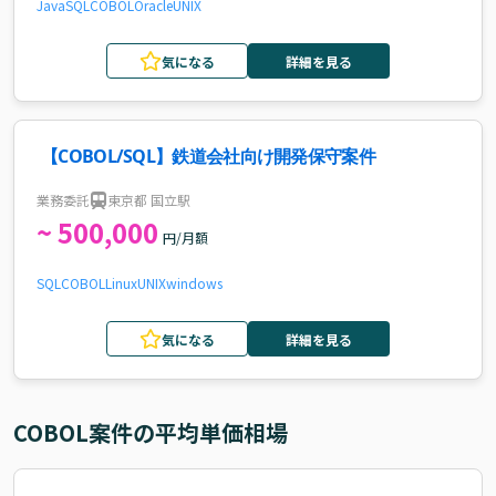
Java
SQL
COBOL
Oracle
UNIX
気になる
詳細を見る
【COBOL/SQL】鉄道会社向け開発保守案件
業務委託
東京都 国立駅
~ 500,000
円/月額
SQL
COBOL
Linux
UNIX
windows
気になる
詳細を見る
COBOL
案件の平均単価相場