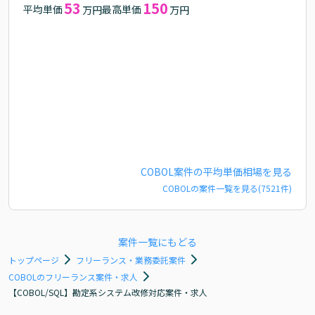
53
150
平均単価
最高単価
万円
万円
COBOL
案件の平均単価相場を見る
COBOL
の案件一覧を見る(
7521
件)
案件一覧にもどる
トップページ
フリーランス・業務委託案件
COBOLのフリーランス案件・求人
【COBOL/SQL】勘定系システム改修対応案件・求人