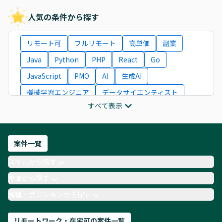
人気の条件から探す
リモート可
フルリモート
高単価
副業
Java
Python
PHP
React
Go
JavaScript
PMO
AI
生成AI
機械学習エンジニア
データサイエンティスト
すべて表示
インフラエンジニア
ITコンサルタント
フロントエンドエンジニア
ネットワークエンジニア
Webディレクター
案件一覧
AIエンジニア
Webデザイナー
スキルから探す
月収100万円 業務委託
COBOL
Ruby
単価から探す
TypeScript
Laravel
AWS
職種・ポジションから探す
リモートワーク・在宅可の案件一覧