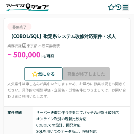
募集終了
【COBOL/SQL】勘定系システム改修対応案件・求人
業務委託
東京都 本所吾妻橋駅
~ 500,000
円/月額
気になる
募集が終了しました
人気案件は申し込みが集中いたしますため、お早めに募集状況をお聞きく
ださい。
具体的な報酬単価・企業名・労働条件につきましては、お問い合
わせ後に説明いたします。
案件詳細
サーバー更改に伴う作業にてバッチの現新比較対応

オンライン取引の現新比較対応

COBOLでの設計、開発対応

SQLを用いてのデータ抽出、検証対応