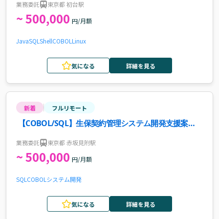
業務委託
東京都 初台駅
~ 500,000
円/月額
Java
SQL
Shell
COBOL
Linux
気になる
詳細を見る
新着
フルリモート
【COBOL/SQL】生保契約管理システム開発支援案
件・求人
業務委託
東京都 赤坂見附駅
~ 500,000
円/月額
SQL
COBOL
システム開発
気になる
詳細を見る