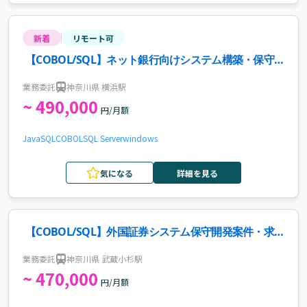
新着
リモート可
【COBOL/SQL】ネット銀行向けシステム構築・保守
案件・求人
業務委託
神奈川県 横浜駅
~ 490,000
円/月額
Java
SQL
COBOL
SQL Server
windows
気になる
詳細を見る
【COBOL/SQL】外国証券システム保守開発案件・求
人
業務委託
神奈川県 武蔵小杉駅
~ 470,000
円/月額