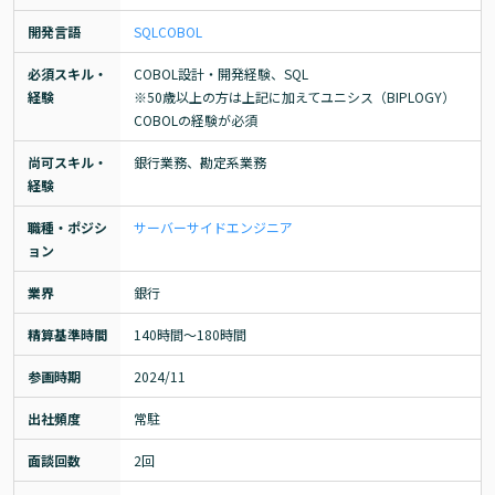
開発言語
SQL
COBOL
必須スキル・
COBOL設計・開発経験、SQL

経験
※50歳以上の方は上記に加えてユニシス（BIPLOGY）
COBOLの経験が必須
尚可スキル・
銀行業務、勘定系業務
経験
職種・ポジシ
サーバーサイドエンジニア
ョン
業界
銀行
精算基準時間
140時間〜180時間
参画時期
2024/11
出社頻度
常駐
面談回数
2回