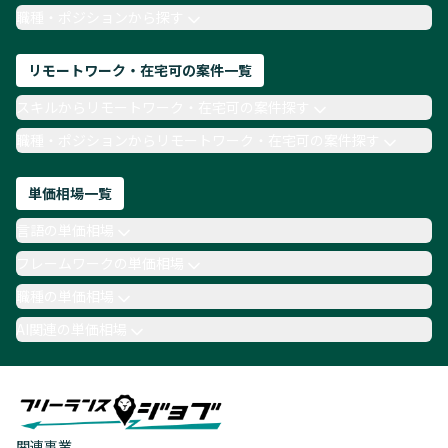
TypeScript
Laravel
AWS
職種・ポジションから探す
リモートワーク・在宅可の案件一覧
スキルからリモートワーク・在宅可の案件探す
職種・ポジションからリモートワーク・在宅可の案件探す
単価相場一覧
言語の単価相場
フレームワークの単価相場
職種の単価相場
AI関連の単価相場
関連事業