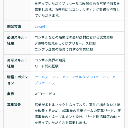
を担っていただくプリセールス経験のある営業担当者を
募集します。将来的にはコンサルティング業務も担当し
ていただきます。
開発言語
Java
AI
必須スキル・
コンサルなどの抽象度の高い商材における営業経験

経験
SI領域の知見もしくはプリセールス経験

エンプラ企業の役員に対する営業経験
尚可スキル・
コンサル業界の知見

経験
リード開拓経験
職種・ポジシ
セールスエンジニア
ITコンサルタント
LLMエンジニア
ョン
プリセールス
業界
WEBサービス
募集背景
営業がボトルネックとなっており、案件が増えない状況
を改善するため、AX事業の営業チームの変革リード、研
修事業のイネーブルメント設計、リード開拓精度の向上
を担っていただく方を募集します。