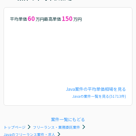
60
150
平均単価
最高単価
万円
万円
Java
案件の平均単価相場を見る
Java
の案件一覧を見る(
51713
件)
案件一覧にもどる
トップページ
フリーランス・業務委託案件
Javaのフリーランス案件・求人