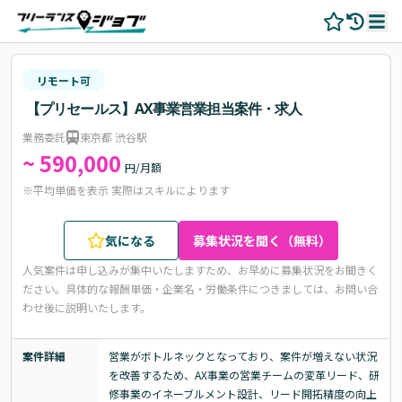
リモート可
【プリセールス】AX事業営業担当案件・求人
業務委託
東京都 渋谷駅
~ 590,000
円/月額
※平均単価を表示 実際はスキルによります
気になる
募集状況を聞く（無料）
人気案件は申し込みが集中いたしますため、お早めに募集状況をお聞きく
ださい。
具体的な報酬単価・企業名・労働条件につきましては、お問い合
わせ後に説明いたします。
案件詳細
営業がボトルネックとなっており、案件が増えない状況
を改善するため、AX事業の営業チームの変革リード、研
修事業のイネーブルメント設計、リード開拓精度の向上