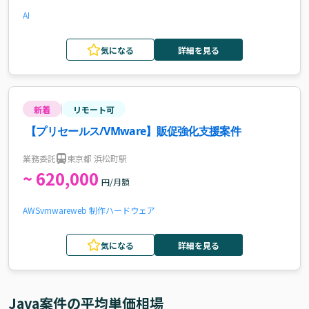
AI
気になる
詳細を見る
新着
リモート可
【プリセールス/VMware】販促強化支援案件
業務委託
東京都 浜松町駅
~ 620,000
円/月額
AWS
vmware
web 制作
ハードウェア
気になる
詳細を見る
Java
案件の平均単価相場