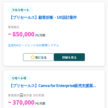
フルリモート
【プリセールス】顧客折衝・UX設計案件
業務委託
~ 850,000
円/月額
生成AI
AIエージェント
AI
dx
業務システム
気になる
詳細を見る
リモート可
【プリセールス】Canva for Enterprise販売支援案
件・求人
業務委託
東京都 浜松町駅
~ 370,000
円/月額