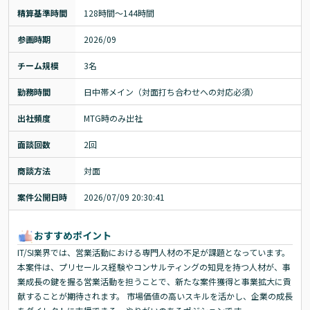
精算基準時間
128時間〜144時間
参画時期
2026/09
チーム規模
3名
勤務時間
日中帯メイン（対面打ち合わせへの対応必須）
出社頻度
MTG時のみ出社
面談回数
2回
商談方法
対面
案件公開日時
2026/07/09 20:30:41
おすすめポイント
IT/SI業界では、営業活動における専門人材の不足が課題となっています。
本案件は、プリセールス経験やコンサルティングの知見を持つ人材が、事
業成長の鍵を握る営業活動を担うことで、新たな案件獲得と事業拡大に貢
献することが期待されます。 市場価値の高いスキルを活かし、企業の成長