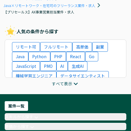
Java×リモートワーク・在宅可のフリーランス案件・求人
【プリセールス】AX事業営業担当案件・求人
人気の条件から探す
リモート可
フルリモート
高単価
副業
Java
Python
PHP
React
Go
JavaScript
PMO
AI
生成AI
機械学習エンジニア
データサイエンティスト
すべて表示
インフラエンジニア
ITコンサルタント
フロントエンドエンジニア
ネットワークエンジニア
Webディレクター
案件一覧
AIエンジニア
Webデザイナー
スキルから探す
月収100万円 業務委託
COBOL
Ruby
単価から探す