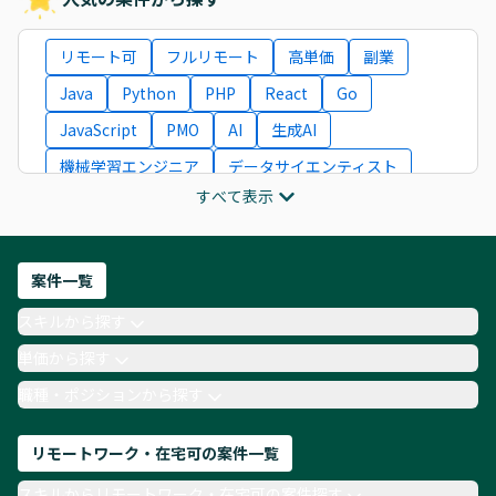
リモート可
フルリモート
高単価
副業
Java
Python
PHP
React
Go
JavaScript
PMO
AI
生成AI
機械学習エンジニア
データサイエンティスト
すべて表示
インフラエンジニア
ITコンサルタント
フロントエンドエンジニア
ネットワークエンジニア
Webディレクター
案件一覧
AIエンジニア
Webデザイナー
スキルから探す
月収100万円 業務委託
COBOL
Ruby
単価から探す
TypeScript
Laravel
AWS
職種・ポジションから探す
リモートワーク・在宅可の案件一覧
スキルからリモートワーク・在宅可の案件探す