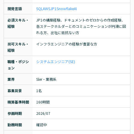
開発言語
SQL
AWS
JP1
Snowflake
AI
必須スキル・
JP1の構築経験、ドキュメントのゼロからの作成経験、
経験
各ステークホルダーとのコミュニケーションが円滑に図
れる方、出社に抵抗ない方
尚可スキル・
インフラエンジニアの経験が豊富な方
経験
職種・ポジシ
システムエンジニア(SE)
ョン
業界
Sler・業務系
募集背景
1名
精算基準時間
160時間
参画時期
2026/07
勤務時間
確認中