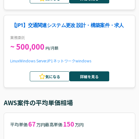
【JP1】交通関連システム更改 設計・構築案件・求人
業務委託
~ 500,000
円/月額
Linux
Windows Server
JP1
ネットワーク
windows
気になる
詳細を見る
AWS
案件の平均単価相場
67
150
平均単価
最高単価
万円
万円