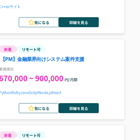
C++
ecサイト
気になる
詳細を見る
新着
リモート可
【PM】金融業界向けシステム案件支援
業務委託
670,000 ~ 900,000
円/月額
Python
Ruby
JavaScript
Node.js
React
気になる
詳細を見る
新着
リモート可