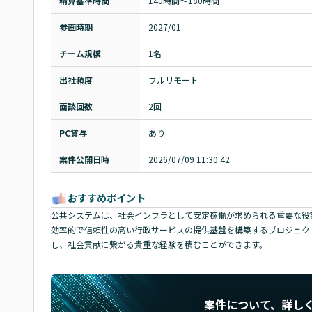
精算基準時間
140時間〜180時間
参画時期
2027/01
チーム規模
1名
出社頻度
フルリモート
面談回数
2回
PC貸与
あり
案件公開日時
2026/07/09 11:30:42
おすすめポイント
公共システムは、社会インフラとして安定稼働が求められる重要な役
効率的で信頼性の高い行政サービスの提供基盤を構築するプロジェクト
し、社会貢献に繋がる貴重な経験を積むことができます。
案件について、詳し