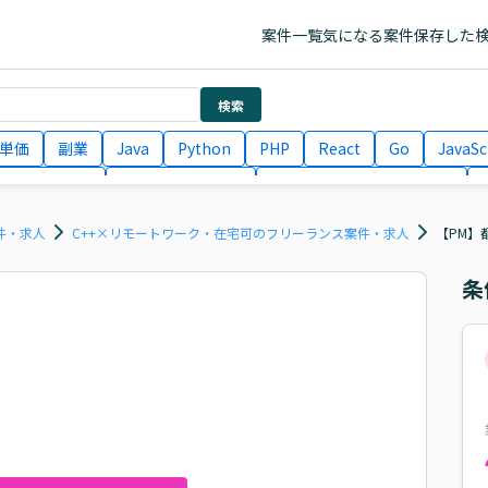
案件一覧
気になる案件
保存した
検索
単価
副業
Java
Python
PHP
React
Go
JavaSc
ラエンジニア
ITコンサルタント
フロントエンドエンジニア
月収100万円 業務委託
COBOL
Ruby
TypeScript
Larav
件・求人
C++×リモートワーク・在宅可のフリーランス案件・求人
【PM】
条