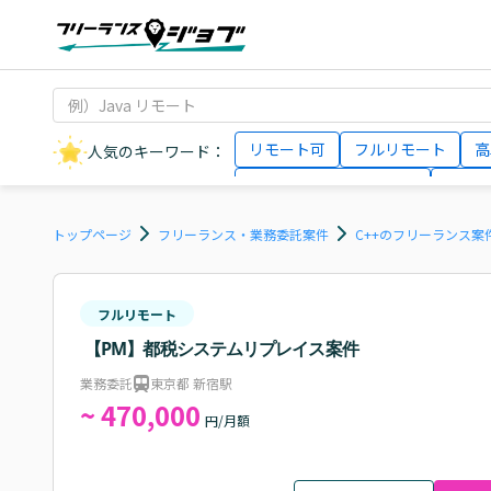
リモート可
フルリモート
高
人気のキーワード：
データサイエンティスト
インフ
AIエンジニア
Webデザイナー
トップページ
フリーランス・業務委託案件
C++のフリーランス案
フルリモート
【PM】都税システムリプレイス案件
業務委託
東京都 新宿駅
~ 470,000
円/月額