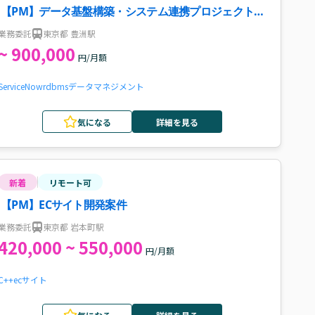
【PM】データ基盤構築・システム連携プロジェクト案
件・求人
業務委託
東京都 豊洲駅
~ 900,000
円/月額
ServiceNow
rdbms
データマネジメント
気になる
詳細を見る
新着
リモート可
【PM】ECサイト開発案件
業務委託
東京都 岩本町駅
420,000 ~ 550,000
円/月額
C++
ecサイト