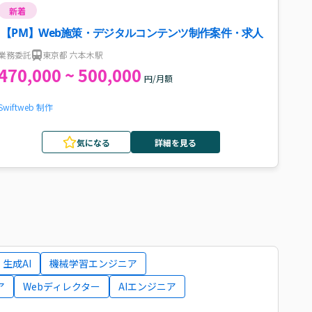
新着
【PM】Web施策・デジタルコンテンツ制作案件・求人
業務委託
東京都 六本木駅
470,000 ~ 500,000
円/月額
Swift
web 制作
気になる
詳細を見る
生成AI
機械学習エンジニア
ア
Webディレクター
AIエンジニア