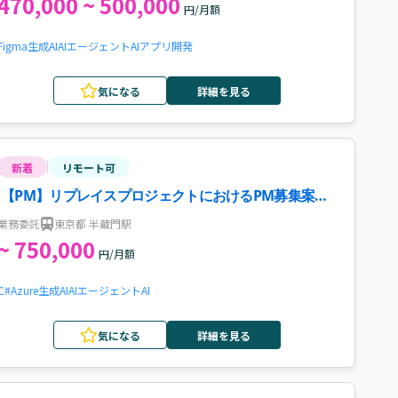
470,000 ~ 500,000
円/月額
Figma
生成AI
AIエージェント
AI
アプリ開発
気になる
詳細を見る
新着
リモート可
【PM】リプレイスプロジェクトにおけるPM募集案
件・求人
業務委託
東京都 半蔵門駅
~ 750,000
円/月額
C#
Azure
生成AI
AIエージェント
AI
気になる
詳細を見る