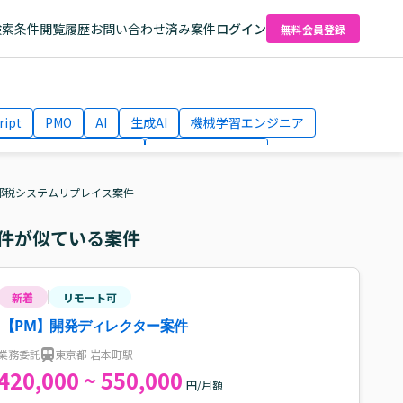
検索条件
閲覧履歴
お問い合わせ済み案件
ログイン
無料会員登録
ript
PMO
AI
生成AI
機械学習エンジニア
ネットワークエンジニア
Webディレクター
el
AWS
都税システムリプレイス案件
件が似ている案件
新着
リモート可
【PM】開発ディレクター案件
業務委託
東京都 岩本町駅
420,000 ~ 550,000
円/月額