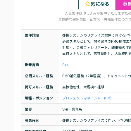
気になる
募
人気案件は申し込みが集中いたしますた
具体的な報酬単価・企業名・労働条件につき
案件詳細
都税システムのリプレイス案件におけるPM
必須スキルとして、開発案件のPMO補佐ま
対応）、会議ファシリテート、議事録の作成
尚可スキルとして、高稼働耐性、大規模PJ
開発言語
C++
必須スキル・経験
PMO補佐経験（2年程度）、ドキュメント
尚可スキル・経験
高稼働耐性、大規模PJ経験
職種・ポジション
プロジェクトマネージャー(PM)
業界
Sler・業務系
募集背景
都税システムのリプレイスに伴い、PMO補