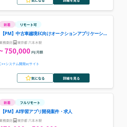
気になる
詳細を見る
新着
リモート可
【PM】中古車越境EC向けオークションアプリケーショ
ン開発案件・求人
業務委託
東京都 六本木駅
~ 750,000
円/月額
C++
システム開発
ecサイト
気になる
詳細を見る
新着
フルリモート
【PM】AI学習アプリ開発案件・求人
業務委託
東京都 六本木駅