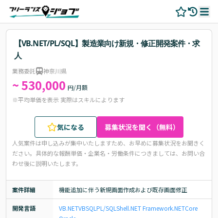
【VB.NET/PL/SQL】製造業向け新規・修正開発案件・求
人
業務委託
神奈川県
~ 530,000
円/月額
※平均単価を表示 実際はスキルによります
気になる
募集状況を聞く（無料）
人気案件は申し込みが集中いたしますため、お早めに募集状況をお聞きく
ださい。
具体的な報酬単価・企業名・労働条件につきましては、お問い合
わせ後に説明いたします。
案件詳細
機能追加に伴う新規画面作成および既存画面修正
開発言語
VB.NET
VB
SQL
PL/SQL
Shell
.NET Framework
.NETCore