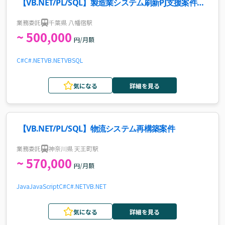
【VB.NET/PL/SQL】製造業システム刷新PJ支援案件・
求人
業務委託
千葉県 八幡宿駅
~ 500,000
円/月額
C#
C#.NET
VB.NET
VB
SQL
気になる
詳細を見る
【VB.NET/PL/SQL】物流システム再構築案件
業務委託
神奈川県 天王町駅
~ 570,000
円/月額
Java
JavaScript
C#
C#.NET
VB.NET
気になる
詳細を見る