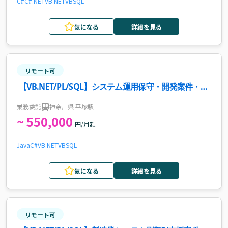
C#
C#.NET
VB.NET
VB
SQL
気になる
詳細を見る
リモート可
【VB.NET/PL/SQL】システム運用保守・開発案件・求
人
業務委託
神奈川県 平塚駅
~ 550,000
円/月額
Java
C#
VB.NET
VB
SQL
気になる
詳細を見る
リモート可