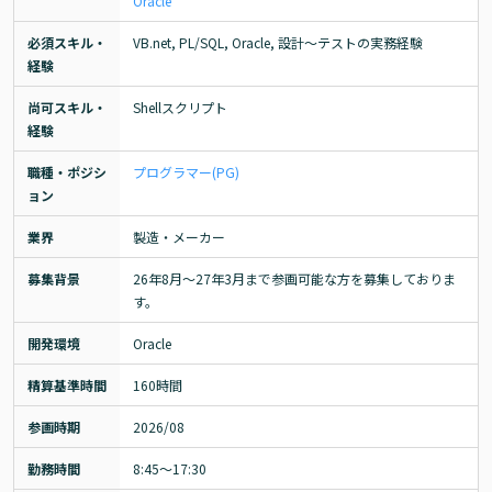
Oracle
必須スキル・
VB.net, PL/SQL, Oracle, 設計～テストの実務経験
経験
尚可スキル・
Shellスクリプト
経験
職種・ポジシ
プログラマー(PG)
ョン
業界
製造・メーカー
募集背景
26年8月～27年3月まで参画可能な方を募集しておりま
す。
開発環境
Oracle
精算基準時間
160時間
参画時期
2026/08
勤務時間
8:45～17:30