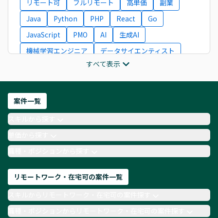
リモート可
フルリモート
高単価
副業
Java
Python
PHP
React
Go
JavaScript
PMO
AI
生成AI
機械学習エンジニア
データサイエンティスト
すべて表示
インフラエンジニア
ITコンサルタント
フロントエンドエンジニア
ネットワークエンジニア
Webディレクター
案件一覧
AIエンジニア
Webデザイナー
スキルから探す
月収100万円 業務委託
COBOL
Ruby
単価から探す
TypeScript
Laravel
AWS
職種・ポジションから探す
リモートワーク・在宅可の案件一覧
スキルからリモートワーク・在宅可の案件探す
職種・ポジションからリモートワーク・在宅可の案件探す