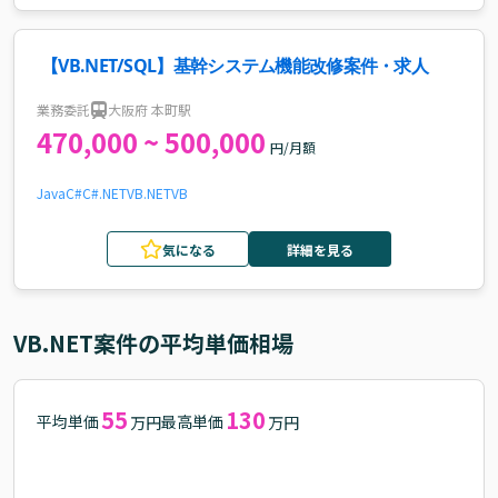
【VB.NET/SQL】基幹システム機能改修案件・求人
業務委託
大阪府 本町駅
470,000 ~ 500,000
円/月額
Java
C#
C#.NET
VB.NET
VB
気になる
詳細を見る
VB.NET
案件の平均単価相場
55
130
平均単価
最高単価
万円
万円