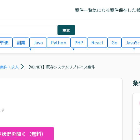
案件一覧
気になる案件
保存した
検索
単価
副業
Java
Python
PHP
React
Go
JavaSc
ラエンジニア
ITコンサルタント
フロントエンドエンジニア
月収100万円 業務委託
COBOL
Ruby
TypeScript
Larav
ス案件・求人
【VB.NET】既存システムリプレイス案件
条
ます
集状況を聞く（無料）