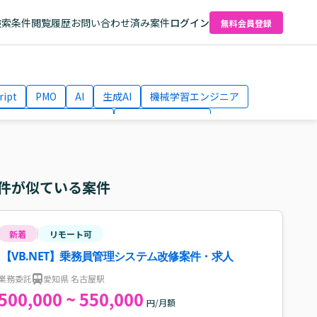
検索条件
閲覧履歴
お問い合わせ済み案件
ログイン
無料会員登録
ript
PMO
AI
生成AI
機械学習エンジニア
ネットワークエンジニア
Webディレクター
el
AWS
件が似ている案件
新着
リモート可
【VB.NET】乗務員管理システム改修案件・求人
業務委託
愛知県 名古屋駅
500,000 ~ 550,000
円/月額