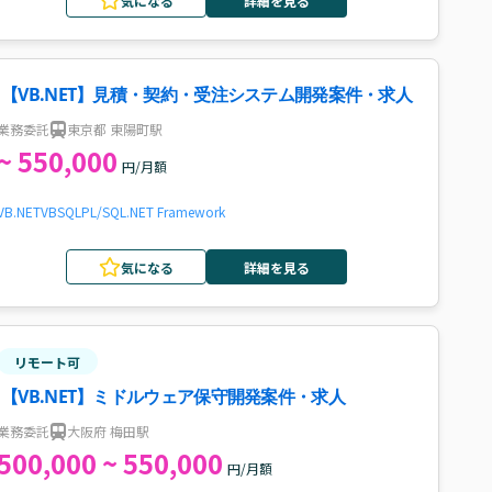
気になる
詳細を見る
【VB.NET】見積・契約・受注システム開発案件・求人
業務委託
東京都 東陽町駅
~ 550,000
円/月額
VB.NET
VB
SQL
PL/SQL
.NET Framework
気になる
詳細を見る
リモート可
【VB.NET】ミドルウェア保守開発案件・求人
業務委託
大阪府 梅田駅
500,000 ~ 550,000
円/月額