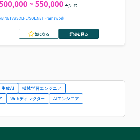
500,000 ~ 550,000
円/月額
VB.NET
VB
SQL
PL/SQL
.NET Framework
気になる
詳細を見る
生成AI
機械学習エンジニア
ア
Webディレクター
AIエンジニア