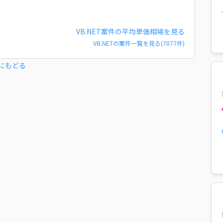
VB.NET
案件の平均単価相場を見る
VB.NET
の案件一覧を見る(
7077
件)
にもどる