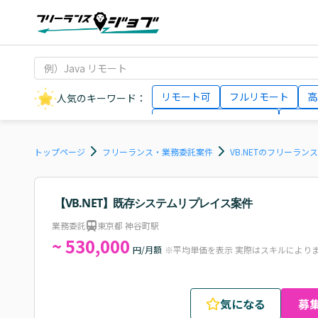
リモート可
フルリモート
高
人気のキーワード：
データサイエンティスト
インフ
AIエンジニア
Webデザイナー
トップページ
フリーランス・業務委託案件
VB.NETのフリーラン
【VB.NET】既存システムリプレイス案件
業務委託
東京都 神谷町駅
~ 530,000
円/月額
※平均単価を表示 実際はスキルにより
気になる
募