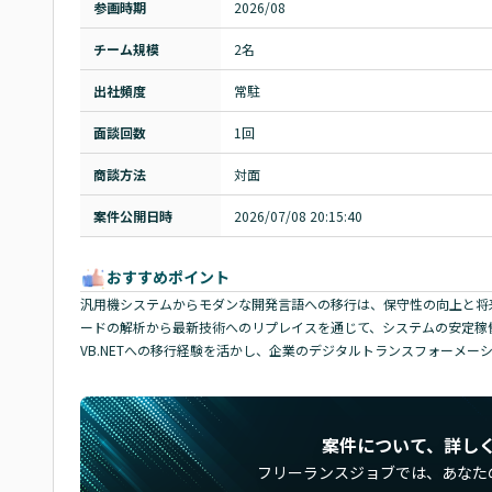
参画時期
2026/08
チーム規模
2名
出社頻度
常駐
面談回数
1回
商談方法
対面
案件公開日時
2026/07/08 20:15:40
おすすめポイント
汎用機システムからモダンな開発言語への移行は、保守性の向上と将
ードの解析から最新技術へのリプレイスを通じて、システムの安定稼働
VB.NETへの移行経験を活かし、企業のデジタルトランスフォーメ
案件について、詳し
フリーランスジョブでは、
あなた