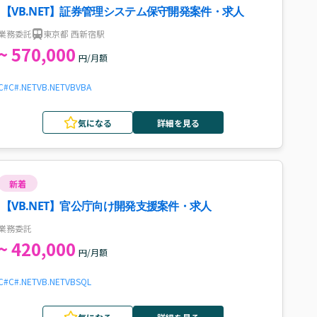
【VB.NET】証券管理システム保守開発案件・求人
業務委託
東京都 西新宿駅
~ 570,000
円/月額
C#
C#.NET
VB.NET
VB
VBA
気になる
詳細を見る
新着
【VB.NET】官公庁向け開発支援案件・求人
業務委託
~ 420,000
円/月額
C#
C#.NET
VB.NET
VB
SQL