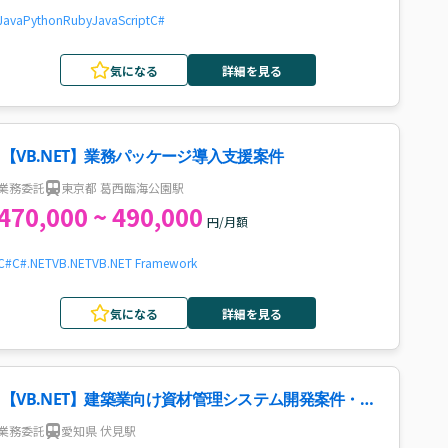
Java
Python
Ruby
JavaScript
C#
気になる
詳細を見る
【VB.NET】業務パッケージ導入支援案件
業務委託
東京都 葛西臨海公園駅
470,000 ~ 490,000
円/月額
C#
C#.NET
VB.NET
VB
.NET Framework
気になる
詳細を見る
【VB.NET】建築業向け資材管理システム開発案件・求
人
業務委託
愛知県 伏見駅