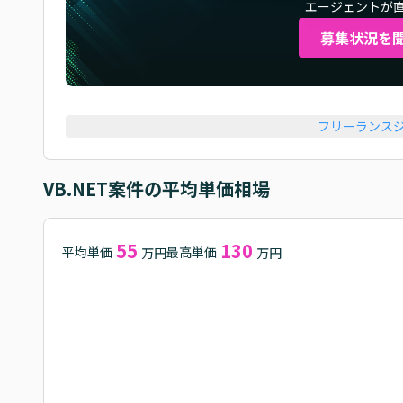
エージェントが
募集状況を
フリーランス
VB.NET
案件の平均単価相場
55
130
平均単価
最高単価
万円
万円