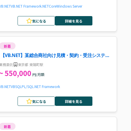
VB.NET
VB
.NET Framework
.NETCore
Windows Server
気になる
詳細を見る
新着
【VB.NET】某総合商社向け見積・契約・受注システム
開発案件・求人
業務委託
東京都 東陽町駅
~ 550,000
円/月額
VB.NET
VB
SQL
PL/SQL
.NET Framework
気になる
詳細を見る
新着