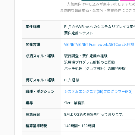
人気案件は申し込みが集中いたしますた
具体的な報酬単価・企業名・労働条件につき
案件詳細
PL/1からVB.netへのシステムリプレイス案件
要件定義～テスト
開発言語
VB.NET
VB
.NET Framework
.NETCore
汎用機
必須スキル・経験
現行調査・要件定義の経験

汎用機プログラム解析のご経験

バッチ処理（ジョブ設計）の開発経験
尚可スキル・経験
PL/1経験
職種・ポジション
システムエンジニア(SE)
プログラマー(PG)
業界
Sler・業務系
募集背景
8月より2名の募集を行っております。
精算基準時間
140時間〜190時間