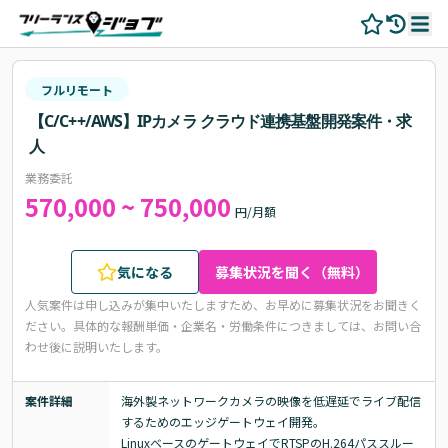
フルリモート
【C/C++/AWS】IPカメラ クラウド連携基盤開発案件・求
人
業務委託
570,000 ~ 750,000
円/月額
気になる
募集状況を聞く（無料）
人気案件は申し込みが集中いたしますため、お早めに募集状況をお聞きく
ださい。
具体的な報酬単価・企業名・労働条件につきましては、お問い合
わせ後に説明いたします。
案件詳細
海外製ネットワークカメラの映像を低遅延でライブ配信
するためのエッジゲートウェイ開発。

LinuxベースのゲートウェイでRTSPのH.264パススルー