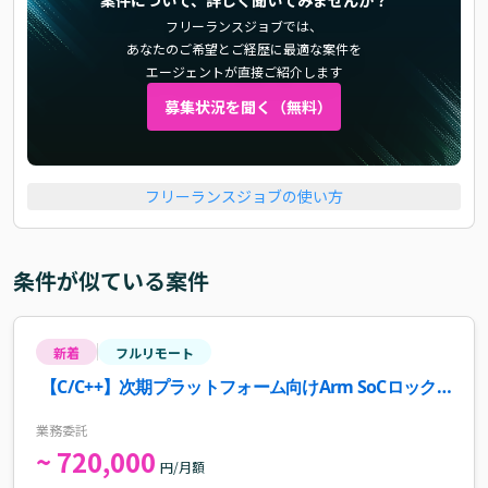
案件について、詳しく聞いてみませんか？
フリーランスジョブでは、
あなたのご希望とご経歴に最適な案件を
エージェントが直接ご紹介します
募集状況を聞く（無料）
フリーランスジョブの使い方
条件が似ている案件
新着
フルリモート
【C/C++】次期プラットフォーム向けArm SoCロック
ステップ技術検証・移植開発案件・求人
業務委託
~ 720,000
円/月額