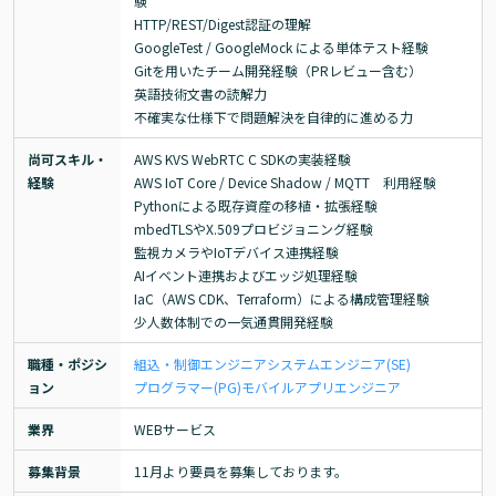
験

HTTP/REST/Digest認証の理解

GoogleTest / GoogleMock による単体テスト経験

Gitを用いたチーム開発経験（PRレビュー含む）

英語技術文書の読解力

不確実な仕様下で問題解決を自律的に進める力
尚可スキル・
AWS KVS WebRTC C SDKの実装経験

経験
AWS IoT Core / Device Shadow / MQTT　利用経験

Pythonによる既存資産の移植・拡張経験

mbedTLSやX.509プロビジョニング経験

監視カメラやIoTデバイス連携経験

AIイベント連携およびエッジ処理経験

IaC（AWS CDK、Terraform）による構成管理経験

少人数体制での一気通貫開発経験
職種・ポジシ
組込・制御エンジニア
システムエンジニア(SE)
ョン
プログラマー(PG)
モバイルアプリエンジニア
業界
WEBサービス
募集背景
11月より要員を募集しております。