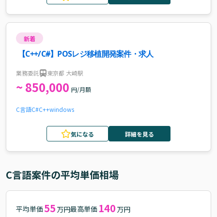
新着
【C++/C#】POSレジ移植開発案件・求人
業務委託
東京都 大崎駅
~ 850,000
円/月額
C言語
C#
C++
windows
気になる
詳細を見る
C言語
案件の平均単価相場
55
140
平均単価
最高単価
万円
万円