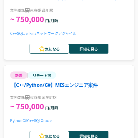
(DRM)案件
業務委託
東京都 品川駅
~ 750,000
円/月額
C++
SQL
Jenkins
ネットワーク
アジャイル
気になる
詳細を見る
新着
リモート可
【C++/Python/C#】MESエンジニア案件
業務委託
東京都 茅場町駅
~ 750,000
円/月額
Python
C#
C++
SQL
Oracle
気になる
詳細を見る