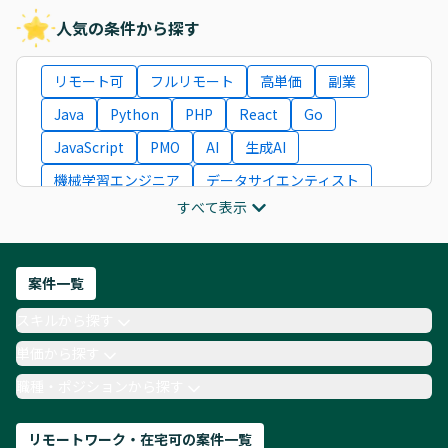
人気の条件から探す
リモート可
フルリモート
高単価
副業
Java
Python
PHP
React
Go
JavaScript
PMO
AI
生成AI
機械学習エンジニア
データサイエンティスト
すべて表示
インフラエンジニア
ITコンサルタント
フロントエンドエンジニア
ネットワークエンジニア
Webディレクター
案件一覧
AIエンジニア
Webデザイナー
スキルから探す
月収100万円 業務委託
COBOL
Ruby
単価から探す
TypeScript
Laravel
AWS
職種・ポジションから探す
リモートワーク・在宅可の案件一覧