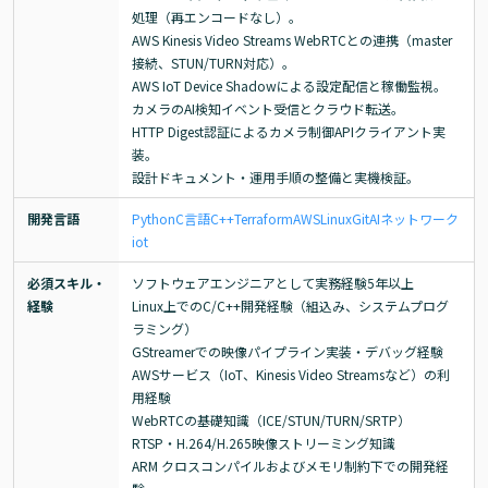
処理（再エンコードなし）。

AWS Kinesis Video Streams WebRTCとの連携（master
接続、STUN/TURN対応）。

AWS IoT Device Shadowによる設定配信と稼働監視。

カメラのAI検知イベント受信とクラウド転送。

HTTP Digest認証によるカメラ制御APIクライアント実
装。

設計ドキュメント・運用手順の整備と実機検証。
開発言語
Python
C言語
C++
Terraform
AWS
Linux
Git
AI
ネットワーク
iot
必須スキル・
ソフトウェアエンジニアとして実務経験5年以上

経験
Linux上でのC/C++開発経験（組込み、システムプログ
ラミング）

GStreamerでの映像パイプライン実装・デバッグ経験

AWSサービス（IoT、Kinesis Video Streamsなど）の利
用経験

WebRTCの基礎知識（ICE/STUN/TURN/SRTP）

RTSP・H.264/H.265映像ストリーミング知識

ARM クロスコンパイルおよびメモリ制約下での開発経