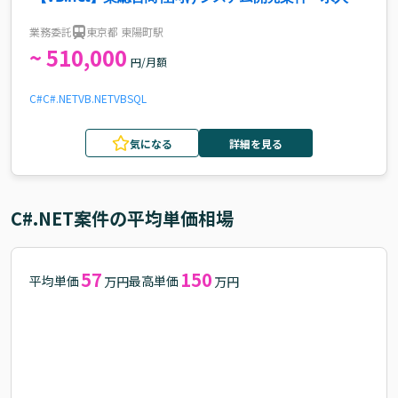
業務委託
東京都 東陽町駅
~ 510,000
円/月額
C#
C#.NET
VB.NET
VB
SQL
気になる
詳細を見る
C#.NET
案件の平均単価相場
57
150
平均単価
最高単価
万円
万円