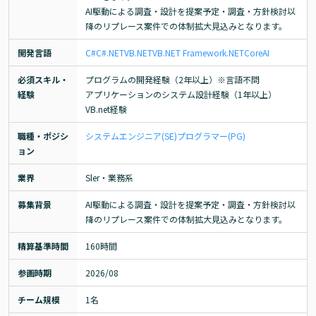
AI駆動による調査・設計を提案予定・調査・方針検討以
降のリプレース案件での体制拡大見込みとなります。
開発言語
C#
C#.NET
VB.NET
VB
.NET Framework
.NETCore
AI
必須スキル・
プログラムの開発経験（2年以上）※言語不問

経験
アプリケーションのシステム設計経験（1年以上）

VB.net経験
職種・ポジシ
システムエンジニア(SE)
プログラマー(PG)
ョン
業界
Sler・業務系
募集背景
AI駆動による調査・設計を提案予定・調査・方針検討以
降のリプレース案件での体制拡大見込みとなります。
精算基準時間
160時間
参画時期
2026/08
チーム規模
1名