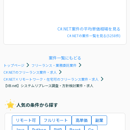
C#.NET
案件の平均単価相場を見る
C#.NET
の案件一覧を見る(
5258
件)
案件一覧にもどる
トップページ
フリーランス・業務委託案件
C#.NETのフリーランス案件・求人
C#.NET×リモートワーク・在宅可のフリーランス案件・求人
【VB.net】システムリプレース調査・方針検討案件・求人
人気の条件から探す
リモート可
フルリモート
高単価
副業
Java
Python
PHP
React
Go