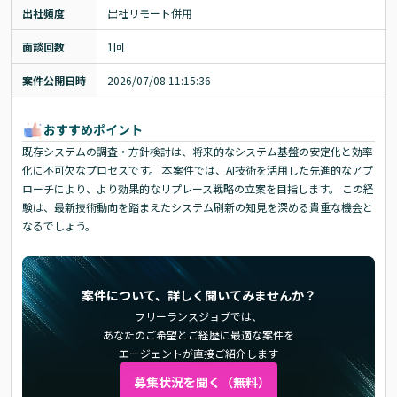
出社頻度
出社リモート併用
面談回数
1回
案件公開日時
2026/07/08 11:15:36
おすすめポイント
既存システムの調査・方針検討は、将来的なシステム基盤の安定化と効率
化に不可欠なプロセスです。 本案件では、AI技術を活用した先進的なアプ
ローチにより、より効果的なリプレース戦略の立案を目指します。 この経
験は、最新技術動向を踏まえたシステム刷新の知見を深める貴重な機会と
なるでしょう。
案件について、詳しく聞いてみませんか？
フリーランスジョブでは、
あなたのご希望とご経歴に最適な案件を
エージェントが直接ご紹介します
募集状況を聞く（無料）