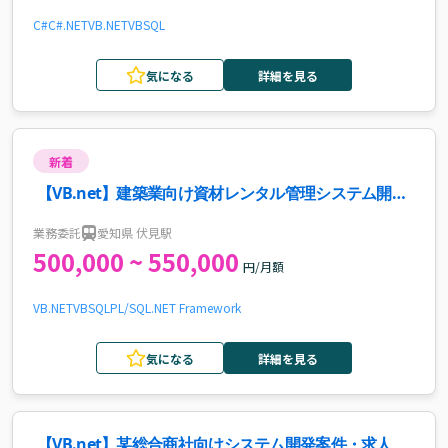
C#
C#.NET
VB.NET
VB
SQL
気になる
詳細を見る
新着
【VB.net】建築業向け資材レンタル管理システム開発
案件・求人
業務委託
愛知県 伏見駅
500,000 ~ 550,000
円/月額
VB.NET
VB
SQL
PL/SQL
.NET Framework
気になる
詳細を見る
【VB.net】某総合商社向けシステム開発案件・求人