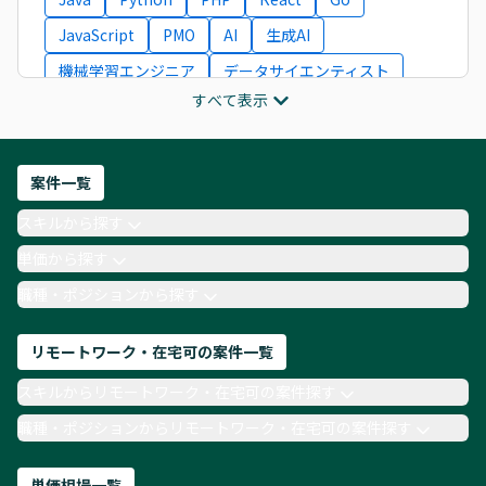
JavaScript
PMO
AI
生成AI
機械学習エンジニア
データサイエンティスト
すべて表示
インフラエンジニア
ITコンサルタント
フロントエンドエンジニア
ネットワークエンジニア
Webディレクター
案件一覧
AIエンジニア
Webデザイナー
スキルから探す
月収100万円 業務委託
COBOL
Ruby
単価から探す
TypeScript
Laravel
AWS
職種・ポジションから探す
リモートワーク・在宅可の案件一覧
スキルからリモートワーク・在宅可の案件探す
職種・ポジションからリモートワーク・在宅可の案件探す
単価相場一覧