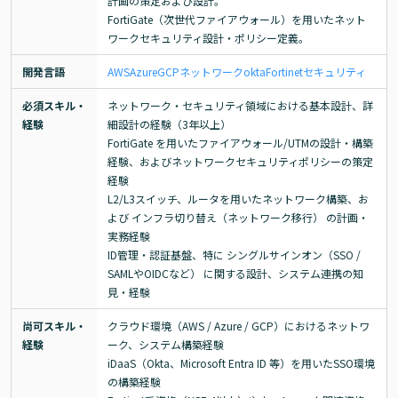
計画の策定および設計。

FortiGate（次世代ファイアウォール）を用いたネット
ワークセキュリティ設計・ポリシー定義。
開発言語
AWS
Azure
GCP
ネットワーク
okta
Fortinet
セキュリティ
必須スキル・
ネットワーク・セキュリティ領域における基本設計、詳
経験
細設計の経験（3年以上）

FortiGate を用いたファイアウォール/UTMの設計・構築
経験、およびネットワークセキュリティポリシーの策定
経験

L2/L3スイッチ、ルータを用いたネットワーク構築、お
よび インフラ切り替え（ネットワーク移行） の計画・
実務経験

ID管理・認証基盤、特に シングルサインオン（SSO / 
SAMLやOIDCなど） に関する設計、システム連携の知
見・経験
尚可スキル・
クラウド環境（AWS / Azure / GCP）におけるネットワ
経験
ーク、システム構築経験

iDaaS（Okta、Microsoft Entra ID 等）を用いたSSO環境
の構築経験
