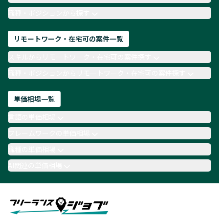
TypeScript
Laravel
AWS
職種・ポジションから探す
リモートワーク・在宅可の案件一覧
スキルからリモートワーク・在宅可の案件探す
職種・ポジションからリモートワーク・在宅可の案件探す
単価相場一覧
言語の単価相場
フレームワークの単価相場
職種の単価相場
AI関連の単価相場