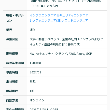
Fortinet系資格（NSE 4以上）やネットワーク関連資格
（CCNP等）の保有者
職種・ポジシ
インフラエンジニア
セキュリティエンジニア
ョン
システムエンジニア(SE)
クラウドエンジニア
業界
通信
募集背景
大手不動産デベロッパー企業の社内ITインフラおよびセ
キュリティ基盤の刷新に伴う募集です。
開発環境
NW, セキュリティ, クラウド, AWS, Azure, GCP
精算基準時間
160時間
参画時期
2027/01
出社頻度
常駐
面談回数
1回
商談方法
オンライン
案件公開日時
2026/07/08 11:00:51