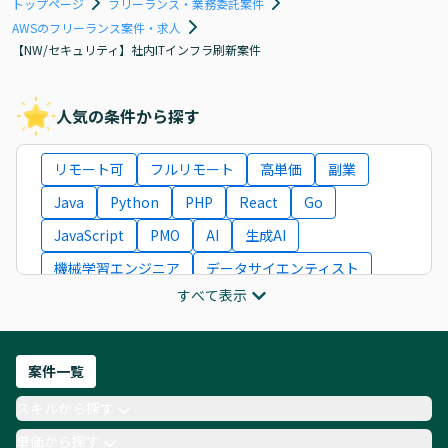
トップページ
フリーランス・業務委託案件
AWSのフリーランス案件・求人
【NW/セキュリティ】社内ITインフラ刷新案件
人気の条件から探す
リモート可
フルリモート
高単価
副業
Java
Python
PHP
React
Go
JavaScript
PMO
AI
生成AI
機械学習エンジニア
データサイエンティスト
すべて表示
インフラエンジニア
ITコンサルタント
フロントエンドエンジニア
ネットワークエンジニア
Webディレクター
案件一覧
AIエンジニア
Webデザイナー
スキルから探す
月収100万円 業務委託
COBOL
Ruby
単価から探す