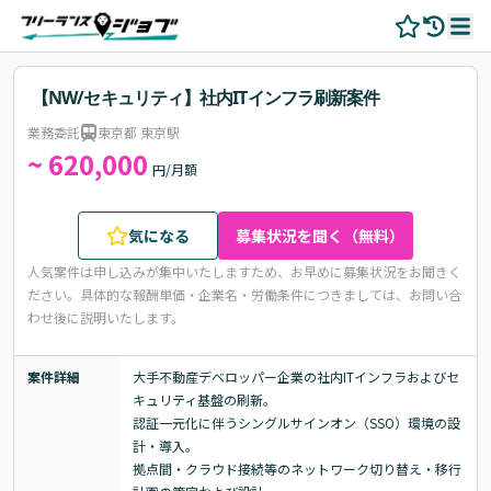
【NW/セキュリティ】社内ITインフラ刷新案件
業務委託
東京都 東京駅
~ 620,000
円/月額
気になる
募集状況を聞く（無料）
人気案件は申し込みが集中いたしますため、お早めに募集状況をお聞きく
ださい。
具体的な報酬単価・企業名・労働条件につきましては、お問い合
わせ後に説明いたします。
案件詳細
大手不動産デベロッパー企業の社内ITインフラおよびセ
キュリティ基盤の刷新。

認証一元化に伴うシングルサインオン（SSO）環境の設
計・導入。

拠点間・クラウド接続等のネットワーク切り替え・移行