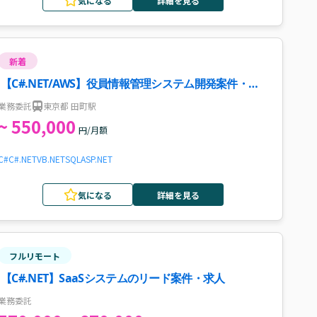
気になる
詳細を見る
新着
【C#.NET/AWS】役員情報管理システム開発案件・求
人
業務委託
東京都 田町駅
~ 550,000
円/月額
C#
C#.NET
VB.NET
SQL
ASP.NET
気になる
詳細を見る
フルリモート
【C#.NET】SaaSシステムのリード案件・求人
業務委託