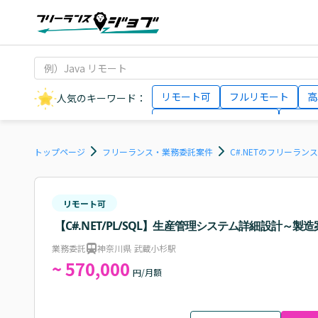
リモート可
フルリモート
高
人気のキーワード：
データサイエンティスト
インフ
AIエンジニア
Webデザイナー
トップページ
フリーランス・業務委託案件
C#.NETのフリーラン
リモート可
【C#.NET/PL/SQL】生産管理システム詳細設計～製
業務委託
神奈川県 武蔵小杉駅
~ 570,000
円/月額