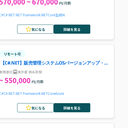
570,000 ~ 670,000
円/月額
C#
C#.NET
.NET Framework
.NETCore
生成AI
気になる
詳細を見る
リモート可
【C#.NET】販売管理システムOSバージョンアップ・
改善対応案件・求人
業務委託
東京都 錦糸町駅
~ 550,000
円/月額
C#
C#.NET
.NET Framework
.NETCore
Azure
気になる
詳細を見る