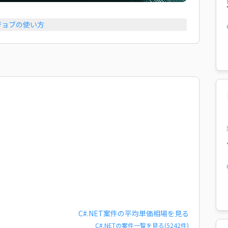
ジョブの使い方
C#.NET
案件の平均単価相場を見る
C#.NET
の案件一覧を見る(
5242
件)