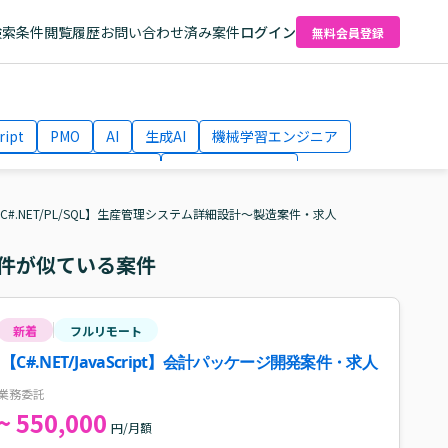
検索条件
閲覧履歴
お問い合わせ済み案件
ログイン
無料会員登録
ript
PMO
AI
生成AI
機械学習エンジニア
ネットワークエンジニア
Webディレクター
el
AWS
C#.NET/PL/SQL】生産管理システム詳細設計～製造案件・求人
件が似ている案件
新着
フルリモート
【C#.NET/JavaScript】会計パッケージ開発案件・求人
業務委託
~ 550,000
円/月額