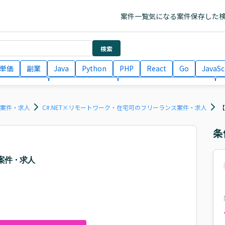
案件一覧
気になる案件
保存した
検索
単価
副業
Java
Python
PHP
React
Go
JavaSc
ラエンジニア
ITコンサルタント
フロントエンドエンジニア
月収100万円 業務委託
COBOL
Ruby
TypeScript
Larav
ス案件・求人
C#.NET×リモートワーク・在宅可のフリーランス案件・求人
【
条
造案件・求人