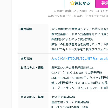
気になる
募
人気案件は申し込みが集中いたしますた
具体的な報酬単価・企業名・労働条件につき
案件詳細
現行運用中の生産管理システムの機能拡張対
要件定義書／アドオン定義書をもとに作成さ
画面開発およびバッチ開発対応。

顧客との仕様調整内容を反映したシステム開
2028年5月リリース予定の長期プロジェク
開発言語
Java
C#
C#.NET
SQL
PL/SQL
.NET Framework
必須スキル・経験
業務系システム開発経験5年以上

C#.NET（もしくはJava）での開発経験

SQL・PL/SQL・Oracleを用いたバッチ開発
新しい開発環境や技術（IFS Cloud等）を
リーダー・サブリーダとしてメンバーを管
尚可スキル・経験
Javaでの開発経験

生産管理システムの開発経験

IFS／IFS Cloudの知識・経験
