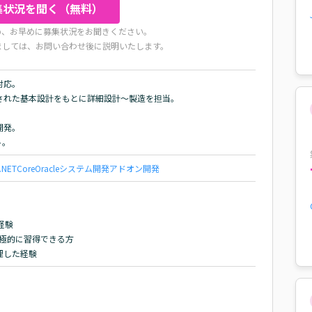
集状況を聞く（無料）
め、お早めに募集状況をお聞きください。
ましては、お問い合わせ後に説明いたします。
応。

れた基本設計をもとに詳細設計～製造を担当。

発。

ト。
.NETCore
Oracle
システム開発
アドオン開発
経験

積極的に習得できる方

理した経験