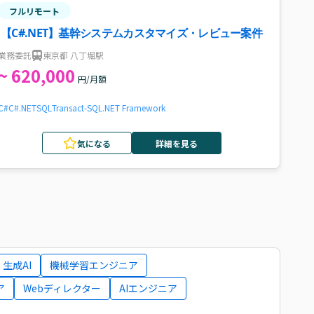
フルリモート
【C#.NET】基幹システムカスタマイズ・レビュー案件
業務委託
東京都 八丁堀駅
~ 620,000
円/月額
C#
C#.NET
SQL
Transact-SQL
.NET Framework
気になる
詳細を見る
生成AI
機械学習エンジニア
ア
Webディレクター
AIエンジニア