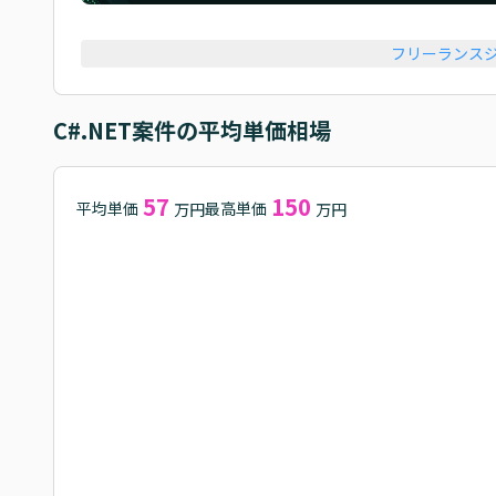
フリーランス
C#.NET
案件の平均単価相場
57
150
平均単価
最高単価
万円
万円