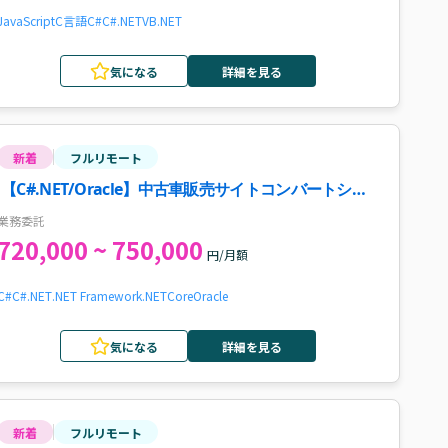
JavaScript
C言語
C#
C#.NET
VB.NET
気になる
詳細を見る
新着
フルリモート
【C#.NET/Oracle】中古車販売サイトコンバートシス
テム運用保守ディレクター案件・求人
業務委託
720,000 ~ 750,000
円/月額
C#
C#.NET
.NET Framework
.NETCore
Oracle
気になる
詳細を見る
新着
フルリモート