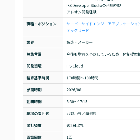
IFS Developer Studioの利用経験

アドオン開発経験
職種・ポジション
サーバーサイドエンジニア
アプリケーショ
テックリード
業界
製造・メーカー
募集背景
今後も増員を予定しているため、体制提案
開発環境
IFS Cloud
精算基準時間
170時間〜180時間
参画時期
2026/08
勤務時間
8:30～17:15
現場の雰囲気
武蔵小杉／向河原
出社頻度
週2日出社
面談回数
1回