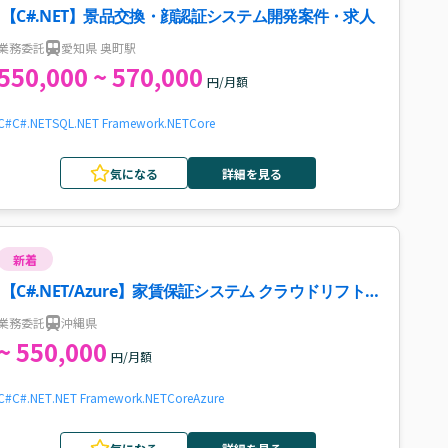
【C#.NET】景品交換・顔認証システム開発案件・求人
業務委託
愛知県 奥町駅
550,000 ~ 570,000
円/月額
C#
C#.NET
SQL
.NET Framework
.NETCore
気になる
詳細を見る
新着
【C#.NET/Azure】家賃保証システム クラウドリフト
案件
業務委託
沖縄県
~ 550,000
円/月額
C#
C#.NET
.NET Framework
.NETCore
Azure