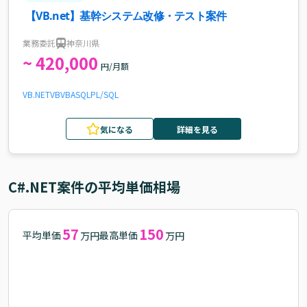
【VB.net】基幹システム改修・テスト案件
業務委託
神奈川県
~ 420,000
円/月額
VB.NET
VB
VBA
SQL
PL/SQL
気になる
詳細を見る
C#.NET
案件の平均単価相場
57
150
平均単価
最高単価
万円
万円