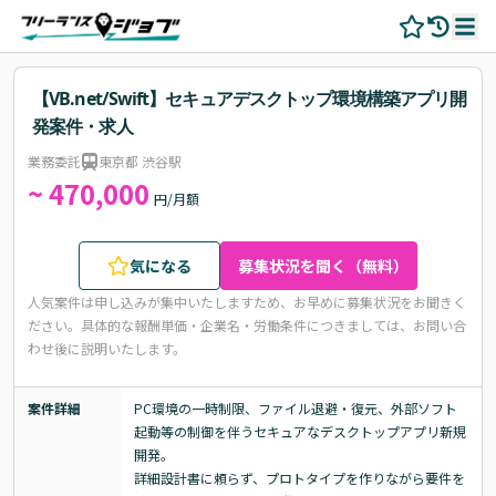
【VB.net/Swift】セキュアデスクトップ環境構築アプリ開
発案件・求人
業務委託
東京都 渋谷駅
~ 470,000
円/月額
気になる
募集状況を聞く（無料）
人気案件は申し込みが集中いたしますため、お早めに募集状況をお聞きく
ださい。
具体的な報酬単価・企業名・労働条件につきましては、お問い合
わせ後に説明いたします。
案件詳細
PC環境の一時制限、ファイル退避・復元、外部ソフト
起動等の制御を伴うセキュアなデスクトップアプリ新規
開発。

詳細設計書に頼らず、プロトタイプを作りながら要件を