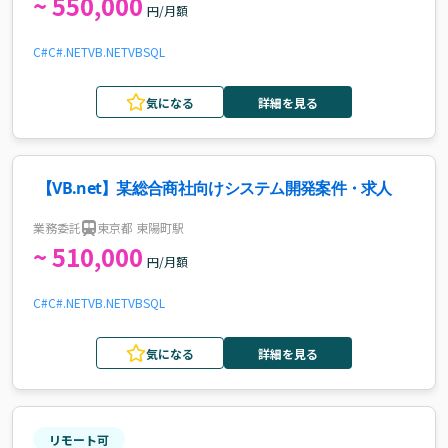
~ 550,000
円/月額
C#
C#.NET
VB.NET
VB
SQL
気になる
詳細を見る
【VB.net】某総合商社向けシステム開発案件・求人
業務委託
東京都 東陽町駅
~ 510,000
円/月額
C#
C#.NET
VB.NET
VB
SQL
気になる
詳細を見る
リモート可