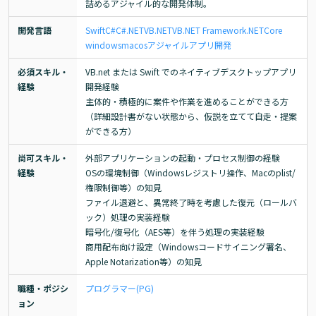
詰めるアジャイル的な開発体制。
開発言語
Swift
C#
C#.NET
VB.NET
VB
.NET Framework
.NETCore
windows
macos
アジャイル
アプリ開発
必須スキル・
VB.net または Swift でのネイティブデスクトップアプリ
経験
開発経験

主体的・積極的に案件や作業を進めることができる方
（詳細設計書がない状態から、仮説を立てて自走・提案
ができる方）
尚可スキル・
外部アプリケーションの起動・プロセス制御の経験

経験
OSの環境制御（Windowsレジストリ操作、Macのplist/
権限制御等）の知見

ファイル退避と、異常終了時を考慮した復元（ロールバ
ック）処理の実装経験

暗号化/復号化（AES等）を伴う処理の実装経験

商用配布向け設定（Windowsコードサイニング署名、
Apple Notarization等）の知見
職種・ポジシ
プログラマー(PG)
ョン