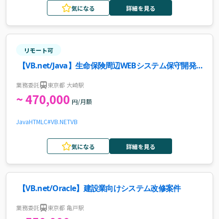
気になる
詳細を見る
リモート可
【VB.net/Java】生命保険周辺WEBシステム保守開発
案件・求人
業務委託
東京都 大崎駅
~ 470,000
円/月額
Java
HTML
C#
VB.NET
VB
気になる
詳細を見る
【VB.net/Oracle】建設業向けシステム改修案件
業務委託
東京都 亀戸駅