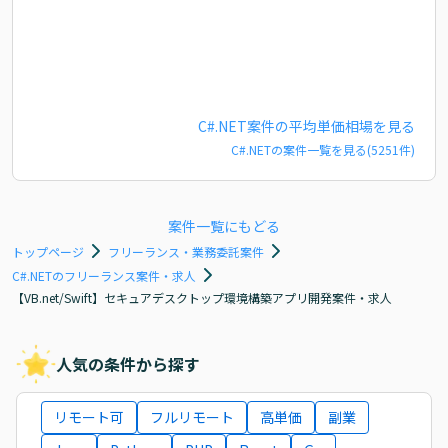
C#.NET
案件の平均単価相場を見る
C#.NET
の案件一覧を見る(
5251
件)
案件一覧にもどる
トップページ
フリーランス・業務委託案件
C#.NETのフリーランス案件・求人
【VB.net/Swift】セキュアデスクトップ環境構築アプリ開発案件・求人
人気の条件から探す
リモート可
フルリモート
高単価
副業