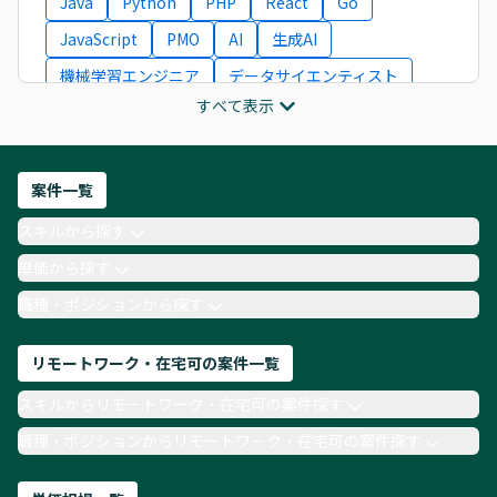
Java
Python
PHP
React
Go
JavaScript
PMO
AI
生成AI
機械学習エンジニア
データサイエンティスト
すべて表示
インフラエンジニア
ITコンサルタント
フロントエンドエンジニア
ネットワークエンジニア
Webディレクター
案件一覧
AIエンジニア
Webデザイナー
スキルから探す
月収100万円 業務委託
COBOL
Ruby
単価から探す
TypeScript
Laravel
AWS
職種・ポジションから探す
リモートワーク・在宅可の案件一覧
スキルからリモートワーク・在宅可の案件探す
職種・ポジションからリモートワーク・在宅可の案件探す