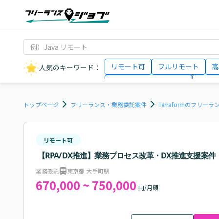
リモート可
フルリモート
高
人気のキーワード：
データサイエンティスト
インフ
AIエンジニア
Webデザイナー
トップページ
フリーランス・業務委託案件
Terraformのフリー
リモート可
【RPA/DX推進】業務プロセス改革・DX推進支援案件
業務委託
東京都 大手町駅
670,000 ~ 750,000
円/月額