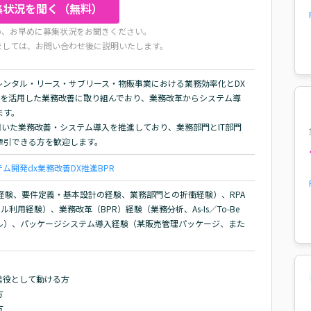
集状況を聞く（無料）
め、お早めに募集状況をお聞きください。
ましては、お問い合わせ後に説明いたします。
レンタル・リース・サブリース・物販事業における業務効率化とDX
PAを活用した業務改善に取り組んでおり、業務改革からシステム導
す。

用いた業務改善・システム導入を推進しており、業務部門とIT部門
牽引できる方を歓迎します。
テム開発
dx
業務改善
DX推進
BPR
経験、要件定義・基本設計の経験、業務部門との折衝経験）、RPA
利用経験）、業務改革（BPR）経験（業務分析、As-Is／To-Be
ル）、パッケージシステム導入経験（某販売管理パッケージ、また
役として動ける方




