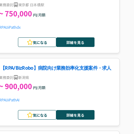
業務委託
東京都 日本橋駅
~ 750,000
円/月額
RPA
UiPath
dx
気になる
詳細を見る
【RPA/BizRobo】病院向け業務効率化支援案件・求人
業務委託
新潟県
~ 900,000
円/月額
RPA
UiPath
AI
気になる
詳細を見る