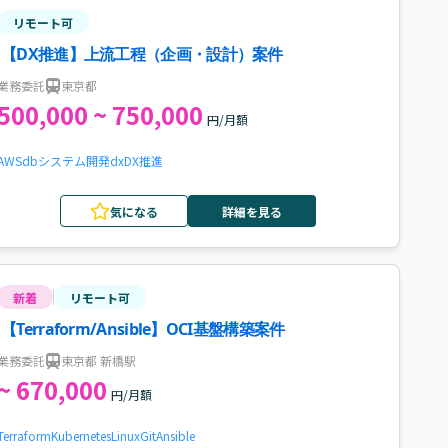
リモート可
【DX推進】上流工程（企画・設計）案件
業務委託
東京都
500,000 ~ 750,000
円/月額
AWS
db
システム開発
dx
DX推進
気になる
詳細を見る
新着
リモート可
【Terraform/Ansible】OCI基盤構築案件
業務委託
東京都 新橋駅
~ 670,000
円/月額
Terraform
Kubernetes
Linux
Git
Ansible