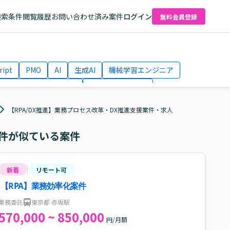
検索条件
閲覧履歴
お問い合わせ済み案件
ログイン
無料会員登録
ript
PMO
AI
生成AI
機械学習エンジニア
ネットワークエンジニア
Webディレクター
el
AWS
【RPA/DX推進】業務プロセス改革・DX推進支援案件・求人
件が似ている案件
新着
リモート可
【RPA】業務効率化案件
業務委託
東京都 赤坂駅
570,000 ~ 850,000
円/月額