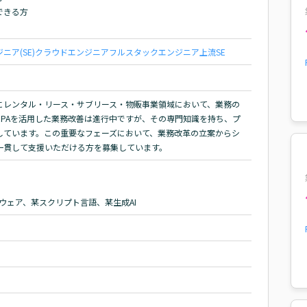
きる方

ニア(SE)
クラウドエンジニア
フルスタックエンジニア
上流SE
にレンタル・リース・サブリース・物販事業領域において、業務の
やRPAを活用した業務改善は進行中ですが、その専門知識を持ち、プ
しています。この重要なフェーズにおいて、業務改革の立案からシ
一貫して支援いただける方を募集しています。
ウェア、某スクリプト言語、某生成AI