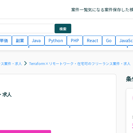
案件一覧
気になる案件
保存した
検索
単価
副業
Java
Python
PHP
React
Go
JavaSc
ラエンジニア
ITコンサルタント
フロントエンドエンジニア
月収100万円 業務委託
COBOL
Ruby
TypeScript
Larav
ランス案件・求人
Terraform×リモートワーク・在宅可のフリーランス案件・求人
条
・求人