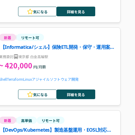
気になる
詳細を見る
新着
リモート可
【Informatica/シェル】保険ETL開発・保守・運用案
件・求人
業務委託
東京都 白金高輪駅
~ 420,000
円/月額
Shell
Terraform
Linux
アジャイル
ソフトウェア開発
気になる
詳細を見る
新着
高単価
リモート可
【DevOps/Kubernetes】製造基盤運用・EOSL対応案