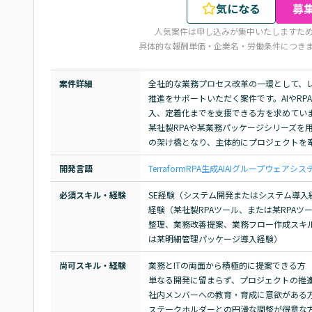
気になる
募
人気案件は申し込みが集中いたしますた
具体的な報酬単価・企業名・労働条件につき
案件詳細
全社的な業務プロセス改革の一環として、
推進をサポートいただく案件です。AIやR
入、定着化までを支援できる方を求めていま
某社製RPAや某業務パッケージシリーズを
の架け橋となり、主体的にプロジェクトを
開発言語
Terraform
RPA
生成AI
AI
グループウェア
シス
必須スキル・経験
SE経験（システム開発またはシステム導入
経験（某社製RPAツール、または某RPAツール
整理、業務改善提案、業務フロー作成スキ
は某明細管理パッケージ導入経験）
尚可スキル・経験
業務とITの両面から積極的に提案できる方

単なる開発に留まらず、プロジェクトの推進
社内メンバーへの教育・育成に意欲がある方
ステークホルダーとの円滑な調整が得意な方