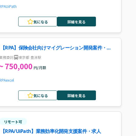
RPA
UiPath
気になる
詳細を見る
【RPA】保険会社向けマイグレーション開発案件・求
人
業務委託
東京都 豊洲駅
~ 750,000
円/月額
RPA
excel
気になる
詳細を見る
リモート可
【RPA/UiPath】業務効率化開発支援案件・求人