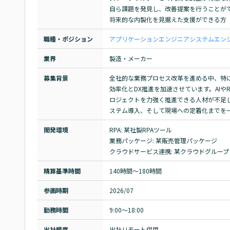
自ら課題を発見し、改善提案を行うことがで
将来的な内製化を見据えた支援ができる方
職種・ポジション
アプリケーションエンジニア
システムエンジ
業界
製造・メーカー
募集背景
全社的な業務プロセス改革を進める中、特
効率化とDX推進を加速させています。AI
ロジェクトを力強く推進できる人材が不足
ステム導入、そして現場への定着化までを
開発環境
RPA: 某社製RPAツール

業務パッケージ: 某販売管理パッケージ

クラウドサービス連携: 某クラウドグループ
精算基準時間
140時間〜180時間
参画時期
2026/07
勤務時間
9:00～18:00
出社頻度
出社リモート併用