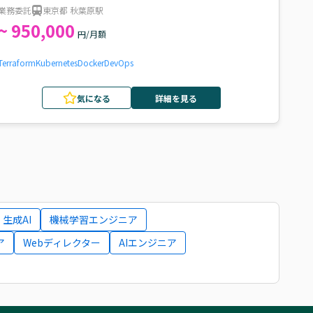
件
業務委託
東京都 秋葉原駅
~ 950,000
円/月額
Terraform
Kubernetes
Docker
DevOps
気になる
詳細を見る
生成AI
機械学習エンジニア
ア
Webディレクター
AIエンジニア