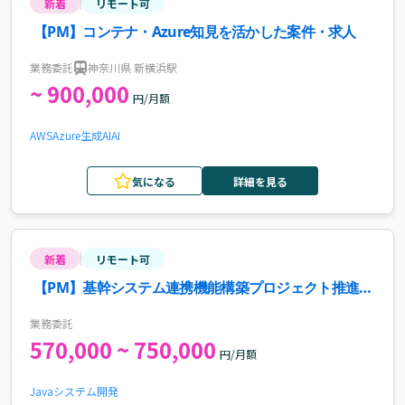
新着
リモート可
【PM】コンテナ・Azure知見を活かした案件・求人
業務委託
神奈川県 新横浜駅
~ 900,000
円/月額
AWS
Azure
生成AI
AI
気になる
詳細を見る
新着
リモート可
【PM】基幹システム連携機能構築プロジェクト推進案
件・求人
業務委託
570,000 ~ 750,000
円/月額
Java
システム開発