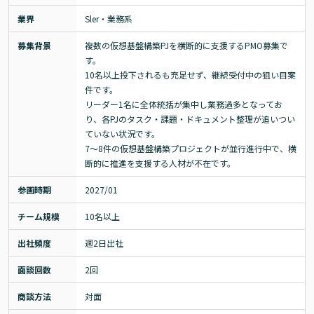
業界
Sler・業務系
募集背景
複数の仮想基盤構築PJを横断的に支援するPMO募集で
す。

10名以上投下されるも充足せず、継続受付中の狙い目案
件です。

リーダー1名に全体統括が集中し業務過多となってお
り、各PJのタスク・課題・ドキュメント整理が追いつい
ていない状況です。

7〜8件の仮想基盤構築プロジェクトが並行進行中で、横
断的に推進を支援する人材が不在です。
参画時期
2027/01
チーム規模
10名以上
出社頻度
週2日出社
面談回数
2回
商談方法
対面