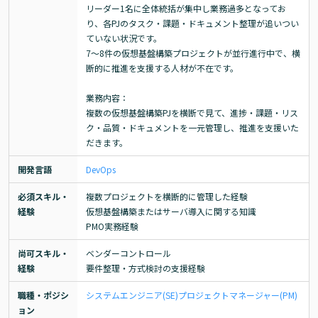
リーダー1名に全体統括が集中し業務過多となってお
り、各PJのタスク・課題・ドキュメント整理が追いつい
ていない状況です。

7〜8件の仮想基盤構築プロジェクトが並行進行中で、横
断的に推進を支援する人材が不在です。

業務内容：

複数の仮想基盤構築PJを横断で見て、進捗・課題・リス
ク・品質・ドキュメントを一元管理し、推進を支援いた
だきます。
開発言語
DevOps
必須スキル・
複数プロジェクトを横断的に管理した経験

経験
仮想基盤構築またはサーバ導入に関する知識

PMO実務経験
尚可スキル・
ベンダーコントロール

経験
要件整理・方式検討の支援経験
職種・ポジシ
システムエンジニア(SE)
プロジェクトマネージャー(PM)
ョン