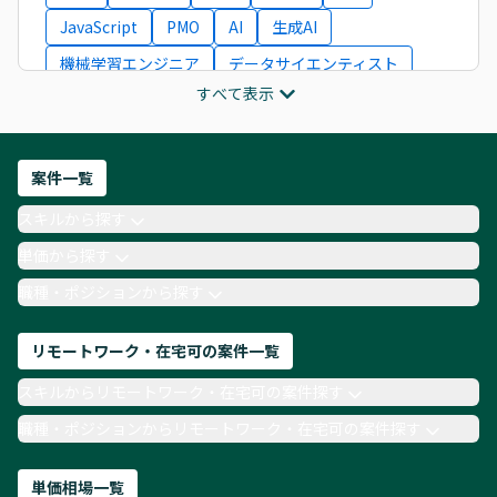
JavaScript
PMO
AI
生成AI
機械学習エンジニア
データサイエンティスト
すべて表示
インフラエンジニア
ITコンサルタント
フロントエンドエンジニア
ネットワークエンジニア
Webディレクター
案件一覧
AIエンジニア
Webデザイナー
スキルから探す
月収100万円 業務委託
COBOL
Ruby
単価から探す
TypeScript
Laravel
AWS
職種・ポジションから探す
リモートワーク・在宅可の案件一覧
スキルからリモートワーク・在宅可の案件探す
職種・ポジションからリモートワーク・在宅可の案件探す
単価相場一覧