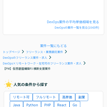
DevOps
案件の平均単価相場を見る
DevOps
の案件一覧を見る(
1043
件)
案件一覧にもどる
トップページ
フリーランス・業務委託案件
DevOpsのフリーランス案件・求人
DevOps×リモートワーク・在宅可のフリーランス案件・求人
【PM】仮想基盤構築PJ 横断支援案件
人気の条件から探す
リモート可
フルリモート
高単価
副業
Java
Python
PHP
React
Go