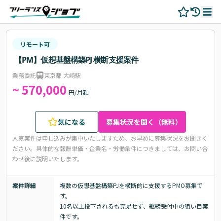
リモート可
【PM】仮想基盤構築PJ 横断支援案件
業務委託
東京都 大崎駅
~ 570,000
円/月額
気になる
募集状況を聞く（無料）
人気案件は申し込みが集中いたしますため、お早めに募集状況をお聞きく
ださい。
具体的な報酬単価・企業名・労働条件につきましては、お問い合
わせ後に説明いたします。
案件詳細
複数の仮想基盤構築PJを横断的に支援するPMO募集で
す。

10名以上投下されるも充足せず、継続受付中の狙い目案
件です。
