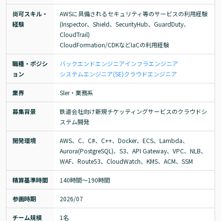
尚可スキル・
AWSに具備されるセキュリティ等のサービスの利用経験

経験
(Inspector、Shield、SecurityHub、GuardDuty、
CloudTrail)

CloudFormation/CDKなどIaCの利用経験
職種・ポジシ
バックエンドエンジニア
インフラエンジニア
ョン
システムエンジニア(SE)
クラウドエンジニア
業界
Sler・業務系
募集背景
鉄道会社向け新規チケッティングサービスのクラウドシ
ステム開発
開発環境
AWS、C、C#、C++、Docker、ECS、Lambda、
Aurora(PostgreSQL)、S3、API Gateway、VPC、NLB、
WAF、Route53、CloudWatch、KMS、ACM、SSM
精算基準時間
140時間〜190時間
参画時期
2026/07
チーム規模
1名