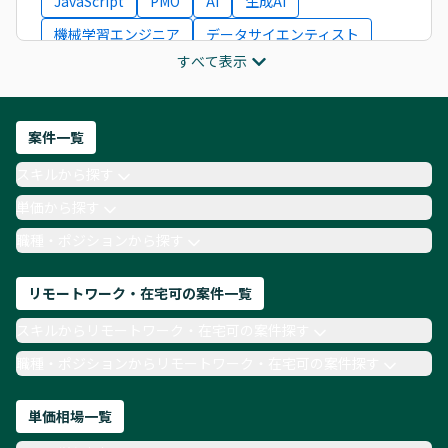
JavaScript
PMO
AI
生成AI
機械学習エンジニア
データサイエンティスト
すべて表示
インフラエンジニア
ITコンサルタント
フロントエンドエンジニア
ネットワークエンジニア
Webディレクター
案件一覧
AIエンジニア
Webデザイナー
スキルから探す
月収100万円 業務委託
COBOL
Ruby
単価から探す
TypeScript
Laravel
AWS
職種・ポジションから探す
リモートワーク・在宅可の案件一覧
スキルからリモートワーク・在宅可の案件探す
職種・ポジションからリモートワーク・在宅可の案件探す
単価相場一覧