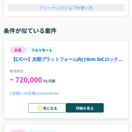
フリーランスジョブの使い方
条件が似ている案件
新着
フルリモート
【C/C++】次期プラットフォーム向けArm SoCロック
ステップ技術検証・移植開発案件・求人
業務委託
~ 720,000
円/月額
C言語
C++
R言語
Linux
windows
気になる
詳細を見る