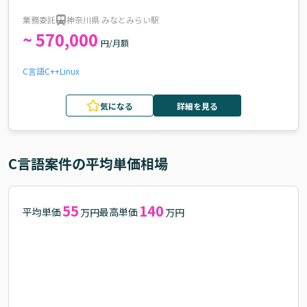
業務委託
神奈川県 みなとみらい駅
~ 570,000
円/月額
C言語
C++
Linux
気になる
詳細を見る
C言語
案件の平均単価相場
55
140
平均単価
最高単価
万円
万円