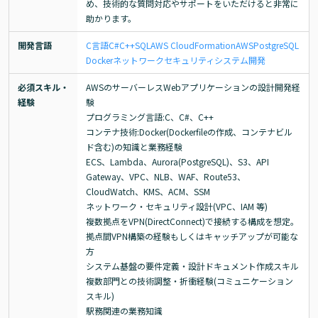
め、技術的な質問対応やサポートをいただけると非常に
助かります。
開発言語
C言語
C#
C++
SQL
AWS CloudFormation
AWS
PostgreSQL
Docker
ネットワーク
セキュリティ
システム開発
必須スキル・
AWSのサーバーレスWebアプリケーションの設計開発経
経験
験

プログラミング言語:C、C#、C++

コンテナ技術:Docker(Dockerfileの作成、コンテナビル
ド含む)の知識と業務経験

ECS、Lambda、Aurora(PostgreSQL)、S3、API 
Gateway、VPC、NLB、WAF、Route53、
CloudWatch、KMS、ACM、SSM

ネットワーク・セキュリティ設計(VPC、IAM 等)

複数拠点をVPN(DirectConnect)で接続する構成を想定。
拠点間VPN構築の経験もしくはキャッチアップが可能な
方

システム基盤の要件定義・設計ドキュメント作成スキル

複数部門との技術調整・折衝経験(コミュニケーション
スキル)

駅務関連の業務知識