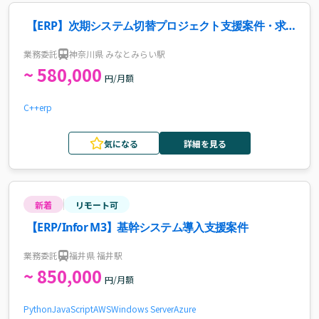
【ERP】次期システム切替プロジェクト支援案件・求
人
業務委託
神奈川県 みなとみらい駅
~ 580,000
円/月額
C++
erp
気になる
詳細を見る
新着
リモート可
【ERP/Infor M3】基幹システム導入支援案件
業務委託
福井県 福井駅
~ 850,000
円/月額
Python
JavaScript
AWS
Windows Server
Azure