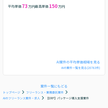
73
150
平均単価
最高単価
万円
万円
AI
案件の平均単価相場を見る
AI
の案件一覧を見る(
20763
件)
案件一覧にもどる
トップページ
フリーランス・業務委託案件
AIのフリーランス案件・求人
【ERP】パッケージ導入支援案件