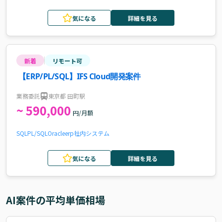
気になる
詳細を見る
新着
リモート可
【ERP/PL/SQL】IFS Cloud開発案件
業務委託
東京都 田町駅
~ 590,000
円/月額
SQL
PL/SQL
Oracle
erp
社内システム
気になる
詳細を見る
AI
案件の平均単価相場