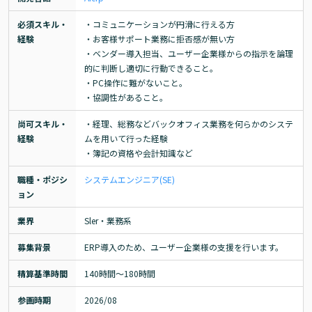
必須スキル・
・コミュニケーションが円滑に行える方

経験
・お客様サポート業務に拒否感が無い方

・ベンダー導入担当、ユーザー企業様からの指示を論理
的に判断し適切に行動できること。

・PC操作に難がないこと。

・協調性があること。
尚可スキル・
・経理、総務などバックオフィス業務を何らかのシステ
経験
ムを用いて行った経験

・簿記の資格や会計知識など
職種・ポジシ
システムエンジニア(SE)
ョン
業界
Sler・業務系
募集背景
ERP導入のため、ユーザー企業様の支援を行います。
精算基準時間
140時間〜180時間
参画時期
2026/08