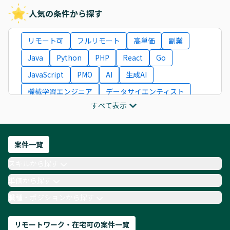
人気の条件から探す
リモート可
フルリモート
高単価
副業
Java
Python
PHP
React
Go
JavaScript
PMO
AI
生成AI
機械学習エンジニア
データサイエンティスト
すべて表示
インフラエンジニア
ITコンサルタント
フロントエンドエンジニア
ネットワークエンジニア
Webディレクター
案件一覧
AIエンジニア
Webデザイナー
スキルから探す
月収100万円 業務委託
COBOL
Ruby
単価から探す
TypeScript
Laravel
AWS
職種・ポジションから探す
リモートワーク・在宅可の案件一覧