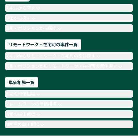
AIエンジニア
Webデザイナー
スキルから探す
月収100万円 業務委託
COBOL
Ruby
単価から探す
TypeScript
Laravel
AWS
職種・ポジションから探す
リモートワーク・在宅可の案件一覧
スキルからリモートワーク・在宅可の案件探す
職種・ポジションからリモートワーク・在宅可の案件探す
単価相場一覧
言語の単価相場
フレームワークの単価相場
職種の単価相場
AI関連の単価相場