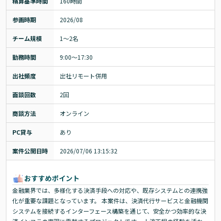
精算基準時間
160時間
参画時期
2026/08
チーム規模
1～2名
勤務時間
9:00～17:30
出社頻度
出社リモート併用
面談回数
2回
商談方法
オンライン
PC貸与
あり
案件公開日時
2026/07/06 13:15:32
おすすめポイント
金融業界では、多様化する決済手段への対応や、既存システムとの連携強
化が重要な課題となっています。 本案件は、決済代行サービスと金融機関
システムを接続するインターフェース構築を通じて、安全かつ効率的な決