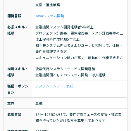
支援・推進業務
開発言語
Java
システム開発
必須スキル・
金融機関システム開発経験者5年以上

経験
プロジェクト計画書、要件定義書、テスト計画書等の上
流工程資料作成経験5年以上

相手先システム担当者およびユーザと相対して、仕様・
要件を整理できる方

コミュニケーション能力が高く、能動的に作業できる方
尚可スキル・
決裁代行システム・サービス開発経験

経験
金融機関側としてのシステム開発・導入経験
職種・ポジシ
システムエンジニア(SE)
ョン
業界
金融
募集背景
8月～10月にかけて、要件定義フェーズの支援・推進業
務を担っていただける方を募集しております。