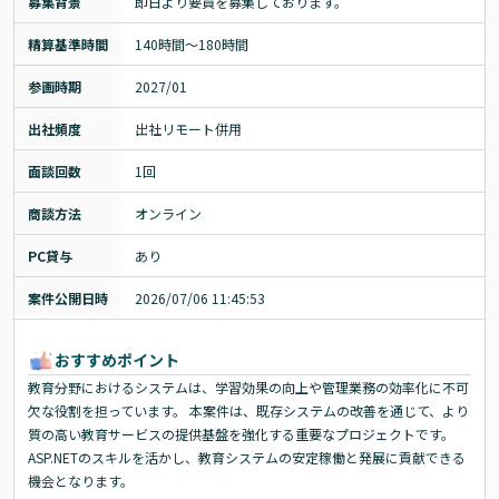
募集背景
即日より要員を募集しております。
精算基準時間
140時間〜180時間
参画時期
2027/01
出社頻度
出社リモート併用
面談回数
1回
商談方法
オンライン
PC貸与
あり
案件公開日時
2026/07/06 11:45:53
おすすめポイント
教育分野におけるシステムは、学習効果の向上や管理業務の効率化に不可
欠な役割を担っています。 本案件は、既存システムの改善を通じて、より
質の高い教育サービスの提供基盤を強化する重要なプロジェクトです。
ASP.NETのスキルを活かし、教育システムの安定稼働と発展に貢献できる
機会となります。