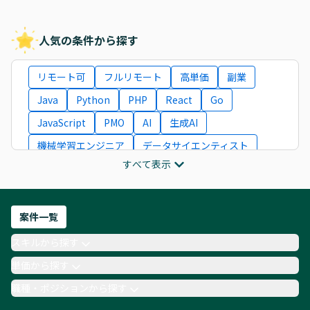
人気の条件から探す
リモート可
フルリモート
高単価
副業
Java
Python
PHP
React
Go
JavaScript
PMO
AI
生成AI
機械学習エンジニア
データサイエンティスト
すべて表示
インフラエンジニア
ITコンサルタント
フロントエンドエンジニア
ネットワークエンジニア
Webディレクター
案件一覧
AIエンジニア
Webデザイナー
スキルから探す
月収100万円 業務委託
COBOL
Ruby
単価から探す
TypeScript
Laravel
AWS
職種・ポジションから探す