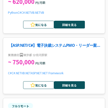
~ 620,000
円/月額
Python
C#
C#.NET
VB.NET
VB
気になる
詳細を見る
【ASP.NET/C#】電子決裁システムPMO・リーダー案
件
業務委託
東京都 分倍河原駅
~ 750,000
円/月額
C#
C#.NET
VB.NET
ASP.NET
.NET Framework
気になる
詳細を見る
フルリモート