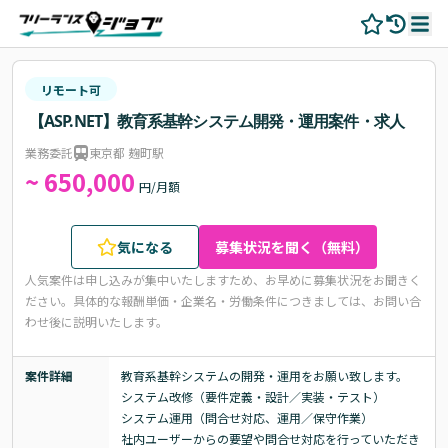
リモート可
【ASP.NET】教育系基幹システム開発・運用案件・求人
業務委託
東京都 麹町駅
~ 650,000
円/月額
気になる
募集状況を聞く（無料）
人気案件は申し込みが集中いたしますため、お早めに募集状況をお聞きく
ださい。
具体的な報酬単価・企業名・労働条件につきましては、お問い合
わせ後に説明いたします。
案件詳細
教育系基幹システムの開発・運用をお願い致します。

システム改修（要件定義・設計／実装・テスト）

システム運用（問合せ対応、運用／保守作業）

社内ユーザーからの要望や問合せ対応を行っていただき