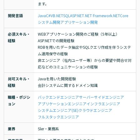
ます。
開発言語
Java
C#
VB.NET
SQL
ASP.NET
.NET Framework
.NETCore
システム開発
アプリケーション開発
必須スキル・
WEBアプリケーション開発のご経験（5年以上）

経験
ASP.NETでの開発経験

RDBを用いたデータ抽出やSQLクエリ作成を伴うシステ
ム運用保守の経験

非エンジニア（社内ユーザー等）からの要望や問合せ対
応などのコミュニケーションの経験
尚可スキル・
Javaを用いた開発経験

経験
会計システムに関するドメイン知識
職種・ポジシ
バックエンドエンジニア
サーバーサイドエンジニア
ョン
アプリケーションエンジニア
インフラエンジニア
システムエンジニア(SE)
クラウドエンジニア
フルスタックエンジニア
業界
Sler・業務系