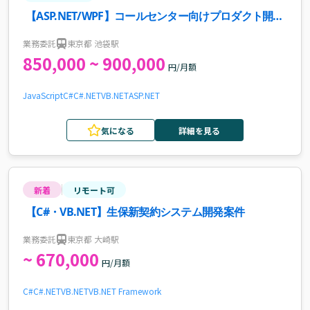
【ASP.NET/WPF】コールセンター向けプロダクト開発
案件・求人
業務委託
東京都 池袋駅
850,000 ~ 900,000
円/月額
JavaScript
C#
C#.NET
VB.NET
ASP.NET
気になる
詳細を見る
新着
リモート可
【C#・VB.NET】生保新契約システム開発案件
業務委託
東京都 大崎駅
~ 670,000
円/月額
C#
C#.NET
VB.NET
VB
.NET Framework