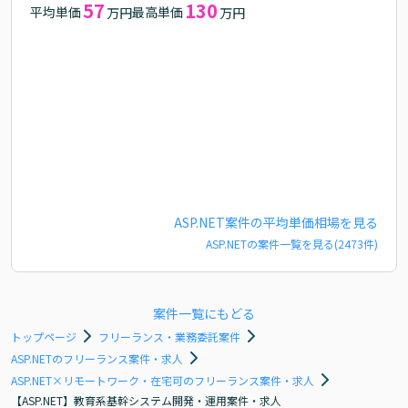
57
130
平均単価
最高単価
万円
万円
ASP.NET
案件の平均単価相場を見る
ASP.NET
の案件一覧を見る(
2473
件)
案件一覧にもどる
トップページ
フリーランス・業務委託案件
ASP.NETのフリーランス案件・求人
ASP.NET×リモートワーク・在宅可のフリーランス案件・求人
【ASP.NET】教育系基幹システム開発・運用案件・求人