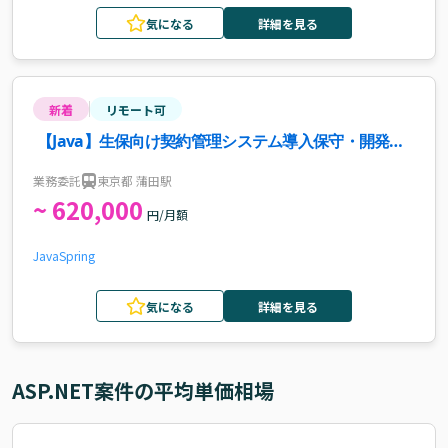
気になる
詳細を見る
新着
リモート可
【Java】生保向け契約管理システム導入保守・開発案
件・求人
業務委託
東京都 蒲田駅
~ 620,000
円/月額
Java
Spring
気になる
詳細を見る
ASP.NET
案件の平均単価相場