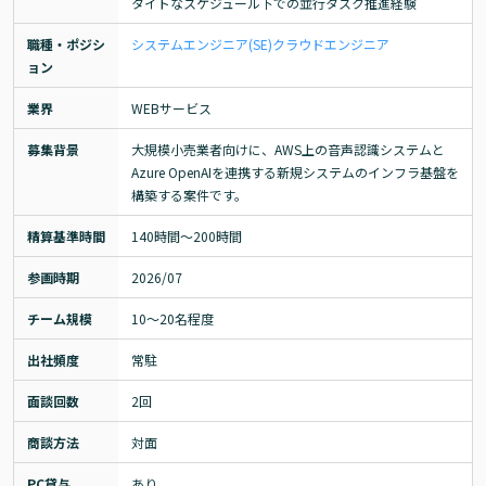
タイトなスケジュール下での並行タスク推進経験
職種・ポジシ
システムエンジニア(SE)
クラウドエンジニア
ョン
業界
WEBサービス
募集背景
大規模小売業者向けに、AWS上の音声認識システムと
Azure OpenAIを連携する新規システムのインフラ基盤を
構築する案件です。
精算基準時間
140時間〜200時間
参画時期
2026/07
チーム規模
10～20名程度
出社頻度
常駐
面談回数
2回
商談方法
対面
PC貸与
あり