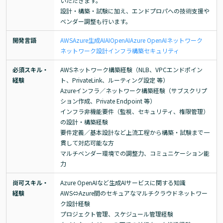
いただきます。

設計・構築・試験に加え、エンドプロパへの技術支援や
ベンダー調整も行います。
開発言語
AWS
Azure
生成AI
AI
OpenAI
Azure OpenAI
ネットワーク
ネットワーク設計
インフラ構築
セキュリティ
必須スキル・
AWSネットワーク構築経験（NLB、VPCエンドポイン
経験
ト、PrivateLink、ルーティング設定 等）

Azureインフラ／ネットワーク構築経験（サブスクリプ
ション作成、Private Endpoint 等）

インフラ非機能要件（監視、セキュリティ、権限管理）
の設計・構築経験

要件定義／基本設計など上流工程から構築・試験まで一
貫して対応可能な方

マルチベンダー環境での調整力、コミュニケーション能
力
尚可スキル・
Azure OpenAIなど生成AIサービスに関する知識

経験
AWS⇔Azure間のセキュアなマルチクラウドネットワー
ク設計経験

プロジェクト管理、スケジュール管理経験
