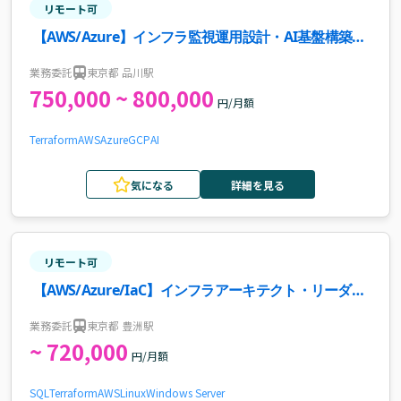
リモート可
【AWS/Azure】インフラ監視運用設計・AI基盤構築案
件・求人
業務委託
東京都 品川駅
750,000 ~ 800,000
円/月額
Terraform
AWS
Azure
GCP
AI
気になる
詳細を見る
リモート可
【AWS/Azure/IaC】インフラアーキテクト・リーダー
案件
業務委託
東京都 豊洲駅
~ 720,000
円/月額
SQL
Terraform
AWS
Linux
Windows Server