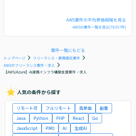
AWS
案件の平均単価相場を見る
AWS
の案件一覧を見る(
76357
件)
案件一覧にもどる
トップページ
フリーランス・業務委託案件
AWSのフリーランス案件・求人
【AWS/Azure】AI連携インフラ構築支援案件・求人
人気の条件から探す
リモート可
フルリモート
高単価
副業
Java
Python
PHP
React
Go
JavaScript
PMO
AI
生成AI