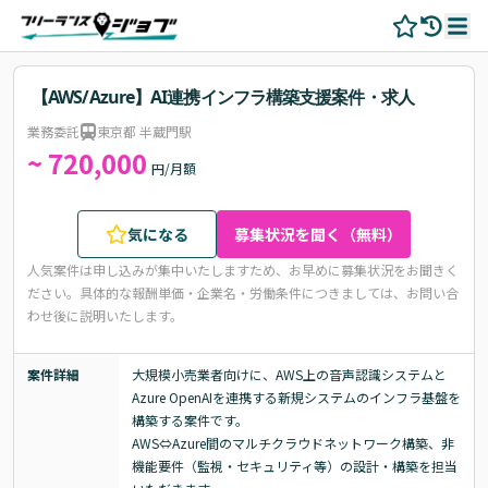
【AWS/Azure】AI連携インフラ構築支援案件・求人
業務委託
東京都 半蔵門駅
~ 720,000
円/月額
気になる
募集状況を聞く（無料）
人気案件は申し込みが集中いたしますため、お早めに募集状況をお聞きく
ださい。
具体的な報酬単価・企業名・労働条件につきましては、お問い合
わせ後に説明いたします。
案件詳細
大規模小売業者向けに、AWS上の音声認識システムと
Azure OpenAIを連携する新規システムのインフラ基盤を
構築する案件です。

AWS⇔Azure間のマルチクラウドネットワーク構築、非
機能要件（監視・セキュリティ等）の設計・構築を担当