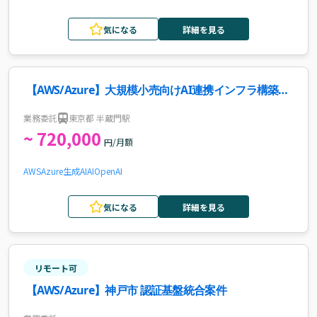
気になる
詳細を見る
【AWS/Azure】大規模小売向けAI連携インフラ構築案
件・求人
業務委託
東京都 半蔵門駅
~ 720,000
円/月額
AWS
Azure
生成AI
AI
OpenAI
気になる
詳細を見る
リモート可
【AWS/Azure】神戸市 認証基盤統合案件