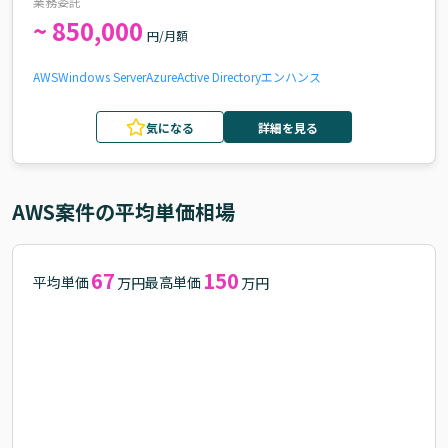
業務委託
~ 850,000
円/月額
AWS
Windows Server
Azure
Active Directory
エンハンス
気になる
詳細を見る
AWS
案件の平均単価相場
67
150
平均単価
最高単価
万円
万円