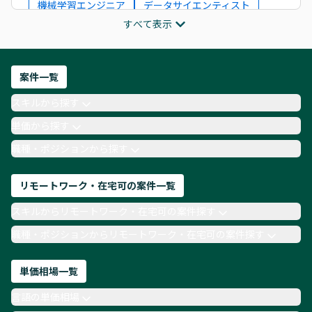
機械学習エンジニア
データサイエンティスト
すべて表示
インフラエンジニア
ITコンサルタント
フロントエンドエンジニア
ネットワークエンジニア
Webディレクター
案件一覧
AIエンジニア
Webデザイナー
スキルから探す
月収100万円 業務委託
COBOL
Ruby
単価から探す
TypeScript
Laravel
AWS
職種・ポジションから探す
リモートワーク・在宅可の案件一覧
スキルからリモートワーク・在宅可の案件探す
職種・ポジションからリモートワーク・在宅可の案件探す
単価相場一覧
言語の単価相場