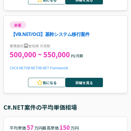
新着
【VB.NET/OCI】基幹システム移行案件
業務委託
愛知県 伏見駅
500,000 ~ 550,000
円/月額
C#
C#.NET
VB.NET
VB
.NET Framework
気になる
詳細を見る
C#.NET
案件の平均単価相場
57
150
平均単価
最高単価
万円
万円