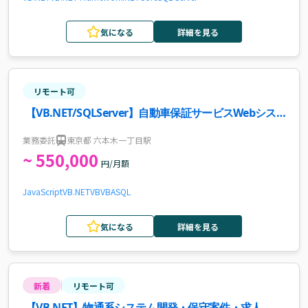
気になる
詳細を見る
リモート可
【VB.NET/SQLServer】自動車保証サービスWebシス
テム開発案件・求人
業務委託
東京都 六本木一丁目駅
~ 550,000
円/月額
JavaScript
VB.NET
VB
VBA
SQL
気になる
詳細を見る
新着
リモート可
【VB.NET】物通系システム開発・保守案件・求人