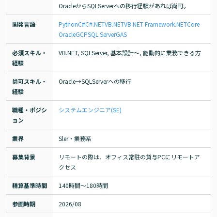
OracleからSQLServerへの移行経験があれば尚可。
開発言語
Python
C#
C#.NET
VB.NET
VB
.NET Framework
.NETCore
Oracle
GCP
SQL Server
GAS
必須スキル・
VB.NET, SQLServer, 基本設計～, 能動的に業務できる方
経験
尚可スキル・
Oracle→SQLServerへの移行
経験
職種・ポジシ
システムエンジニア(SE)
ョン
業界
Sler・業務系
募集背景
リモートの際は、オフィス常駐の貸与PCにリモートア
クセス
精算基準時間
140時間〜180時間
参画時期
2026/08