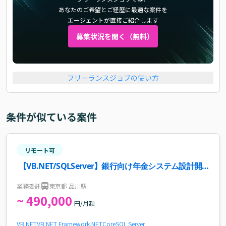
あなたのご希望とご経歴に最適な案件を
エージェントが直接ご紹介します
募集状況を聞く（無料）
フリーランスジョブの使い方
条件が似ている案件
リモート可
【VB.NET/SQLServer】銀行向け年金システム設計開
発支援案件・求人
業務委託
東京都 品川駅
~ 490,000
円/月額
VB.NET
VB
.NET Framework
.NETCore
SQL Server