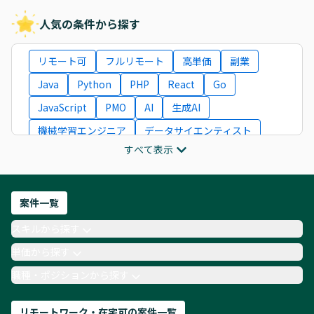
人気の条件から探す
リモート可
フルリモート
高単価
副業
Java
Python
PHP
React
Go
JavaScript
PMO
AI
生成AI
機械学習エンジニア
データサイエンティスト
すべて表示
インフラエンジニア
ITコンサルタント
フロントエンドエンジニア
ネットワークエンジニア
Webディレクター
案件一覧
AIエンジニア
Webデザイナー
スキルから探す
月収100万円 業務委託
COBOL
Ruby
単価から探す
TypeScript
Laravel
AWS
職種・ポジションから探す
リモートワーク・在宅可の案件一覧