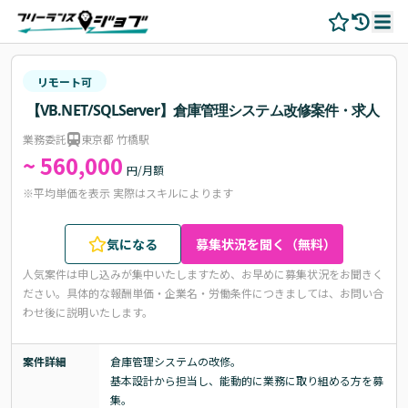
リモート可
【VB.NET/SQLServer】倉庫管理システム改修案件・求人
業務委託
東京都 竹橋駅
~ 560,000
円/月額
※平均単価を表示 実際はスキルによります
気になる
募集状況を聞く（無料）
人気案件は申し込みが集中いたしますため、お早めに募集状況をお聞きく
ださい。
具体的な報酬単価・企業名・労働条件につきましては、お問い合
わせ後に説明いたします。
案件詳細
倉庫管理システムの改修。

基本設計から担当し、能動的に業務に取り組める方を募
集。
