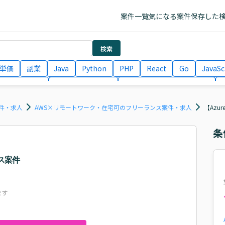
案件一覧
気になる案件
保存した
検索
単価
副業
Java
Python
PHP
React
Go
JavaSc
ラエンジニア
ITコンサルタント
フロントエンドエンジニア
月収100万円 業務委託
COBOL
Ruby
TypeScript
Larav
件・求人
AWS×リモートワーク・在宅可のフリーランス案件・求人
【Azu
条
イス案件
ます