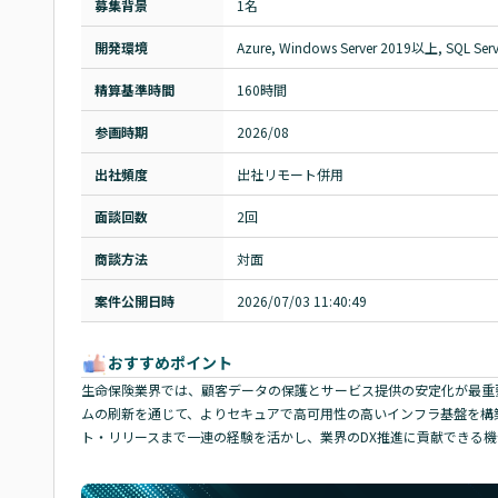
募集背景
1名
開発環境
Azure, Windows Server 2019以上, SQL Ser
精算基準時間
160時間
参画時期
2026/08
出社頻度
出社リモート併用
面談回数
2回
商談方法
対面
案件公開日時
2026/07/03 11:40:49
おすすめポイント
生命保険業界では、顧客データの保護とサービス提供の安定化が最重
ムの刷新を通じて、よりセキュアで高可用性の高いインフラ基盤を構
ト・リリースまで一連の経験を活かし、業界のDX推進に貢献できる機