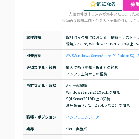
気になる
募
人気案件は申し込みが集中いたしますた
具体的な報酬単価・企業名・労働条件につき
案件詳細
設計済みの環境における、構築・テスト・リ
環境：Azure, Windows Server 2019以上, SQ
開発言語
AWS
Windows Server
Azure
JP1
Zabbix
SQL S
必須スキル・経験
顧客均衡（調整・折衝）の経験

インフラ上流からの経験
尚可スキル・経験
Azureの経験

WindowsServer2019以上の知見

SQLServer2019以上の知見

運用製品（JP1、Zabbixなど）の知見
職種・ポジション
インフラエンジニア
業界
Sler・業務系