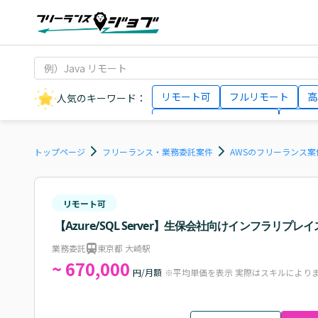
リモート可
フルリモート
高
人気のキーワード：
データサイエンティスト
インフ
AIエンジニア
Webデザイナー
トップページ
フリーランス・業務委託案件
AWSのフリーランス案
リモート可
【Azure/SQL Server】生保会社向けインフラリプレ
業務委託
東京都 大崎駅
~ 670,000
円/月額
※平均単価を表示 実際はスキルにより