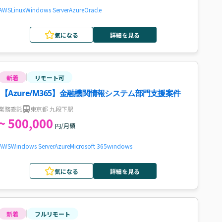
AWS
Linux
Windows Server
Azure
Oracle
気になる
詳細を見る
新着
リモート可
【Azure/M365】金融機関情報システム部門支援案件
業務委託
東京都 九段下駅
~ 500,000
円/月額
AWS
Windows Server
Azure
Microsoft 365
windows
気になる
詳細を見る
新着
フルリモート