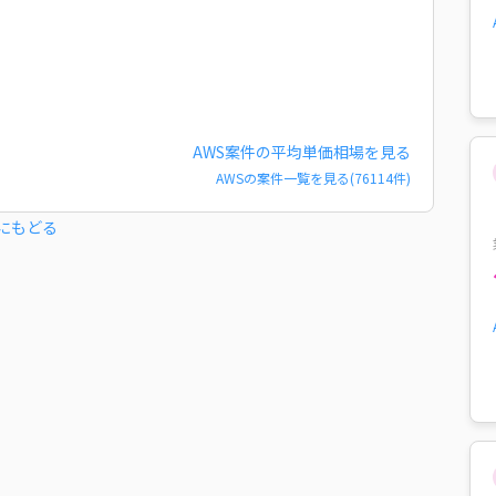
AWS
案件の平均単価相場を見る
AWS
の案件一覧を見る(
76114
件)
にもどる