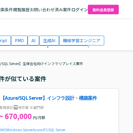
検索条件
閲覧履歴
お問い合わせ済み案件
ログイン
無料会員登録
ript
PMO
AI
生成AI
機械学習エンジニア
ネットワークエンジニア
Webディレクター
el
AWS
re/SQL Server】生保会社向けインフラリプレイス案件
件が似ている案件
【Azure/SQL Server】インフラ設計・構築案件
業務委託
東京都 半蔵門駅
~ 670,000
円/月額
AWS
Windows Server
Azure
JP1
SQL Server