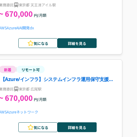
業務委託
東京都 天王洲アイル駅
~ 670,000
円/月額
AWS
Azure
AI
AI開発
dx
気になる
詳細を見る
新着
リモート可
【Azure/インフラ】システムインフラ運用保守支援案
件・求人
業務委託
東京都 広尾駅
~ 670,000
円/月額
AWS
Azure
ネットワーク
気になる
詳細を見る