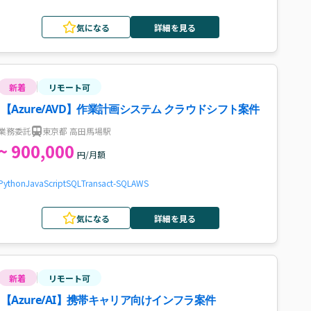
気になる
詳細を見る
新着
リモート可
【Azure/AVD】作業計画システム クラウドシフト案件
業務委託
東京都 高田馬場駅
~ 900,000
円/月額
Python
JavaScript
SQL
Transact-SQL
AWS
気になる
詳細を見る
新着
リモート可
【Azure/AI】携帯キャリア向けインフラ案件