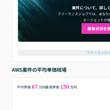
案件について、詳し
フリーランスジョブでは、
あなた
エージェントが
募集状況を
フリーランス
AWS
案件の平均単価相場
67
150
平均単価
最高単価
万円
万円