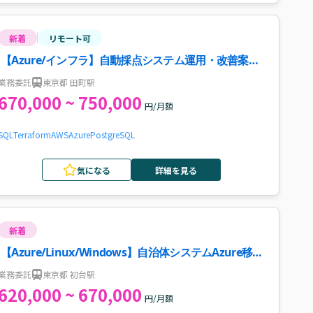
新着
リモート可
【Azure/インフラ】自動採点システム運用・改善案
件・求人
業務委託
東京都 田町駅
670,000 ~ 750,000
円/月額
SQL
Terraform
AWS
Azure
PostgreSQL
気になる
詳細を見る
新着
【Azure/Linux/Windows】自治体システムAzure移行
PJ案件・求人
業務委託
東京都 初台駅
620,000 ~ 670,000
円/月額