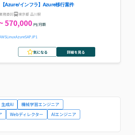
【Azure/インフラ】Azure移行案件
業務委託
東京都 品川駅
~ 570,000
円/月額
AWS
Linux
Azure
SAP
JP1
気になる
詳細を見る
生成AI
機械学習エンジニア
ア
Webディレクター
AIエンジニア