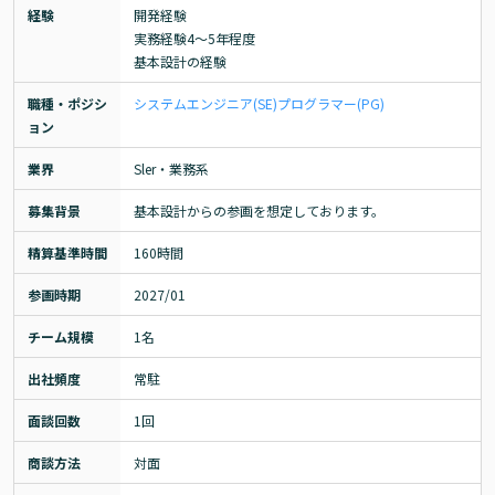
経験
開発経験

実務経験4～5年程度

基本設計の経験
職種・ポジシ
システムエンジニア(SE)
プログラマー(PG)
ョン
業界
Sler・業務系
募集背景
基本設計からの参画を想定しております。
精算基準時間
160時間
参画時期
2027/01
チーム規模
1名
出社頻度
常駐
面談回数
1回
商談方法
対面