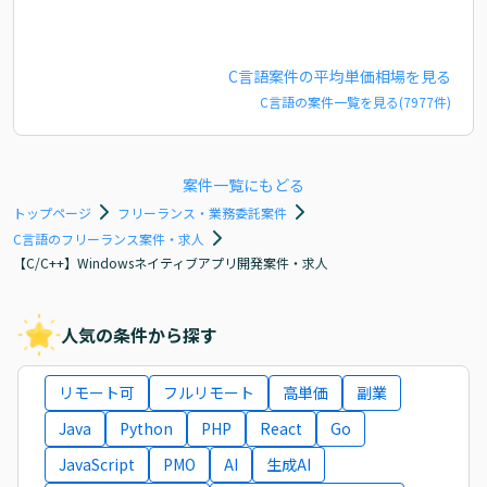
C言語
案件の平均単価相場を見る
C言語
の案件一覧を見る(
7977
件)
案件一覧にもどる
トップページ
フリーランス・業務委託案件
C言語のフリーランス案件・求人
【C/C++】Windowsネイティブアプリ開発案件・求人
人気の条件から探す
リモート可
フルリモート
高単価
副業
Java
Python
PHP
React
Go
JavaScript
PMO
AI
生成AI