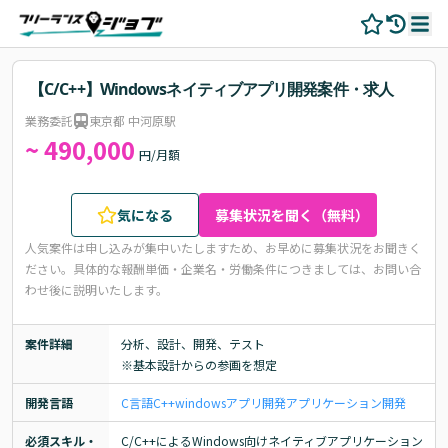
【C/C++】Windowsネイティブアプリ開発案件・求人
業務委託
東京都 中河原駅
~ 490,000
円/月額
気になる
募集状況を聞く（無料）
人気案件は申し込みが集中いたしますため、お早めに募集状況をお聞きく
ださい。
具体的な報酬単価・企業名・労働条件につきましては、お問い合
わせ後に説明いたします。
案件詳細
分析、設計、開発、テスト

※基本設計からの参画を想定
開発言語
C言語
C++
windows
アプリ開発
アプリケーション開発
必須スキル・
C/C++によるWindows向けネイティブアプリケーション