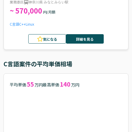
業務委託
神奈川県 みなとみらい駅
~ 570,000
円/月額
C言語
C++
Linux
気になる
詳細を見る
C言語
案件の平均単価相場
55
140
平均単価
最高単価
万円
万円