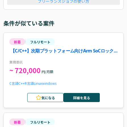
フリーランスジョブの使い方
条件が似ている案件
新着
フルリモート
【C/C++】次期プラットフォーム向けArm SoCロック
ステップ技術検証・移植開発案件・求人
業務委託
~ 720,000
円/月額
C言語
C++
R言語
Linux
windows
気になる
詳細を見る
新着
フルリモート