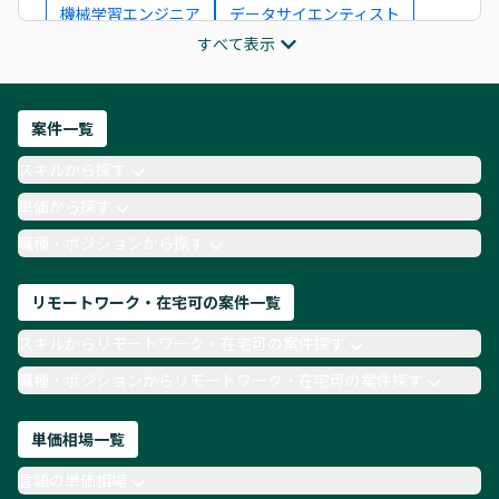
機械学習エンジニア
データサイエンティスト
すべて表示
インフラエンジニア
ITコンサルタント
フロントエンドエンジニア
ネットワークエンジニア
Webディレクター
案件一覧
AIエンジニア
Webデザイナー
スキルから探す
月収100万円 業務委託
COBOL
Ruby
単価から探す
TypeScript
Laravel
AWS
職種・ポジションから探す
リモートワーク・在宅可の案件一覧
スキルからリモートワーク・在宅可の案件探す
職種・ポジションからリモートワーク・在宅可の案件探す
単価相場一覧
言語の単価相場