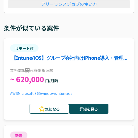
フリーランスジョブの使い方
条件が似ている案件
リモート可
【Intune/iOS】グループ会社向けiPhone導入・管理
案件
業務委託
東京都 根津駅
~ 620,000
円/月額
AWS
Microsoft 365
windows
Intune
ios
気になる
詳細を見る
新着