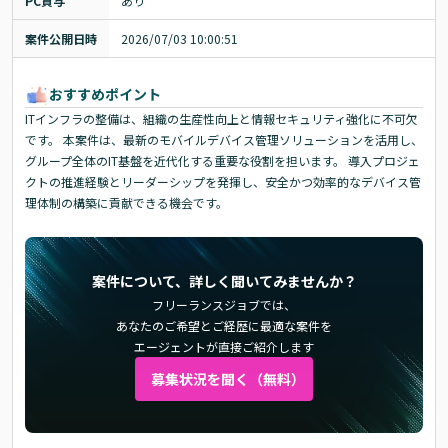
PC貸与
あり
案件公開日時
2026/07/03 10:00:51
おすすめポイント
ITインフラの整備は、組織の生産性向上と情報セキュリティ強化に不可欠
です。 本案件は、最新のモバイルデバイス管理ソリューションを活用し、
グループ全体のIT基盤を近代化する重要な役割を担います。 導入プロジェ
クトの推進経験とリーダーシップを発揮し、安全かつ効率的なデバイス管
理体制の構築に貢献できる機会です。
案件について、詳しく聞いてみませんか？
フリーランスジョブでは、
あなたのご希望とご経歴に最適な案件を
エージェントが直接ご紹介します
募集状況を聞く（無料）