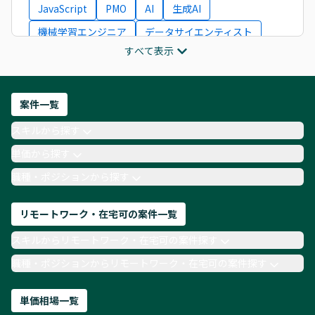
JavaScript
PMO
AI
生成AI
機械学習エンジニア
データサイエンティスト
すべて表示
インフラエンジニア
ITコンサルタント
フロントエンドエンジニア
ネットワークエンジニア
Webディレクター
案件一覧
AIエンジニア
Webデザイナー
スキルから探す
月収100万円 業務委託
COBOL
Ruby
単価から探す
TypeScript
Laravel
AWS
職種・ポジションから探す
リモートワーク・在宅可の案件一覧
スキルからリモートワーク・在宅可の案件探す
職種・ポジションからリモートワーク・在宅可の案件探す
単価相場一覧