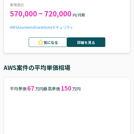
業務委託
570,000 ~ 720,000
円/月額
AWS
Azure
windows
Intune
セキュリティ
気になる
詳細を見る
AWS
案件の平均単価相場
67
150
平均単価
最高単価
万円
万円