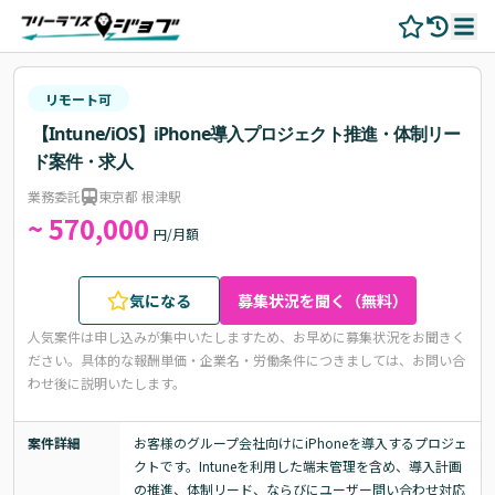
リモート可
【Intune/iOS】iPhone導入プロジェクト推進・体制リー
ド案件・求人
業務委託
東京都 根津駅
~ 570,000
円/月額
気になる
募集状況を聞く（無料）
人気案件は申し込みが集中いたしますため、お早めに募集状況をお聞きく
ださい。
具体的な報酬単価・企業名・労働条件につきましては、お問い合
わせ後に説明いたします。
案件詳細
お客様のグループ会社向けにiPhoneを導入するプロジェ
クトです。Intuneを利用した端末管理を含め、導入計画
の推進、体制リード、ならびにユーザー問い合わせ対応