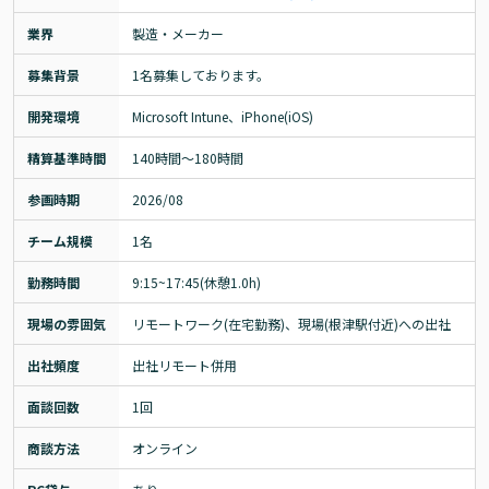
業界
製造・メーカー
募集背景
1名募集しております。
開発環境
Microsoft Intune、iPhone(iOS)
精算基準時間
140時間〜180時間
参画時期
2026/08
チーム規模
1名
勤務時間
9:15~17:45(休憩1.0h)
現場の雰囲気
リモートワーク(在宅勤務)、現場(根津駅付近)への出社
出社頻度
出社リモート併用
面談回数
1回
商談方法
オンライン