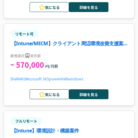
気になる
詳細を見る
リモート可
【Intune/MECM】クライアント周辺環境改善支援案
件
業務委託
東京都
~ 570,000
円/月額
Shell
AWS
Microsoft 365
powershell
windows
気になる
詳細を見る
フルリモート
【Intune】環境設計・構築案件