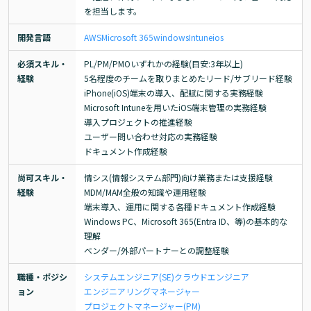
を担当します。
開発言語
AWS
Microsoft 365
windows
Intune
ios
必須スキル・
PL/PM/PMOいずれかの経験(目安:3年以上)

経験
5名程度のチームを取りまとめたリード/サブリード経験

iPhone(iOS)端末の導入、配賦に関する実務経験

Microsoft Intuneを用いたiOS端末管理の実務経験

導入プロジェクトの推進経験

ユーザー問い合わせ対応の実務経験

ドキュメント作成経験
尚可スキル・
情シス(情報システム部門)向け業務または支援経験

経験
MDM/MAM全般の知識や運用経験

端末導入、運用に関する各種ドキュメント作成経験

Windows PC、Microsoft 365(Entra ID、等)の基本的な
理解

ベンダー/外部パートナーとの調整経験
職種・ポジシ
システムエンジニア(SE)
クラウドエンジニア
ョン
エンジニアリングマネージャー
プロジェクトマネージャー(PM)