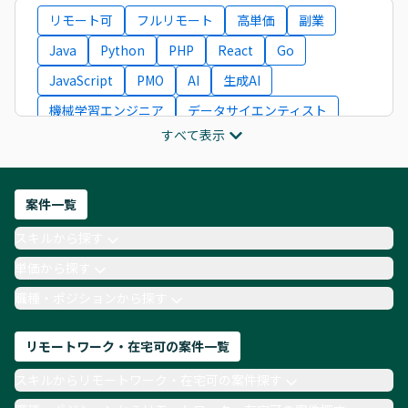
リモート可
フルリモート
高単価
副業
Java
Python
PHP
React
Go
JavaScript
PMO
AI
生成AI
機械学習エンジニア
データサイエンティスト
すべて表示
インフラエンジニア
ITコンサルタント
フロントエンドエンジニア
ネットワークエンジニア
Webディレクター
案件一覧
AIエンジニア
Webデザイナー
スキルから探す
月収100万円 業務委託
COBOL
Ruby
単価から探す
TypeScript
Laravel
AWS
職種・ポジションから探す
リモートワーク・在宅可の案件一覧
スキルからリモートワーク・在宅可の案件探す