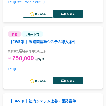
C#
SQL
AWS
Oracle
PostgreSQL
気になる
詳細を見る
新着
リモート可
【C#/SQL】製造業基幹システム導入案件
業務委託
東京都 中野坂上駅
~ 750,000
円/月額
C#
SQL
気になる
詳細を見る
【C#/SQL】社内システム改善・開発案件