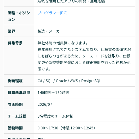
AWSを使用したアプリの開発・運用経験
職種・ポジシ
プログラマー(PG)
ョン
業界
製造・メーカー
募集背景
弊社体制の増員枠になります。

長年運用されてきたシステムであり、仕様書の整備状況
にもばらつきがあるため、ソースコードを読取り、仕様
変更や新規機能開発における詳細設計を行った経験が必
須です。
開発環境
C# / SQL / Oracle / AWS / PostgreSQL
精算基準時間
140時間〜190時間
参画時期
2026/07
チーム規模
3名程度のチーム体制
勤務時間
9:00～17:30（休憩 12:00～12:45）