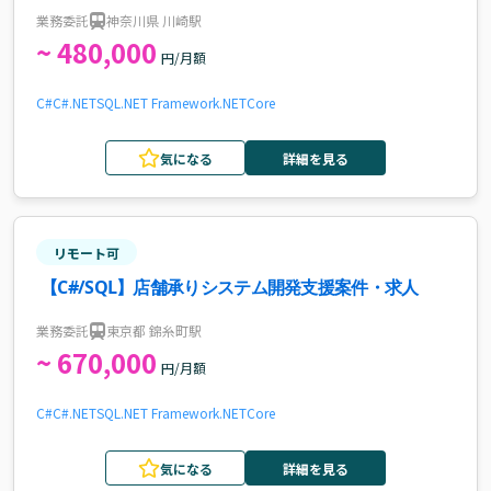
業務委託
神奈川県 川崎駅
~ 480,000
円/月額
C#
C#.NET
SQL
.NET Framework
.NETCore
気になる
詳細を見る
リモート可
【C#/SQL】店舗承りシステム開発支援案件・求人
業務委託
東京都 錦糸町駅
~ 670,000
円/月額
C#
C#.NET
SQL
.NET Framework
.NETCore
気になる
詳細を見る