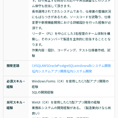
す。日々発生する問合せ対応や不具合調査などのシステ
ム保守も担当して頂きます。

長年運用されてきたシステムであり、仕様書の整備状況
にもばらつきがあるため、ソースコードを読取り、仕様
変更や新規機能開発における詳細設計を行った経験が必
須です。

リーダー（PL）を中心とした3名程度のチーム体制を構
築し、そのメンバーで製造を主体的に担当することとな
ります。

作業内容：設計、コーディング、テスト仕様書作成、試
験
開発言語
C#
SQL
AWS
Oracle
PostgreSQL
windows
db
システム開発
社内システム
アプリ開発
社内システム開発
必須スキル・
Windows Forms（C#）を使用したC/S型アプリ開発の
経験
経験

SQLの開発経験
尚可スキル・
WinUI（C#）を使用したC/S型アプリ開発の経験

経験
業務系システムの開発経験がある。（製造業向けなら尚
良い）
