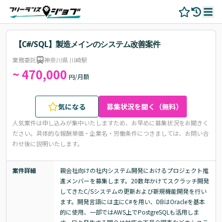
【C#/SQL】製造メインのシステム改善案件
業務委託
神奈川県 川崎駅
~ 470,000
円/月額
気になる
募集状況を聞く（無料）
人気案件は申し込みが集中いたしますため、お早めに募集状況をお聞きく
ださい。
具体的な報酬単価・企業名・労働条件につきましては、お問い合
わせ後に説明いたします。
案件詳細
親会社向けの社内システム開発におけるプロジェクト推
進メンバーを募集します。20数年かけてスクラッチ開発
してきたC/Sシステムの更新および新規機能開発を行い
ます。開発言語には主にC#を用い、DBはOracleを基本
的に使用、一部ではAWS上でPostgreSQLも活用しま