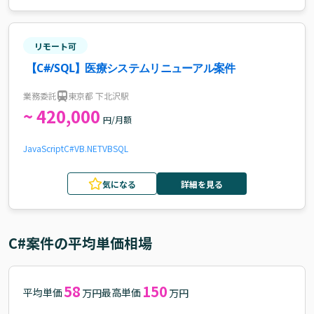
リモート可
【C#/SQL】医療システムリニューアル案件
業務委託
東京都 下北沢駅
~ 420,000
円/月額
JavaScript
C#
VB.NET
VB
SQL
気になる
詳細を見る
C#
案件の平均単価相場
58
150
平均単価
最高単価
万円
万円