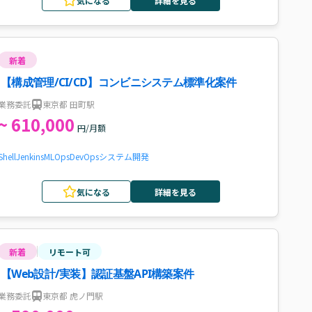
気になる
詳細を見る
新着
【構成管理/CI/CD】コンビニシステム標準化案件
業務委託
東京都 田町駅
~ 610,000
円/月額
Shell
Jenkins
MLOps
DevOps
システム開発
気になる
詳細を見る
新着
リモート可
【Web設計/実装】認証基盤API構築案件
業務委託
東京都 虎ノ門駅