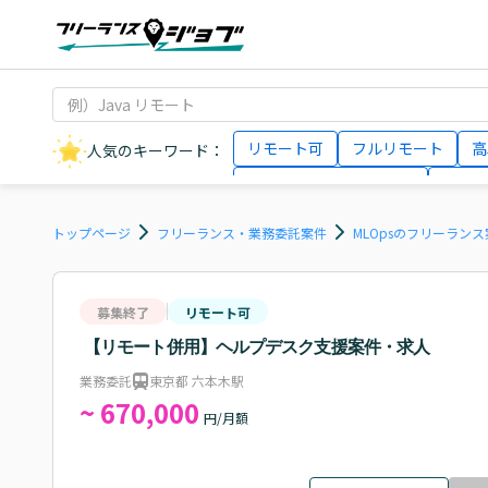
リモート可
フルリモート
高
人気のキーワード：
データサイエンティスト
インフ
AIエンジニア
Webデザイナー
トップページ
フリーランス・業務委託案件
MLOpsのフリーラン
募集終了
リモート可
【リモート併用】ヘルプデスク支援案件・求人
業務委託
東京都 六本木駅
~ 670,000
円/月額