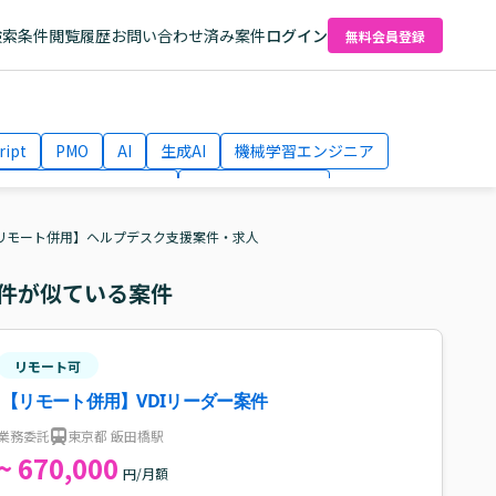
検索条件
閲覧履歴
お問い合わせ済み案件
ログイン
無料会員登録
ript
PMO
AI
生成AI
機械学習エンジニア
ネットワークエンジニア
Webディレクター
el
AWS
リモート併用】ヘルプデスク支援案件・求人
件が似ている案件
リモート可
【リモート併用】VDIリーダー案件
業務委託
東京都 飯田橋駅
~ 670,000
円/月額