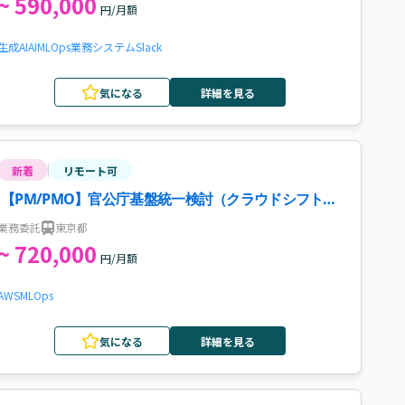
~ 590,000
円/月額
生成AI
AI
MLOps
業務システム
Slack
気になる
詳細を見る
新着
リモート可
【PM/PMO】官公庁基盤統一検討（クラウドシフト）
プロジェクト案件・求人
業務委託
東京都
~ 720,000
円/月額
AWS
MLOps
気になる
詳細を見る