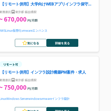
【リモート併用】大学向けWEBアプリインフラ保守運
用案件・求人
業務委託
東京都 飯田橋駅
~ 670,000
円/月額
AWS
Linux
仮想化
vmware
エンハンス
気になる
詳細を見る
リモート可
【リモート併用】インフラ設計構築PM案件・求人
業務委託
東京都 飯田橋駅
~ 750,000
円/月額
Linux
Windows Server
windows
vmware
インフラ設計