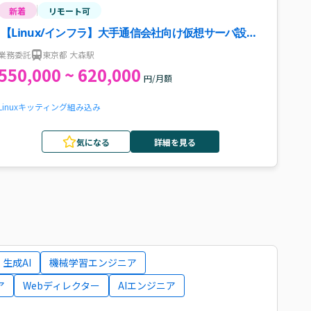
新着
リモート可
【Linux/インフラ】大手通信会社向け仮想サーバ設
計・構築支援案件・求人
業務委託
東京都 大森駅
550,000 ~ 620,000
円/月額
Linux
キッティング
組み込み
気になる
詳細を見る
生成AI
機械学習エンジニア
ア
Webディレクター
AIエンジニア