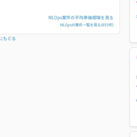
MLOps
案件の平均単価相場を見る
MLOps
の案件一覧を見る(
855
件)
にもどる