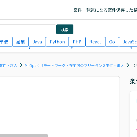
案件一覧
気になる案件
保存した
検索
単価
副業
Java
Python
PHP
React
Go
JavaSc
ラエンジニア
ITコンサルタント
フロントエンドエンジニア
月収100万円 業務委託
COBOL
Ruby
TypeScript
Larav
ス案件・求人
MLOps×リモートワーク・在宅可のフリーランス案件・求人
【
条