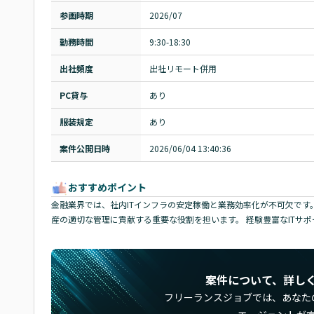
参画時期
2026/07
勤務時間
9:30-18:30
出社頻度
出社リモート併用
PC貸与
あり
服装規定
あり
案件公開日時
2026/06/04 13:40:36
おすすめポイント
金融業界では、社内ITインフラの安定稼働と業務効率化が不可欠です
産の適切な管理に貢献する重要な役割を担います。 経験豊富なITサ
案件について、詳し
フリーランスジョブでは、
あなた