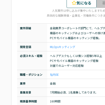
気になる
人気案件は申し込みが集中いたしますた
具体的な報酬単価・企業名・労働条件につき
案件詳細
金融業界コーポレートIT部門にて、ヘルプデ
機器のキッティングおよびユーザへの受け渡
開発言語
MLOps
キッティング
必須スキル・経験
ヘルプデスクもしくは情シス経験5年以上

PCやモバイル機器のキッティング経験

対面でのユーザー対応経験
職種・ポジション
社内SE
業界
金融
募集背景
7月開始必須、1名募集しております。
精算基準時間
160時間