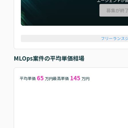
エージェントが
募集が終
フリーランス
MLOps
案件の平均単価相場
65
145
平均単価
最高単価
万円
万円