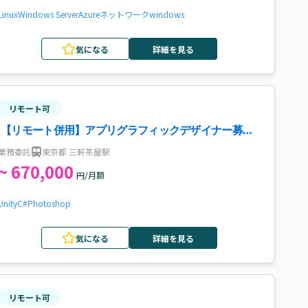
Linux
Windows Server
Azure
ネットワーク
windows
気になる
詳細を見る
リモート可
【リモート併用】アプリグラフィックデザイナー募集
案件・求人
業務委託
東京都 三軒茶屋駅
~ 670,000
円/月額
Unity
C#
Photoshop
気になる
詳細を見る
リモート可