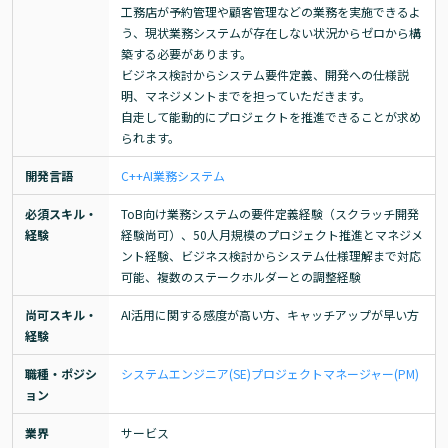
工務店が予約管理や顧客管理などの業務を実施できるよ
う、現状業務システムが存在しない状況からゼロから構
築する必要があります。

ビジネス検討からシステム要件定義、開発への仕様説
明、マネジメントまでを担っていただきます。

自走して能動的にプロジェクトを推進できることが求め
られます。
開発言語
C++
AI
業務システム
必須スキル・
ToB向け業務システムの要件定義経験（スクラッチ開発
経験
経験尚可）、50人月規模のプロジェクト推進とマネジメ
ント経験、ビジネス検討からシステム仕様理解まで対応
可能、複数のステークホルダーとの調整経験
尚可スキル・
AI活用に関する感度が高い方、キャッチアップが早い方
経験
職種・ポジシ
システムエンジニア(SE)
プロジェクトマネージャー(PM)
ョン
業界
サービス