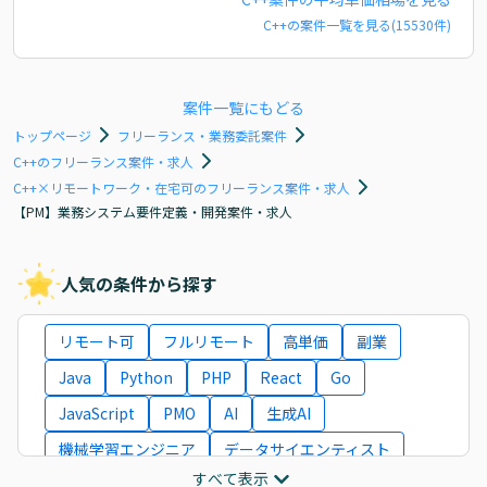
C++
の案件一覧を見る(
15530
件)
案件一覧にもどる
トップページ
フリーランス・業務委託案件
C++のフリーランス案件・求人
C++×リモートワーク・在宅可のフリーランス案件・求人
【PM】業務システム要件定義・開発案件・求人
人気の条件から探す
リモート可
フルリモート
高単価
副業
Java
Python
PHP
React
Go
JavaScript
PMO
AI
生成AI
機械学習エンジニア
データサイエンティスト
すべて表示
インフラエンジニア
ITコンサルタント