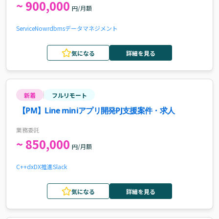
~ 900,000
円/月額
ServiceNow
rdbms
データマネジメント
気になる
詳細を見る
新着
フルリモート
【PM】Line miniアプリ開発PJ支援案件・求人
業務委託
~ 850,000
円/月額
C++
dx
DX推進
Slack
気になる
詳細を見る