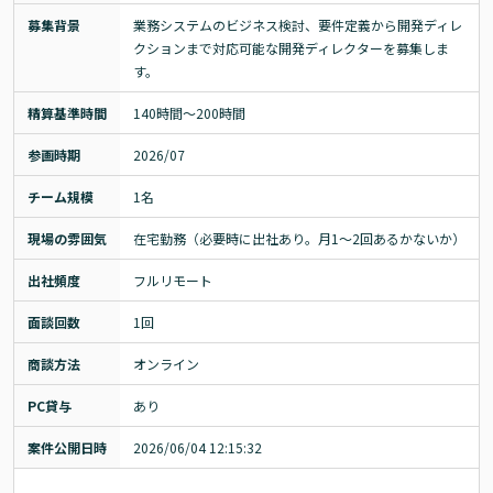
募集背景
業務システムのビジネス検討、要件定義から開発ディレ
クションまで対応可能な開発ディレクターを募集しま
す。
精算基準時間
140時間〜200時間
参画時期
2026/07
チーム規模
1名
現場の雰囲気
在宅勤務（必要時に出社あり。月1～2回あるかないか）
出社頻度
フルリモート
面談回数
1回
商談方法
オンライン
PC貸与
あり
案件公開日時
2026/06/04 12:15:32