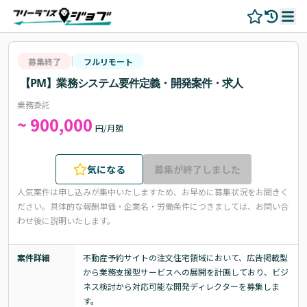
募集終了
フルリモート
【PM】業務システム要件定義・開発案件・求人
業務委託
~ 900,000
円/月額
気になる
募集が終了しました
人気案件は申し込みが集中いたしますため、お早めに募集状況をお聞きく
ださい。
具体的な報酬単価・企業名・労働条件につきましては、お問い合
わせ後に説明いたします。
案件詳細
不動産予約サイトの注文住宅領域において、広告掲載型
から業務支援型サービスへの展開を計画しており、ビジ
ネス検討から対応可能な開発ディレクターを募集しま
す。
