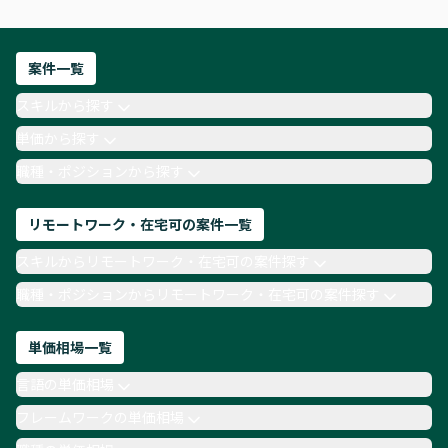
フロントエンドエンジニア
ネットワークエンジニア
Webディレクター
案件一覧
AIエンジニア
Webデザイナー
スキルから探す
月収100万円 業務委託
COBOL
Ruby
単価から探す
TypeScript
Laravel
AWS
職種・ポジションから探す
リモートワーク・在宅可の案件一覧
スキルからリモートワーク・在宅可の案件探す
職種・ポジションからリモートワーク・在宅可の案件探す
単価相場一覧
言語の単価相場
フレームワークの単価相場