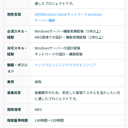
適したプロジェクトです。
開発言語
AWS
Windows Server
ネットワーク
windows
サーバー構築
必須スキル・
Windowsサーバー構築実務経験（5年以上）

経験
AWS環境での設計・構築実務経験（2年以上）
尚可スキル・
Windowsサーバーの設計経験

経験
ネットワークの設計・構築経験
職種・ポジシ
インフラエンジニア
クラウドエンジニア
ョン
業界
保険
募集背景
長期案件のため、安定した環境でスキルを活かしたい方
に適したプロジェクトです。
開発環境
AWS
精算基準時間
140時間〜180時間