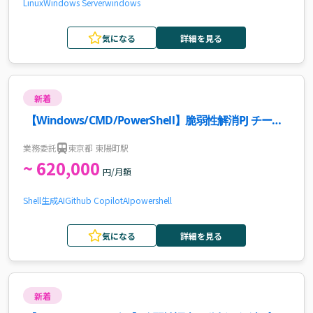
Linux
Windows Server
windows
気になる
詳細を見る
新着
【Windows/CMD/PowerShell】脆弱性解消PJ チーム
リーダー案件・求人
業務委託
東京都 東陽町駅
~ 620,000
円/月額
Shell
生成AI
Github Copilot
AI
powershell
気になる
詳細を見る
新着