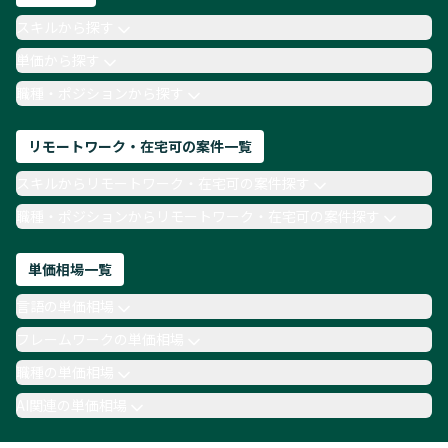
AIエンジニア
Webデザイナー
スキルから探す
月収100万円 業務委託
COBOL
Ruby
単価から探す
TypeScript
Laravel
AWS
職種・ポジションから探す
リモートワーク・在宅可の案件一覧
スキルからリモートワーク・在宅可の案件探す
職種・ポジションからリモートワーク・在宅可の案件探す
単価相場一覧
言語の単価相場
フレームワークの単価相場
職種の単価相場
AI関連の単価相場