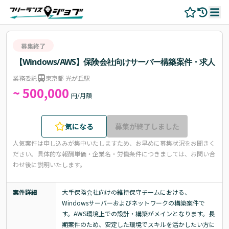
募集終了
【Windows/AWS】保険会社向けサーバー構築案件・求人
業務委託
東京都 光が丘駅
~ 500,000
円/月額
気になる
募集が終了しました
人気案件は申し込みが集中いたしますため、お早めに募集状況をお聞きく
ださい。
具体的な報酬単価・企業名・労働条件につきましては、お問い合
わせ後に説明いたします。
案件詳細
大手保険会社向けの維持保守チームにおける、
Windowsサーバーおよびネットワークの構築案件で
す。AWS環境上での設計・構築がメインとなります。長
期案件のため、安定した環境でスキルを活かしたい方に