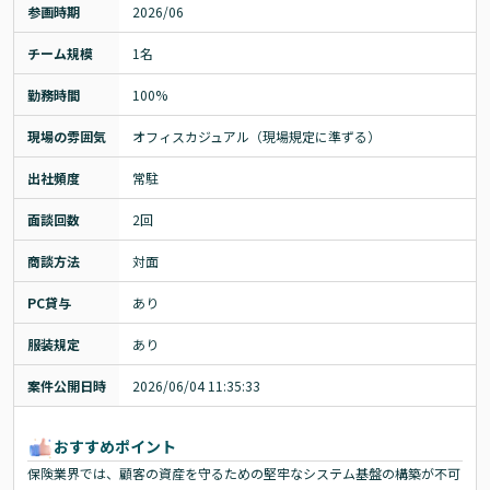
参画時期
2026/06
チーム規模
1名
勤務時間
100%
現場の雰囲気
オフィスカジュアル（現場規定に準ずる）
出社頻度
常駐
面談回数
2回
商談方法
対面
PC貸与
あり
服装規定
あり
案件公開日時
2026/06/04 11:35:33
おすすめポイント
保険業界では、顧客の資産を守るための堅牢なシステム基盤の構築が不可