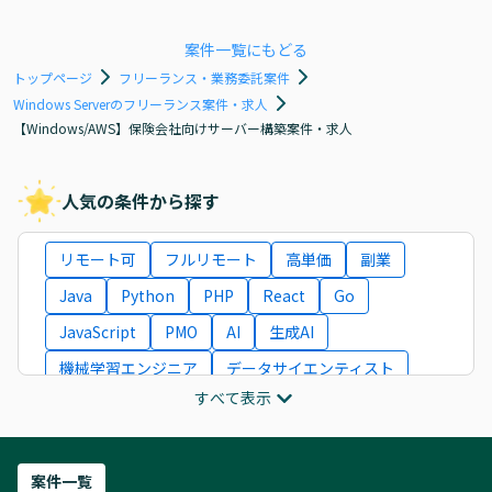
案件一覧にもどる
トップページ
フリーランス・業務委託案件
Windows Serverのフリーランス案件・求人
【Windows/AWS】保険会社向けサーバー構築案件・求人
人気の条件から探す
リモート可
フルリモート
高単価
副業
Java
Python
PHP
React
Go
JavaScript
PMO
AI
生成AI
機械学習エンジニア
データサイエンティスト
すべて表示
インフラエンジニア
ITコンサルタント
フロントエンドエンジニア
ネットワークエンジニア
Webディレクター
案件一覧