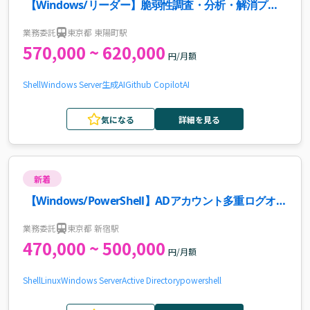
【Windows/リーダー】脆弱性調査・分析・解消プロ
ジェクト案件・求人
業務委託
東京都 東陽町駅
570,000 ~ 620,000
円/月額
Shell
Windows Server
生成AI
Github Copilot
AI
気になる
詳細を見る
新着
【Windows/PowerShell】ADアカウント多重ログオン
制御開発案件・求人
業務委託
東京都 新宿駅
470,000 ~ 500,000
円/月額
Shell
Linux
Windows Server
Active Directory
powershell