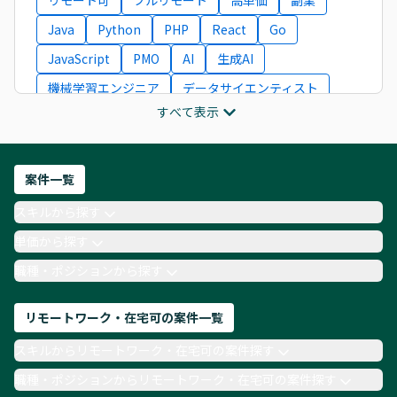
リモート可
フルリモート
高単価
副業
Java
Python
PHP
React
Go
JavaScript
PMO
AI
生成AI
機械学習エンジニア
データサイエンティスト
すべて表示
インフラエンジニア
ITコンサルタント
フロントエンドエンジニア
ネットワークエンジニア
Webディレクター
案件一覧
AIエンジニア
Webデザイナー
スキルから探す
月収100万円 業務委託
COBOL
Ruby
単価から探す
TypeScript
Laravel
AWS
職種・ポジションから探す
リモートワーク・在宅可の案件一覧
スキルからリモートワーク・在宅可の案件探す
職種・ポジションからリモートワーク・在宅可の案件探す