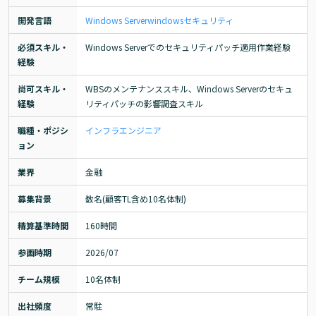
開発言語
Windows Server
windows
セキュリティ
必須スキル・
Windows Serverでのセキュリティパッチ適用作業経験
経験
尚可スキル・
WBSのメンテナンススキル、Windows Serverのセキュ
経験
リティパッチの影響調査スキル
職種・ポジシ
インフラエンジニア
ョン
業界
金融
募集背景
数名(顧客TL含め10名体制)
精算基準時間
160時間
参画時期
2026/07
チーム規模
10名体制
出社頻度
常駐