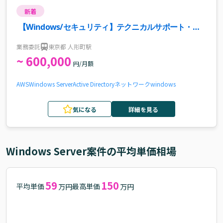
新着
【Windows/セキュリティ】テクニカルサポート・ロ
グ解析案件
業務委託
東京都 人形町駅
~ 600,000
円/月額
AWS
Windows Server
Active Directory
ネットワーク
windows
気になる
詳細を見る
Windows Server
案件の平均単価相場
59
150
平均単価
最高単価
万円
万円