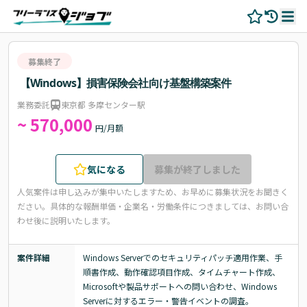
募集終了
【Windows】損害保険会社向け基盤構築案件
業務委託
東京都 多摩センター駅
~ 570,000
円/月額
気になる
募集が終了しました
人気案件は申し込みが集中いたしますため、お早めに募集状況をお聞きく
ださい。
具体的な報酬単価・企業名・労働条件につきましては、お問い合
わせ後に説明いたします。
案件詳細
Windows Serverでのセキュリティパッチ適用作業、手
順書作成、動作確認項目作成、タイムチャート作成、
Microsoftや製品サポートへの問い合わせ、Windows 
Serverに対するエラー・警告イベントの調査。