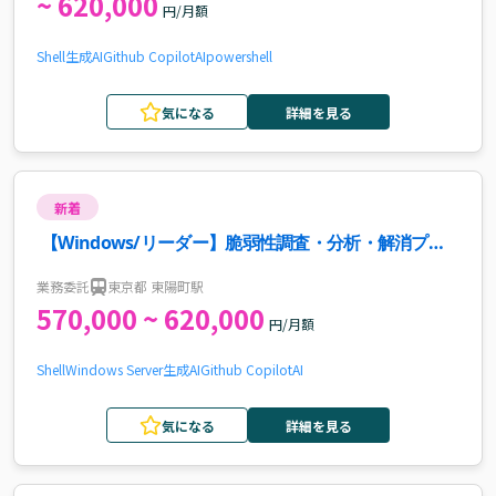
~ 620,000
円/月額
Shell
生成AI
Github Copilot
AI
powershell
気になる
詳細を見る
新着
【Windows/リーダー】脆弱性調査・分析・解消プロ
ジェクト案件・求人
業務委託
東京都 東陽町駅
570,000 ~ 620,000
円/月額
Shell
Windows Server
生成AI
Github Copilot
AI
気になる
詳細を見る