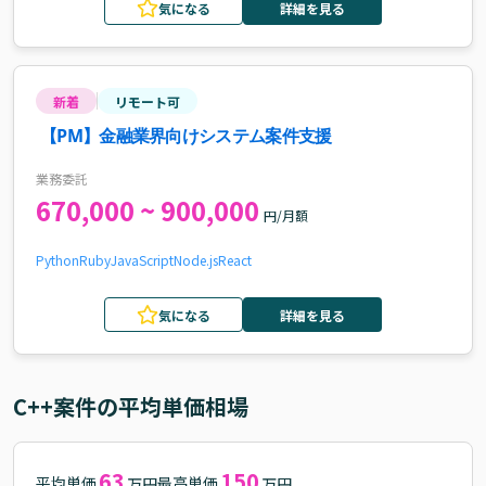
気になる
詳細を見る
新着
リモート可
【PM】金融業界向けシステム案件支援
業務委託
670,000 ~ 900,000
円/月額
Python
Ruby
JavaScript
Node.js
React
気になる
詳細を見る
C++
案件の平均単価相場
63
150
平均単価
最高単価
万円
万円