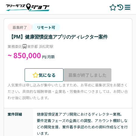
募集終了
リモート可
【PM】健康習慣促進アプリのディレクター案件
業務委託
東京都 浜松町駅
~ 850,000
円/月額
気になる
募集が終了しました
人気案件は申し込みが集中いたしますため、お早めに募集状況をお聞きく
ださい。
具体的な報酬単価・企業名・労働条件につきましては、お問い合
わせ後に説明いたします。
案件詳細
健康習慣促進アプリ開発におけるディレクター業務。

要件定義フェーズの企画との調整、アカウント棚卸しな
どの開発支援、案件着手承認のための資料作成などを行
います。