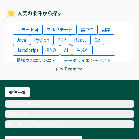
人気の条件から探す
リモート可
フルリモート
高単価
副業
Java
Python
PHP
React
Go
JavaScript
PMO
AI
生成AI
機械学習エンジニア
データサイエンティスト
すべて表示
インフラエンジニア
ITコンサルタント
フロントエンドエンジニア
ネットワークエンジニア
Webディレクター
案件一覧
AIエンジニア
Webデザイナー
スキルから探す
月収100万円 業務委託
COBOL
Ruby
単価から探す
TypeScript
Laravel
AWS
職種・ポジションから探す