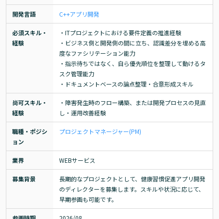
開発言語
C++
アプリ開発
必須スキル・
・ITプロジェクトにおける要件定義の推進経験

経験
・ビジネス側と開発側の間に立ち、認識差分を埋める高
度なファシリテーション能力

・指示待ちではなく、自ら優先順位を整理して動けるタ
スク管理能力

・ドキュメントベースの論点整理・合意形成スキル
尚可スキル・
・障害発生時のフロー構築、または開発プロセスの見直
経験
し・運用改善経験
職種・ポジシ
プロジェクトマネージャー(PM)
ョン
業界
WEBサービス
募集背景
長期的なプロジェクトとして、健康習慣促進アプリ開発
のディレクターを募集します。スキルや状況に応じて、
早期参画も可能です。
参画時期
2026/08