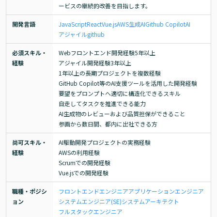
ービスの継続的改善を目指します。
開発言語
JavaScript
React
Vue.js
AWS
生成AI
Github Copilot
AI
アジャイル
github
必須スキル・
Webフロントエンド開発経験5年以上

経験
アジャイル開発経験3年以上

1年以上の長期プロジェクトを複数経験

GitHub Copilot等のAI支援ツールを活用した開発経験

要望をプロンプトへ適切に構造化できるスキル

自走してタスクを推進できる能力

AI生成物のレビューおよび品質担保ができること

参画から数日間、都内に出社できる方
尚可スキル・
AI駆動開発プロジェクトの実務経験

経験
AWSの利用経験

Scrumでの開発経験

Vue.jsでの開発経験
職種・ポジシ
フロントエンドエンジニア
アプリケーションエンジニア
ョン
システムエンジニア(SE)
システムアーキテクト
フルスタックエンジニア