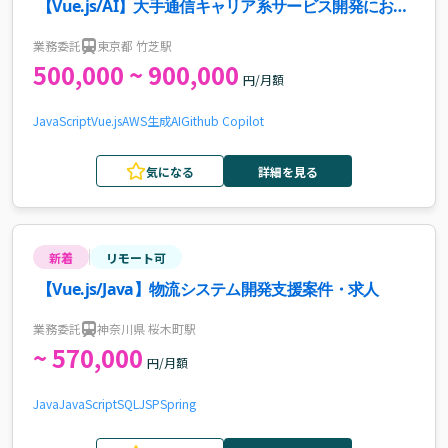
【Vue.js/AI】大手通信キャリア系サービス開発におけ
るフロントエンドエンジニア案件
業務委託
東京都 竹芝駅
500,000 ~ 900,000
円/月額
JavaScript
Vue.js
AWS
生成AI
Github Copilot
気になる
詳細を見る
新着
リモート可
【Vue.js/Java】物流システム開発支援案件・求人
業務委託
神奈川県 桜木町駅
~ 570,000
円/月額
Java
JavaScript
SQL
JSP
Spring