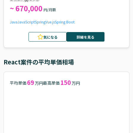
~ 670,000
円/月額
Java
JavaScript
Spring
Vue.js
Spring Boot
気になる
詳細を見る
React
案件の平均単価相場
69
150
平均単価
最高単価
万円
万円