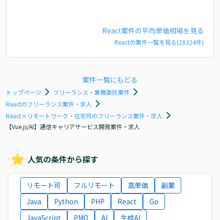
React
案件の平均単価相場を見る
React
の案件一覧を見る(
28324
件)
案件一覧にもどる
トップページ
フリーランス・業務委託案件
Reactのフリーランス案件・求人
React×リモートワーク・在宅可のフリーランス案件・求人
【Vue.js/AI】通信キャリアサービス開発案件・求人
人気の条件から探す
リモート可
フルリモート
高単価
副業
Java
Python
PHP
React
Go
JavaScript
PMO
AI
生成AI