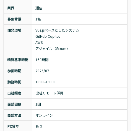
業界
通信
募集背景
1名
開発環境
Vue.jsベースとしたシステム

GitHub Copilot

AWS

アジャイル（Scrum）
精算基準時間
160時間
参画時期
2026/07
勤務時間
10:00-19:00
出社頻度
出社リモート併用
面談回数
1回
商談方法
オンライン
PC貸与
あり