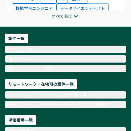
機械学習エンジニア
データサイエンティスト
すべて表示
インフラエンジニア
ITコンサルタント
フロントエンドエンジニア
ネットワークエンジニア
Webディレクター
案件一覧
AIエンジニア
Webデザイナー
スキルから探す
月収100万円 業務委託
COBOL
Ruby
単価から探す
TypeScript
Laravel
AWS
職種・ポジションから探す
リモートワーク・在宅可の案件一覧
スキルからリモートワーク・在宅可の案件探す
職種・ポジションからリモートワーク・在宅可の案件探す
単価相場一覧
言語の単価相場