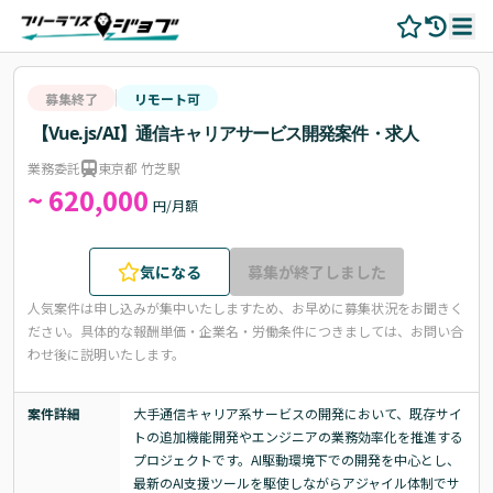
募集終了
リモート可
【Vue.js/AI】通信キャリアサービス開発案件・求人
業務委託
東京都 竹芝駅
~ 620,000
円/月額
気になる
募集が終了しました
人気案件は申し込みが集中いたしますため、お早めに募集状況をお聞きく
ださい。
具体的な報酬単価・企業名・労働条件につきましては、お問い合
わせ後に説明いたします。
案件詳細
大手通信キャリア系サービスの開発において、既存サイ
トの追加機能開発やエンジニアの業務効率化を推進する
プロジェクトです。AI駆動環境下での開発を中心とし、
最新のAI支援ツールを駆使しながらアジャイル体制でサ