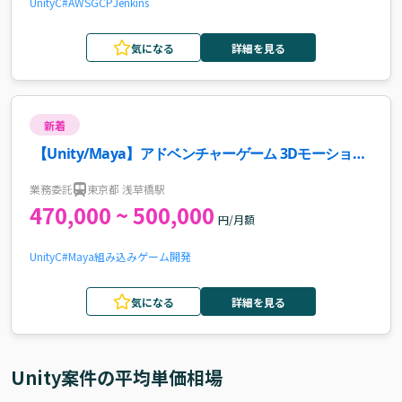
Unity
C#
AWS
GCP
Jenkins
気になる
詳細を見る
新着
【Unity/Maya】アドベンチャーゲーム 3Dモーショ
ン・背景デザイン案件
業務委託
東京都 浅草橋駅
470,000 ~ 500,000
円/月額
Unity
C#
Maya
組み込み
ゲーム開発
気になる
詳細を見る
Unity
案件の平均単価相場