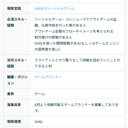
開発言語
Unity
C#
ソーシャルゲーム
必須スキル・
ソーシャルゲーム・コンシューマでアウトゲームの企
経験
画、仕様作成を行った事がある人

アウトゲーム全般のフローやイメージを考えられる

制作進行の経験がある人

Unityを使った開発経験がある(もしくはゲームエンジン
の習熟度が高い)
尚可スキル・
クライアントとやり取りをして詳細を詰めていくことが
経験
できる人材
職種・ポジシ
ゲームプランナー
ョン
業界
ゲーム
募集背景
6月より参画可能なゲームプランナーを募集しておりま
す。
開発環境
Unity