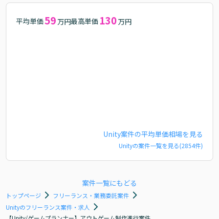
59
130
平均単価
最高単価
万円
万円
Unity
案件の平均単価相場を見る
Unity
の案件一覧を見る(
2854
件)
案件一覧にもどる
トップページ
フリーランス・業務委託案件
Unityのフリーランス案件・求人
【Unity/ゲームプランナー】アウトゲーム制作進行案件