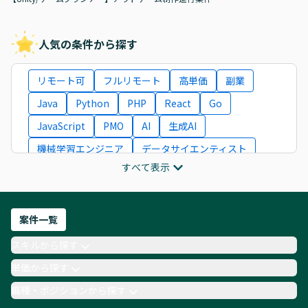
人気の条件から探す
リモート可
フルリモート
高単価
副業
Java
Python
PHP
React
Go
JavaScript
PMO
AI
生成AI
機械学習エンジニア
データサイエンティスト
すべて表示
インフラエンジニア
ITコンサルタント
フロントエンドエンジニア
ネットワークエンジニア
Webディレクター
案件一覧
AIエンジニア
Webデザイナー
スキルから探す
月収100万円 業務委託
COBOL
Ruby
単価から探す
TypeScript
Laravel
AWS
職種・ポジションから探す