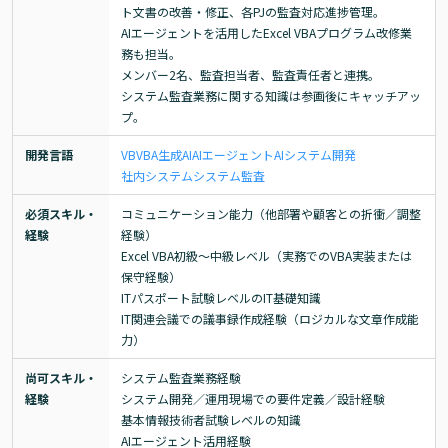
ト文書の改善・修正、各PJの監査対応進捗管理。

AIエージェントを活用したExcel VBAプログラム改修業
務も担当。

メンバー2名、監査担当者、監査責任者と連携。

システム監査業務に関する知識は参画後にキャッチアッ
プ。
開発言語
VB
VBA
生成AI
AIエージェント
AI
システム開発
社内システム
システム監査
必須スキル・
コミュニケーション能力（他部署や顧客との折衝／調整
経験
経験）

Excel VBA初級～中級レベル（実務でのVBA実装または
保守経験）

ITパスポート試験レベルのIT基礎知識

IT関連会議での議事録作成経験（ロジカルな文章作成能
力）
尚可スキル・
システム監査業務経験

経験
システム開発／運用現場での要件定義／設計経験

基本情報技術者試験レベルの知識

AIエージェント活用経験