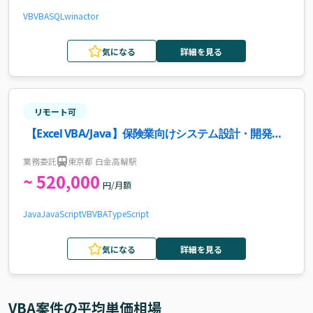
VB
VBA
SQL
winactor
気になる
詳細を見る
リモート可
【Excel VBA/Java】保険業向けシステム設計・開発・
テスト案件・求人
業務委託
東京都 白金高輪駅
~ 520,000
円/月額
Java
JavaScript
VB
VBA
TypeScript
気になる
詳細を見る
VBA
案件の平均単価相場