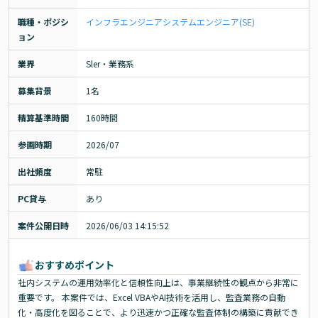
職種・ポジシ
インフラエンジニア
システムエンジニア(SE)
ョン
業界
Sler・業務系
募集背景
1名
精算基準時間
160時間
参画時期
2026/07
出社頻度
常駐
PC貸与
あり
案件公開日時
2026/06/03 14:15:52
おすすめポイント
社内システムの運用効率化と信頼性向上は、事業継続性の観点から非常に
重要です。 本案件では、Excel VBAやAI技術を活用し、監査業務の自動
化・高度化を図ることで、より迅速かつ正確な監査体制の構築に貢献でき