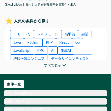
【Excel VBA/AI】社内システム監査業務支援案件・求人
人気の条件から探す
リモート可
フルリモート
高単価
副業
Java
Python
PHP
React
Go
JavaScript
PMO
AI
生成AI
機械学習エンジニア
データサイエンティスト
すべて表示
インフラエンジニア
ITコンサルタント
フロントエンドエンジニア
ネットワークエンジニア
Webディレクター
案件一覧
AIエンジニア
Webデザイナー
スキルから探す
月収100万円 業務委託
COBOL
Ruby
単価から探す
TypeScript
Laravel
AWS
職種・ポジションから探す