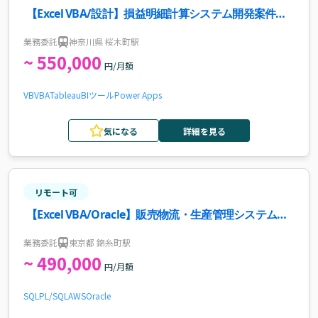
【Excel VBA/設計】損益明細計算システム開発案件・
求人
業務委託
神奈川県 桜木町駅
~ 550,000
円/月額
VB
VBA
Tableau
BIツール
Power Apps
気になる
詳細を見る
リモート可
【Excel VBA/Oracle】販売物流・生産管理システム運
用保守案件・求人
業務委託
東京都 錦糸町駅
~ 490,000
円/月額
SQL
PL/SQL
AWS
Oracle