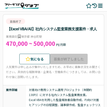
募集終了
【Excel VBA/AI】社内システム監査業務支援案件・求人
業務委託
東京都 神谷町駅
470,000 ~ 500,000
円/月額
気になる
募集が終了しました
人気案件は申し込みが集中いたしますため、お早めに募集状況をお聞きく
ださい。
具体的な報酬単価・企業名・労働条件につきましては、お問い合
わせ後に説明いたします。
案件詳細
対客向け商用システム運用プロジェクト（年間約
130PJ）に対する社内システム監査業務支援。

Excel VBAを利用した監査報告書自動作成、PJ向け対面
ヒアリングの日程調整、議事録作成、監査チェックリス