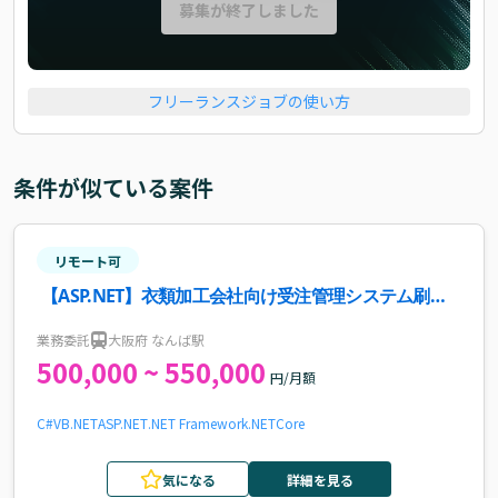
募集が終了しました
フリーランスジョブの使い方
条件が似ている案件
リモート可
【ASP.NET】衣類加工会社向け受注管理システム刷新
プロジェクト案件・求人
業務委託
大阪府 なんば駅
500,000 ~ 550,000
円/月額
C#
VB.NET
ASP.NET
.NET Framework
.NETCore
気になる
詳細を見る