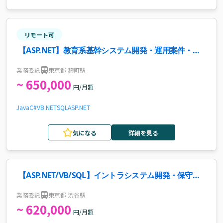
リモート可
【ASP.NET】教育系基幹システム開発・運用案件・求
人
業務委託
東京都 麹町駅
~ 650,000
円/月額
Java
C#
VB.NET
SQL
ASP.NET
気になる
詳細を見る
【ASP.NET/VB/SQL】イントラシステム開発・保守案
件・求人
業務委託
東京都 渋谷駅
~ 620,000
円/月額