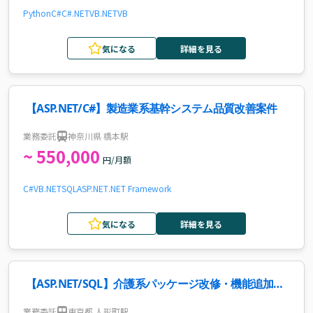
Python
C#
C#.NET
VB.NET
VB
気になる
詳細を見る
【ASP.NET/C#】製造業系基幹システム品質改善案件
業務委託
神奈川県 橋本駅
~ 550,000
円/月額
C#
VB.NET
SQL
ASP.NET
.NET Framework
気になる
詳細を見る
【ASP.NET/SQL】介護系パッケージ改修・機能追加開
発案件・求人
業務委託
東京都 人形町駅