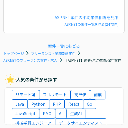
ASP.NET
案件の平均単価相場を見る
ASP.NET
の案件一覧を見る(
2473
件)
案件一覧にもどる
トップページ
フリーランス・業務委託案件
ASP.NETのフリーランス案件・求人
【ASP.NET】調査/バグ改修/保守案件
人気の条件から探す
リモート可
フルリモート
高単価
副業
Java
Python
PHP
React
Go
JavaScript
PMO
AI
生成AI
機械学習エンジニア
データサイエンティスト