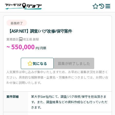
募集終了
【ASP.NET】調査/バグ改修/保守案件
業務委託
埼玉県 蕨駅
~ 550,000
円/月額
気になる
募集が終了しました
人気案件は申し込みが集中いたしますため、お早めに募集状況をお聞きく
ださい。
具体的な報酬単価・企業名・労働条件につきましては、お問い合
わせ後に説明いたします。
案件詳細
某大手Sier社内にて、調査/バグ改修/保守を担当頂きま
す。また、調査結果などの資料作成なども行っていただ
きます。