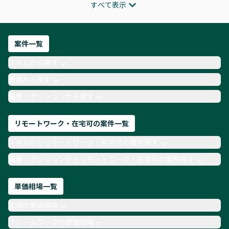
すべて表示
インフラエンジニア
ITコンサルタント
フロントエンドエンジニア
ネットワークエンジニア
Webディレクター
案件一覧
AIエンジニア
Webデザイナー
スキルから探す
月収100万円 業務委託
COBOL
Ruby
単価から探す
TypeScript
Laravel
AWS
職種・ポジションから探す
リモートワーク・在宅可の案件一覧
スキルからリモートワーク・在宅可の案件探す
職種・ポジションからリモートワーク・在宅可の案件探す
単価相場一覧
言語の単価相場
フレームワークの単価相場