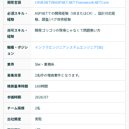
開発言語
C#
VB.NET
VB
ASP.NET
.NET Framework
.NETCore
必須スキル・
ASP.NETでの開発経験（VBまたはC#）、設計対応経
経験
験、調査/バグ改修経験
尚可スキル・
開発ゴリゴリの現場じゃなくて問題無い方
経験
職種・ポジシ
インフラエンジニア
システムエンジニア(SE)
ョン
業界
Sler・業務系
募集背景
2名枠の増員案件となります。
精算基準時間
160時間
参画時期
2026/07
チーム規模
2名
出社頻度
常駐