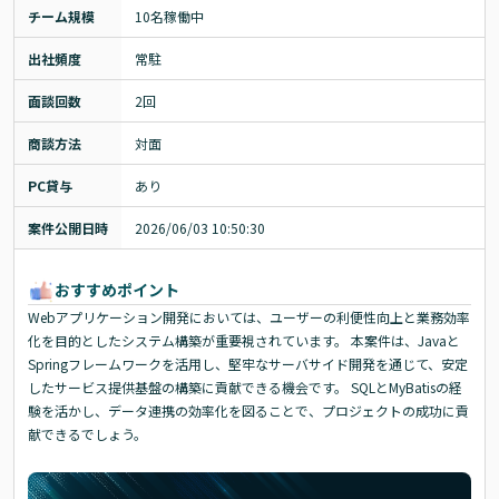
チーム規模
10名稼働中
出社頻度
常駐
面談回数
2回
商談方法
対面
PC貸与
あり
案件公開日時
2026/06/03 10:50:30
おすすめポイント
Webアプリケーション開発においては、ユーザーの利便性向上と業務効率
化を目的としたシステム構築が重要視されています。 本案件は、Javaと
Springフレームワークを活用し、堅牢なサーバサイド開発を通じて、安定
したサービス提供基盤の構築に貢献できる機会です。 SQLとMyBatisの経
験を活かし、データ連携の効率化を図ることで、プロジェクトの成功に貢
献できるでしょう。