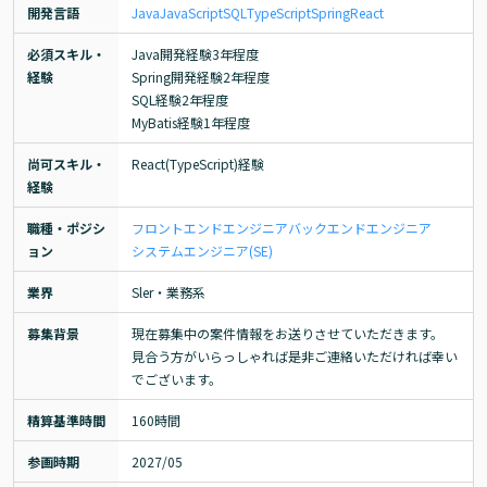
開発言語
Java
JavaScript
SQL
TypeScript
Spring
React
必須スキル・
Java開発経験3年程度

経験
Spring開発経験2年程度

SQL経験2年程度

MyBatis経験1年程度
尚可スキル・
React(TypeScript)経験
経験
職種・ポジシ
フロントエンドエンジニア
バックエンドエンジニア
ョン
システムエンジニア(SE)
業界
Sler・業務系
募集背景
現在募集中の案件情報をお送りさせていただきます。

見合う方がいらっしゃれば是非ご連絡いただければ幸い
でございます。
精算基準時間
160時間
参画時期
2027/05