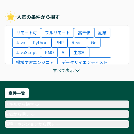
人気の条件から探す
リモート可
フルリモート
高単価
副業
Java
Python
PHP
React
Go
JavaScript
PMO
AI
生成AI
機械学習エンジニア
データサイエンティスト
すべて表示
インフラエンジニア
ITコンサルタント
フロントエンドエンジニア
ネットワークエンジニア
Webディレクター
案件一覧
AIエンジニア
Webデザイナー
スキルから探す
月収100万円 業務委託
COBOL
Ruby
単価から探す
TypeScript
Laravel
AWS
職種・ポジションから探す