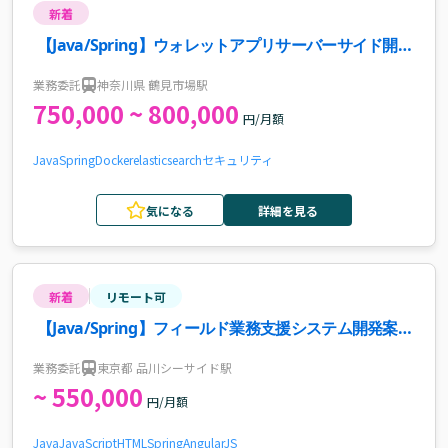
新着
【Java/Spring】ウォレットアプリサーバーサイド開発
案件・求人
業務委託
神奈川県 鶴見市場駅
750,000 ~ 800,000
円/月額
Java
Spring
Docker
elasticsearch
セキュリティ
気になる
詳細を見る
新着
リモート可
【Java/Spring】フィールド業務支援システム開発案
件・求人
業務委託
東京都 品川シーサイド駅
~ 550,000
円/月額
Java
JavaScript
HTML
Spring
AngularJS