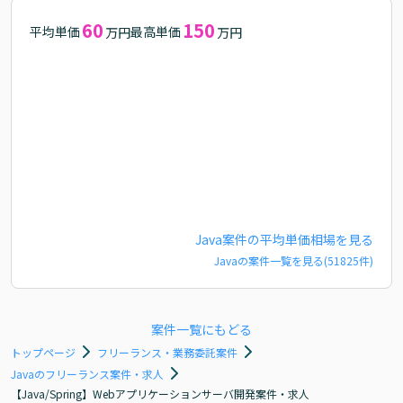
60
150
平均単価
最高単価
万円
万円
Java
案件の平均単価相場を見る
Java
の案件一覧を見る(
51825
件)
案件一覧にもどる
トップページ
フリーランス・業務委託案件
Javaのフリーランス案件・求人
【Java/Spring】Webアプリケーションサーバ開発案件・求人