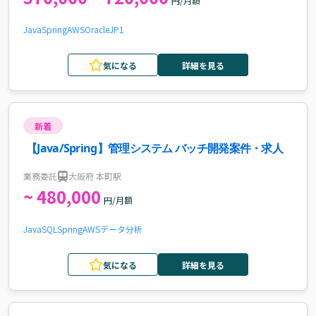
円/月額
Java
Spring
AWS
Oracle
JP1
気になる
詳細を見る
新着
【Java/Spring】管理システム バッチ開発案件・求人
業務委託
大阪府 本町駅
~ 480,000
円/月額
Java
SQL
Spring
AWS
データ分析
気になる
詳細を見る