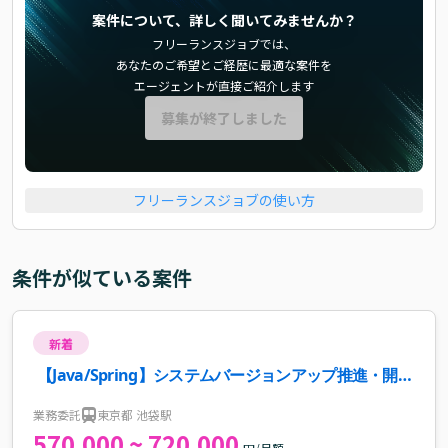
案件について、詳しく聞いてみませんか？
フリーランスジョブでは、
あなたのご希望とご経歴に最適な案件を
エージェントが直接ご紹介します
募集が終了しました
フリーランスジョブの使い方
条件が似ている案件
新着
【Java/Spring】システムバージョンアップ推進・開発
支援案件・求人
業務委託
東京都 池袋駅
570,000 ~ 720,000