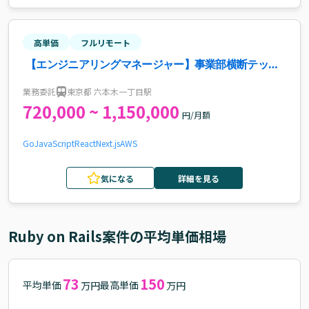
高単価
フルリモート
【エンジニアリングマネージャー】事業部横断テック
リード案件
業務委託
東京都 六本木一丁目駅
720,000 ~ 1,150,000
円/月額
Go
JavaScript
React
Next.js
AWS
気になる
詳細を見る
Ruby on Rails
案件の平均単価相場
73
150
平均単価
最高単価
万円
万円