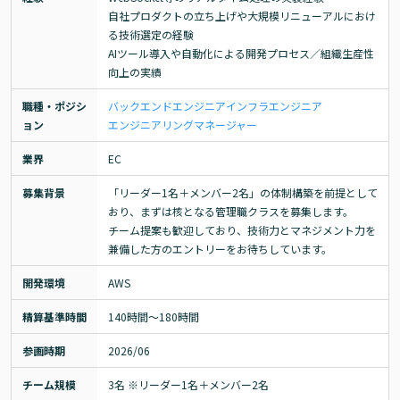
自社プロダクトの立ち上げや大規模リニューアルにおけ
る技術選定の経験

AIツール導入や自動化による開発プロセス／組織生産性
向上の実績
職種・ポジシ
バックエンドエンジニア
インフラエンジニア
ョン
エンジニアリングマネージャー
業界
EC
募集背景
「リーダー1名＋メンバー2名」の体制構築を前提として
おり、まずは核となる管理職クラスを募集します。

チーム提案も歓迎しており、技術力とマネジメント力を
兼備した方のエントリーをお待ちしています。
開発環境
AWS
精算基準時間
140時間〜180時間
参画時期
2026/06
チーム規模
3名 ※リーダー1名＋メンバー2名