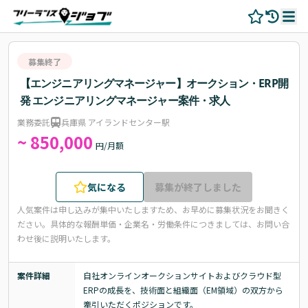
募集終了
【エンジニアリングマネージャー】オークション・ERP開
発 エンジニアリングマネージャー案件・求人
業務委託
兵庫県 アイランドセンター駅
~ 850,000
円/月額
気になる
募集が終了しました
人気案件は申し込みが集中いたしますため、お早めに募集状況をお聞きく
ださい。
具体的な報酬単価・企業名・労働条件につきましては、お問い合
わせ後に説明いたします。
案件詳細
自社オンラインオークションサイトおよびクラウド型
ERPの成長を、技術面と組織面（EM領域）の双方から
牽引いただくポジションです。
