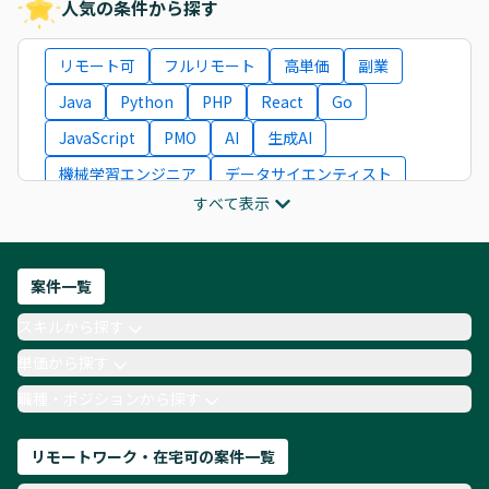
人気の条件から探す
リモート可
フルリモート
高単価
副業
Java
Python
PHP
React
Go
JavaScript
PMO
AI
生成AI
機械学習エンジニア
データサイエンティスト
すべて表示
インフラエンジニア
ITコンサルタント
フロントエンドエンジニア
ネットワークエンジニア
Webディレクター
案件一覧
AIエンジニア
Webデザイナー
スキルから探す
月収100万円 業務委託
COBOL
Ruby
単価から探す
TypeScript
Laravel
AWS
職種・ポジションから探す
リモートワーク・在宅可の案件一覧