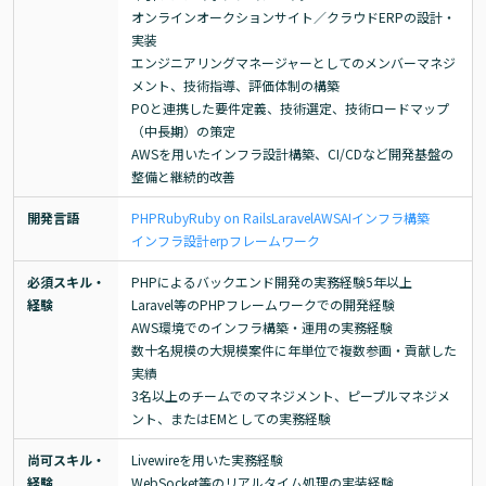
オンラインオークションサイト／クラウドERPの設計・
実装

エンジニアリングマネージャーとしてのメンバーマネジ
メント、技術指導、評価体制の構築

POと連携した要件定義、技術選定、技術ロードマップ
（中長期）の策定

AWSを用いたインフラ設計構築、CI/CDなど開発基盤の
整備と継続的改善
開発言語
PHP
Ruby
Ruby on Rails
Laravel
AWS
AI
インフラ構築
インフラ設計
erp
フレームワーク
必須スキル・
PHPによるバックエンド開発の実務経験5年以上

経験
Laravel等のPHPフレームワークでの開発経験

AWS環境でのインフラ構築・運用の実務経験

数十名規模の大規模案件に年単位で複数参画・貢献した
実績

3名以上のチームでのマネジメント、ピープルマネジメ
ント、またはEMとしての実務経験
尚可スキル・
Livewireを用いた実務経験

経験
WebSocket等のリアルタイム処理の実装経験
