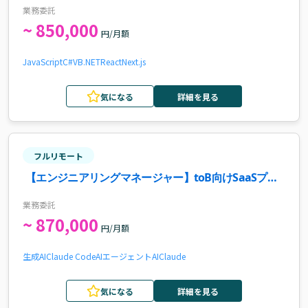
負債解消とAI駆動開発を推進するテックリード案件
業務委託
~ 850,000
円/月額
JavaScript
C#
VB.NET
React
Next.js
気になる
詳細を見る
フルリモート
【エンジニアリングマネージャー】toB向けSaaSプロ
ダクト開発案件
業務委託
~ 870,000
円/月額
生成AI
Claude Code
AIエージェント
AI
Claude
気になる
詳細を見る