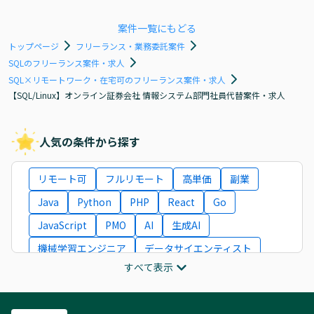
案件一覧にもどる
トップページ
フリーランス・業務委託案件
SQLのフリーランス案件・求人
SQL×リモートワーク・在宅可のフリーランス案件・求人
【SQL/Linux】オンライン証券会社 情報システム部門社員代替案件・求人
人気の条件から探す
リモート可
フルリモート
高単価
副業
Java
Python
PHP
React
Go
JavaScript
PMO
AI
生成AI
機械学習エンジニア
データサイエンティスト
すべて表示
インフラエンジニア
ITコンサルタント
フロントエンドエンジニア