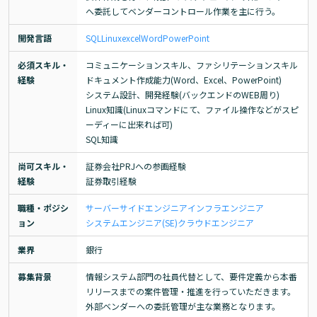
へ委託してベンダーコントロール作業を主に行う。
開発言語
SQL
Linux
excel
Word
PowerPoint
必須スキル・
コミュニケーションスキル、ファシリテーションスキル

経験
ドキュメント作成能力(Word、Excel、PowerPoint)

システム設計、開発経験(バックエンドのWEB周り)

Linux知識(Linuxコマンドにて、ファイル操作などがスピ
ーディーに出来れば可)

SQL知識
尚可スキル・
証券会社PRJへの参画経験

経験
証券取引経験
職種・ポジシ
サーバーサイドエンジニア
インフラエンジニア
ョン
システムエンジニア(SE)
クラウドエンジニア
業界
銀行
募集背景
情報システム部門の社員代替として、要件定義から本番
リリースまでの案件管理・推進を行っていただきます。

外部ベンダーへの委託管理が主な業務となります。