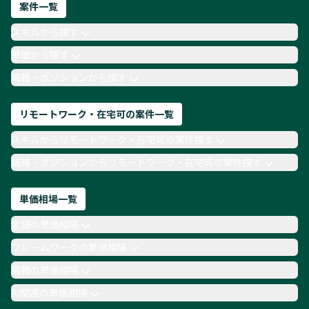
ネットワークエンジニア
Webディレクター
案件一覧
AIエンジニア
Webデザイナー
スキルから探す
月収100万円 業務委託
COBOL
Ruby
単価から探す
TypeScript
Laravel
AWS
職種・ポジションから探す
リモートワーク・在宅可の案件一覧
スキルからリモートワーク・在宅可の案件探す
職種・ポジションからリモートワーク・在宅可の案件探す
単価相場一覧
言語の単価相場
フレームワークの単価相場
職種の単価相場
AI関連の単価相場