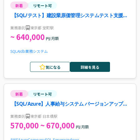
新着
リモート可
【SQL/テスト】建設業原価管理システムテスト支援案
件・求人
業務委託
東京都 宝町駅
~ 640,000
円/月額
SQL
AI
db
業務システム
気になる
詳細を見る
新着
リモート可
【SQL/Azure】人事給与システム バージョンアップ支
援案件・求人
業務委託
東京都 日本橋駅
570,000 ~ 670,000
円/月額
AWS
Azure
Company
SQL Server
windows