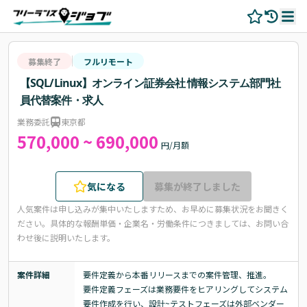
募集終了
フルリモート
【SQL/Linux】オンライン証券会社 情報システム部門社
員代替案件・求人
業務委託
東京都
570,000 ~ 690,000
円/月額
気になる
募集が終了しました
人気案件は申し込みが集中いたしますため、お早めに募集状況をお聞きく
ださい。
具体的な報酬単価・企業名・労働条件につきましては、お問い合
わせ後に説明いたします。
案件詳細
要件定義から本番リリースまでの案件管理、推進。

要件定義フェーズは業務要件をヒアリングしてシステム
要件作成を行い、設計~テストフェーズは外部ベンダー