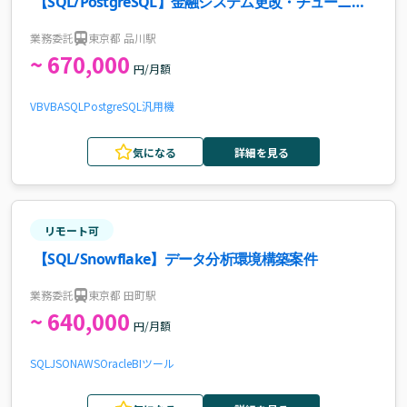
【SQL/PostgreSQL】金融システム更改・チューニン
グ案件・求人
業務委託
東京都 品川駅
~ 670,000
円/月額
VB
VBA
SQL
PostgreSQL
汎用機
気になる
詳細を見る
リモート可
【SQL/Snowflake】データ分析環境構築案件
業務委託
東京都 田町駅
~ 640,000
円/月額
SQL
JSON
AWS
Oracle
BIツール