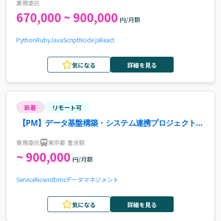
業務委託
670,000 ~ 900,000
円/月額
Python
Ruby
JavaScript
Node.js
React
気になる
詳細を見る
新着
リモート可
【PM】データ基盤構築・システム連携プロジェクト案
件・求人
業務委託
東京都 豊洲駅
~ 900,000
円/月額
ServiceNow
rdbms
データマネジメント
気になる
詳細を見る