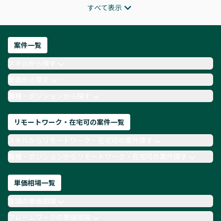
すべて表示
インフラエンジニア
ITコンサルタント
フロントエンドエンジニア
ネットワークエンジニア
Webディレクター
案件一覧
AIエンジニア
Webデザイナー
スキルから探す
月収100万円 業務委託
COBOL
Ruby
単価から探す
TypeScript
Laravel
AWS
職種・ポジションから探す
リモートワーク・在宅可の案件一覧
スキルからリモートワーク・在宅可の案件探す
職種・ポジションからリモートワーク・在宅可の案件探す
単価相場一覧
言語の単価相場
フレームワークの単価相場