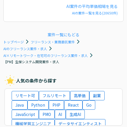
AI
案件の平均単価相場を見る
AI
の案件一覧を見る(
20650
件)
案件一覧にもどる
トップページ
フリーランス・業務委託案件
AIのフリーランス案件・求人
AI×リモートワーク・在宅可のフリーランス案件・求人
【PM】生保システム開発案件・求人
人気の条件から探す
リモート可
フルリモート
高単価
副業
Java
Python
PHP
React
Go
JavaScript
PMO
AI
生成AI
機械学習エンジニア
データサイエンティスト