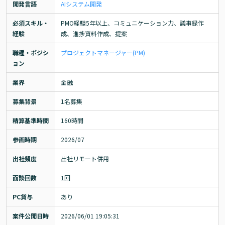
開発言語
AI
システム開発
必須スキル・
PMO経験5年以上、コミュニケーション力、議事録作
経験
成、進捗資料作成、提案
職種・ポジシ
プロジェクトマネージャー(PM)
ョン
業界
金融
募集背景
1名募集
精算基準時間
160時間
参画時期
2026/07
出社頻度
出社リモート併用
面談回数
1回
PC貸与
あり
案件公開日時
2026/06/01 19:05:31