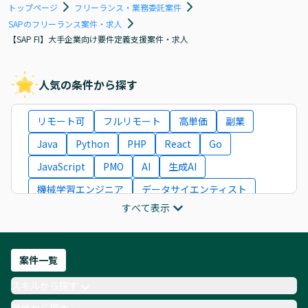
トップページ
フリーランス・業務委託案件
SAPのフリーランス案件・求人
【SAP FI】大手企業向け要件定義支援案件・求人
人気の条件から探す
リモート可
フルリモート
高単価
副業
Java
Python
PHP
React
Go
JavaScript
PMO
AI
生成AI
機械学習エンジニア
データサイエンティスト
すべて表示
インフラエンジニア
ITコンサルタント
フロントエンドエンジニア
ネットワークエンジニア
Webディレクター
案件一覧
AIエンジニア
Webデザイナー
スキルから探す
月収100万円 業務委託
COBOL
Ruby