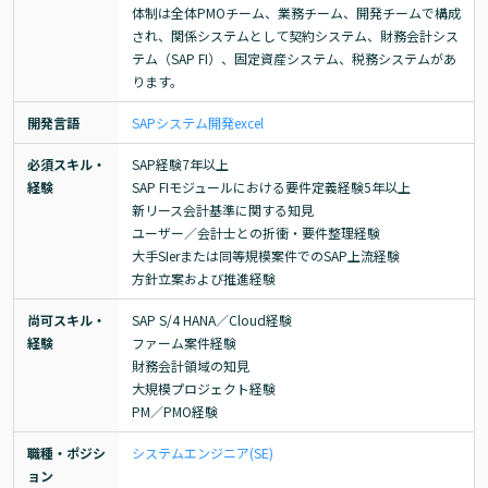
体制は全体PMOチーム、業務チーム、開発チームで構成
され、関係システムとして契約システム、財務会計シス
テム（SAP FI）、固定資産システム、税務システムがあ
ります。
開発言語
SAP
システム開発
excel
必須スキル・
SAP経験7年以上

経験
SAP FIモジュールにおける要件定義経験5年以上

新リース会計基準に関する知見

ユーザー／会計士との折衝・要件整理経験

大手SIerまたは同等規模案件でのSAP上流経験

方針立案および推進経験
尚可スキル・
SAP S/4 HANA／Cloud経験

経験
ファーム案件経験

財務会計領域の知見

大規模プロジェクト経験

PM／PMO経験
職種・ポジシ
システムエンジニア(SE)
ョン