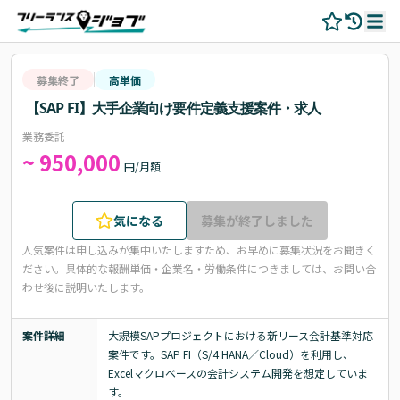
募集終了
高単価
【SAP FI】大手企業向け要件定義支援案件・求人
業務委託
~ 950,000
円/月額
気になる
募集が終了しました
人気案件は申し込みが集中いたしますため、お早めに募集状況をお聞きく
ださい。
具体的な報酬単価・企業名・労働条件につきましては、お問い合
わせ後に説明いたします。
案件詳細
大規模SAPプロジェクトにおける新リース会計基準対応
案件です。SAP FI（S/4 HANA／Cloud）を利用し、
Excelマクロベースの会計システム開発を想定していま
す。
