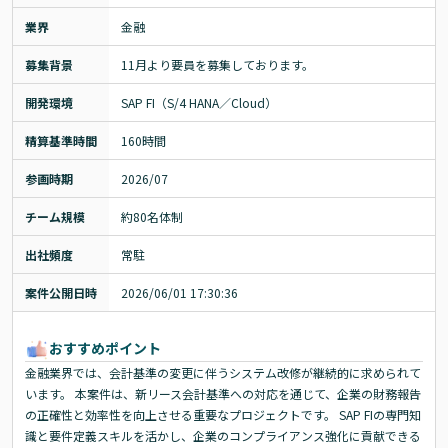
業界
金融
募集背景
11月より要員を募集しております。
開発環境
SAP FI（S/4 HANA／Cloud）
精算基準時間
160時間
参画時期
2026/07
チーム規模
約80名体制
出社頻度
常駐
案件公開日時
2026/06/01 17:30:36
おすすめポイント
金融業界では、会計基準の変更に伴うシステム改修が継続的に求められて
います。 本案件は、新リース会計基準への対応を通じて、企業の財務報告
の正確性と効率性を向上させる重要なプロジェクトです。 SAP FIの専門知
識と要件定義スキルを活かし、企業のコンプライアンス強化に貢献できる