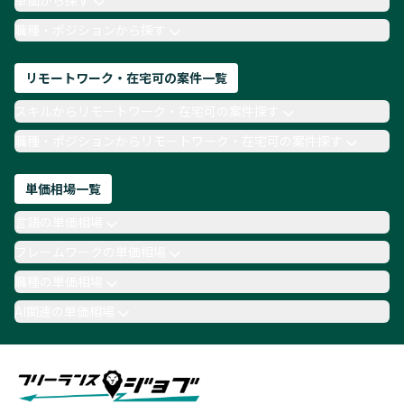
単価から探す
TypeScript
Laravel
AWS
職種・ポジションから探す
リモートワーク・在宅可の案件一覧
スキルからリモートワーク・在宅可の案件探す
職種・ポジションからリモートワーク・在宅可の案件探す
単価相場一覧
言語の単価相場
フレームワークの単価相場
職種の単価相場
AI関連の単価相場