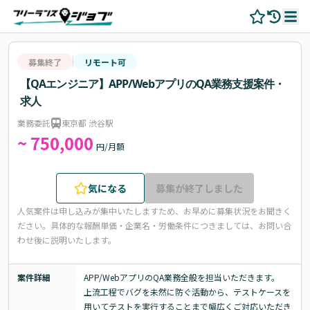
募集終了
リモート可
【QAエンジニア】APP/WebアプリのQA業務支援案件・
求人
業務委託
東京都 渋谷駅
~ 750,000
円/月額
気になる
募集が終了しました
人気案件は申し込みが集中いたしますため、お早めに募集状況をお聞きく
ださい。
具体的な報酬単価・企業名・労働条件につきましては、お問い合
わせ後に説明いたします。
案件詳細
APP/WebアプリのQA業務全般を担当いただきます。

上流工程でバグを未然に防ぐ活動から、テストケースを
用いてテストを実行することまで幅広くご対応いただき