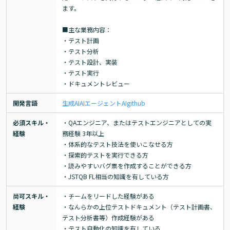
ます。

■主な業務内容：

・テスト計画

・テスト分析

・テスト設計、実装

・テスト実行

・ドキュメントレビュー
開発言語
生成AI
AIエージェント
AI
github
必須スキル・
・QAエンジニア、またはテストエンジニアとしての実
経験
務経験 3年以上

・体系的なテスト技法を使いこなせる方

・探索的テストを実行できる方

・読みやすいバグ票を作成することができる方

・JSTQB FL相当の知識を有している方
尚可スキル・
・チームをリードした経験がある

経験
・なんらかの上位テストドキュメント（テスト計画書、
テスト分析書等）作成経験がある

・テスト自動化の知識を有している
