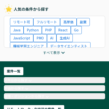
人気の条件から探す
リモート可
フルリモート
高単価
副業
Java
Python
PHP
React
Go
JavaScript
PMO
AI
生成AI
機械学習エンジニア
データサイエンティスト
すべて表示
インフラエンジニア
ITコンサルタント
フロントエンドエンジニア
ネットワークエンジニア
Webディレクター
案件一覧
AIエンジニア
Webデザイナー
スキルから探す
月収100万円 業務委託
COBOL
Ruby
単価から探す
TypeScript
Laravel
AWS
職種・ポジションから探す