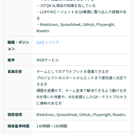
・JSTQB AL相当の知識を有している

・LLMやAIエージェントをQA業務に取り込んだ経験があ
る

・Markdown, Spreadsheet, GitHub, Playwright, 
Maestro
職種・ポジシ
QAエンジニア
ョン
業界
WEBサービス
募集背景
チームとしてのアウトプットを意識できる方

プロジェクトのスタートからエンドまで根気強く対応で
きる方

課題を放置せず、チーム全体で解決できるよう動ける方

AIを用いた改善や、AIを前提としたQA・テストプロセス
に興味のある方
開発環境
Markdown, Spreadsheet, GitHub, Playwright, Maestro
精算基準時間
140時間〜180時間