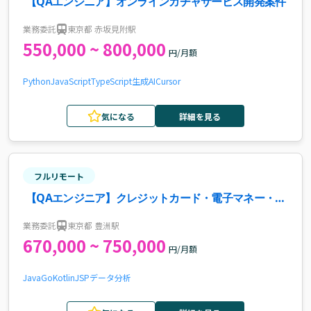
【QAエンジニア】オンラインガチャサービス開発案件
業務委託
東京都 赤坂見附駅
550,000 ~ 800,000
円/月額
Python
JavaScript
TypeScript
生成AI
Cursor
気になる
詳細を見る
フルリモート
【QAエンジニア】クレジットカード・電子マネー・
QR決済端末開発におけるテスト設計・実行案件
業務委託
東京都 豊洲駅
670,000 ~ 750,000
円/月額
Java
Go
Kotlin
JSP
データ分析