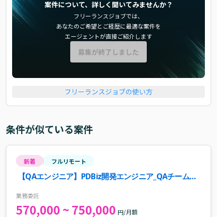
案件について、詳しく聞いてみませんか？
フリーランスジョブでは、
あなたのご希望とご経歴に最適な案件を
エージェントが直接ご紹介します
募集が終了しました
フリーランスジョブの使い方
条件が似ている案件
新着
フルリモート
【QAエンジニア】PDBiz開発エンジニア_QAチーム案
件・求人
業務委託
570,000 ~ 750,000
円/月額