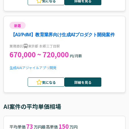
気になる
詳細を見る
新着
【AI/PdM】教育業界向け生成AIプロダクト開発案件
業務委託
東京都 本郷三丁目駅
670,000 ~ 720,000
円/月額
生成AI
AI
アジャイル
アプリ開発
気になる
詳細を見る
AI
案件の平均単価相場
73
150
平均単価
最高単価
万円
万円