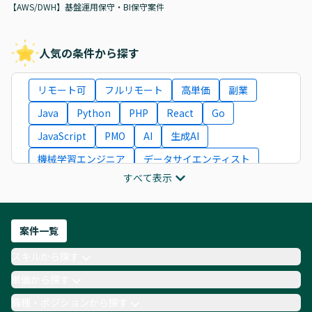
【AWS/DWH】基盤運用保守・BI保守案件
人気の条件から探す
リモート可
フルリモート
高単価
副業
Java
Python
PHP
React
Go
JavaScript
PMO
AI
生成AI
機械学習エンジニア
データサイエンティスト
すべて表示
インフラエンジニア
ITコンサルタント
フロントエンドエンジニア
ネットワークエンジニア
Webディレクター
案件一覧
AIエンジニア
Webデザイナー
スキルから探す
月収100万円 業務委託
COBOL
Ruby
単価から探す
TypeScript
Laravel
AWS
職種・ポジションから探す