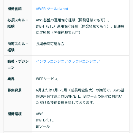
開発言語
AWS
BIツール
dwh
bi
必須スキル・
AWS基盤の運用保守経験（開発経験でも可）、
経験
DWH（ETL）運用保守経験（開発経験でも可）、BI運用
保守経験（開発経験でも可）
尚可スキル・
長期参画可能な方
経験
職種・ポジシ
インフラエンジニア
クラウドエンジニア
ョン
業界
WEBサービス
募集背景
6月または7月～9月（延長可能性大）の期間で、AWS基
盤運用保守およびDWH/ETL、BIツールの保守に対応い
ただける技術者様を探しております。
開発環境
AWS

DWH／ETL

BIツール