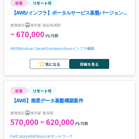
新着
リモート可
【AWS/インフラ】ポータルサービス基盤バージョンア
ップ案件・求人
業務委託
東京都 高田馬場駅
~ 670,000
円/月額
AWS
Windows Server
Oracle
windows
インフラ構築
気になる
詳細を見る
新着
リモート可
【AWS】衛星データ基盤構築案件
業務委託
東京都 豊洲駅
570,000 ~ 620,000
円/月額
Perl
Catalyst
AWS
tomcat
ネットワーク