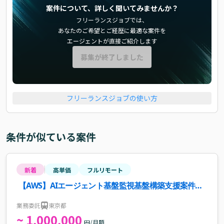
案件について、詳しく聞いてみませんか？
フリーランスジョブでは、
あなたのご希望とご経歴に最適な案件を
エージェントが直接ご紹介します
募集が終了しました
フリーランスジョブの使い方
条件が似ている案件
新着
高単価
フルリモート
【AWS】AIエージェント基盤監視基盤構築支援案件・
求人
業務委託
東京都
~ 1,000,000
円/月額