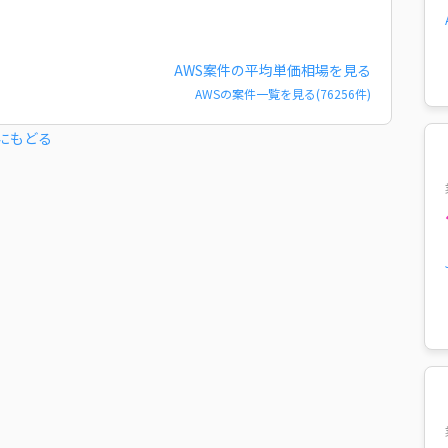
AWS
案件の平均単価相場を見る
AWS
の案件一覧を見る(
76256
件)
にもどる