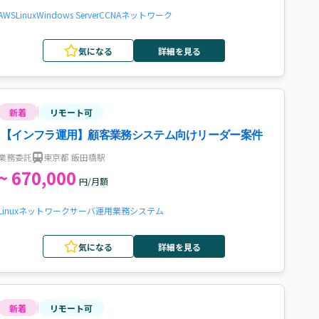
AWS
Linux
Windows Server
CCNA
ネットワーク
気になる
詳細を見る
新着
リモート可
【インフラ運用】顧客業務システム向けリーダー案件
業務委託
東京都 飯田橋駅
~ 670,000
円/月額
Linux
ネットワーク
サーバ運用
業務システム
気になる
詳細を見る
新着
リモート可