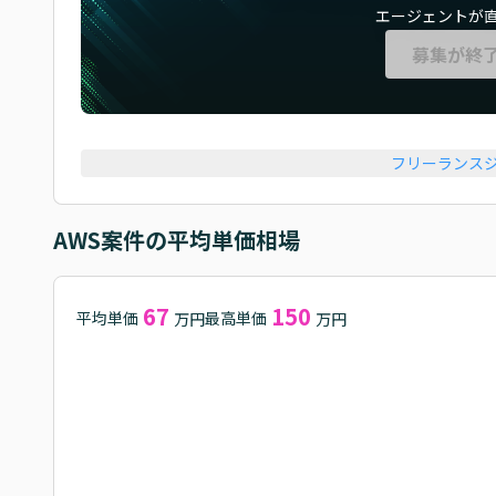
エージェントが
募集が終
フリーランス
AWS
案件の平均単価相場
67
150
平均単価
最高単価
万円
万円