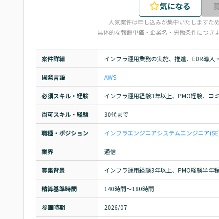
気になる
人気案件は申し込みが集中いたしますた
具体的な報酬単価・企業名・労働条件につき
案件詳細
インフラ運用業務の実施、推進、EDR導入
開発言語
AWS
必須スキル・経験
インフラ運用経験3年以上、PMO経験、コ
尚可スキル・経験
30代まで
職種・ポジション
インフラエンジニア
システムエンジニア(SE
業界
通信
募集背景
インフラ運用経験3年以上、PMO経験半年
精算基準時間
140時間〜180時間
参画時期
2026/07