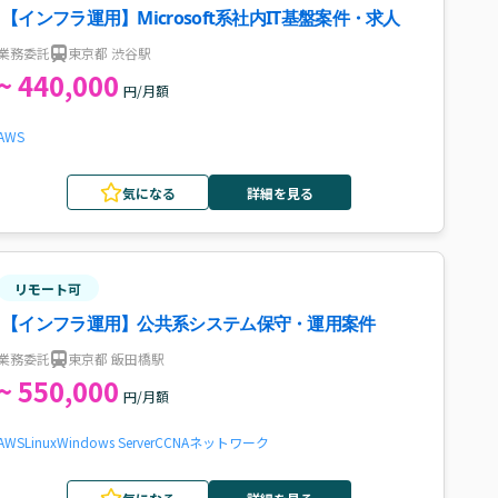
【インフラ運用】Microsoft系社内IT基盤案件・求人
業務委託
東京都 渋谷駅
~ 440,000
円/月額
AWS
気になる
詳細を見る
リモート可
【インフラ運用】公共系システム保守・運用案件
業務委託
東京都 飯田橋駅
~ 550,000
円/月額
AWS
Linux
Windows Server
CCNA
ネットワーク