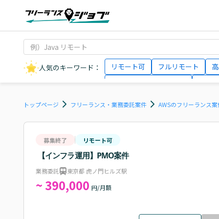
リモート可
フルリモート
高
人気のキーワード：
データサイエンティスト
インフ
AIエンジニア
Webデザイナー
トップページ
フリーランス・業務委託案件
AWSのフリーランス案
募集終了
リモート可
【インフラ運用】PMO案件
業務委託
東京都 虎ノ門ヒルズ駅
~ 390,000
円/月額