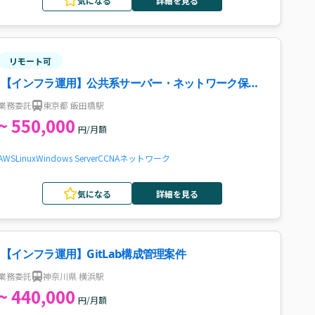
気になる
詳細を見る
リモート可
【インフラ運用】公共系サーバー・ネットワーク保守
【TJ-micro細井】案件・求人
業務委託
東京都 飯田橋駅
~ 550,000
円/月額
AWS
Linux
Windows Server
CCNA
ネットワーク
気になる
詳細を見る
【インフラ運用】GitLab構成管理案件
業務委託
神奈川県 横浜駅
~ 440,000
円/月額