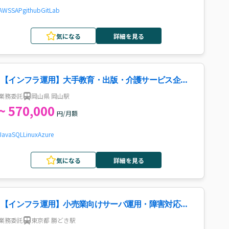
AWS
SAP
github
GitLab
気になる
詳細を見る
【インフラ運用】大手教育・出版・介護サービス企業
向け案件・求人
業務委託
岡山県 岡山駅
~ 570,000
円/月額
Java
SQL
Linux
Azure
気になる
詳細を見る
【インフラ運用】小売業向けサーバ運用・障害対応案
件
業務委託
東京都 勝どき駅