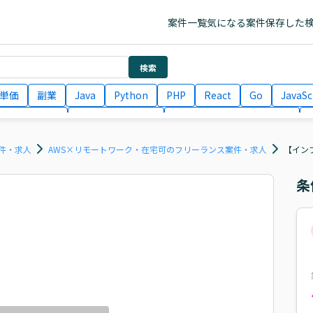
案件一覧
気になる案件
保存した
検索
単価
副業
Java
Python
PHP
React
Go
JavaSc
ラエンジニア
ITコンサルタント
フロントエンドエンジニア
月収100万円 業務委託
COBOL
Ruby
TypeScript
Larav
件・求人
AWS×リモートワーク・在宅可のフリーランス案件・求人
【イン
条