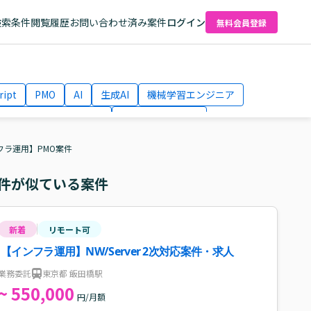
検索条件
閲覧履歴
お問い合わせ済み案件
ログイン
無料会員登録
ript
PMO
AI
生成AI
機械学習エンジニア
ネットワークエンジニア
Webディレクター
el
AWS
フラ運用】PMO案件
件が似ている案件
新着
リモート可
【インフラ運用】NW/Server 2次対応案件・求人
業務委託
東京都 飯田橋駅
~ 550,000
円/月額