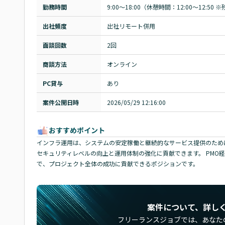
勤務時間
9:00～18:00（休憩時間：12:00～12:50 
出社頻度
出社リモート併用
面談回数
2回
商談方法
オンライン
PC貸与
あり
案件公開日時
2026/05/29 12:16:00
おすすめポイント
インフラ運用は、システムの安定稼働と継続的なサービス提供のために
セキュリティレベルの向上と運用体制の強化に貢献できます。 PMO
で、プロジェクト全体の成功に貢献できるポジションです。
案件について、詳し
フリーランスジョブでは、
あなた