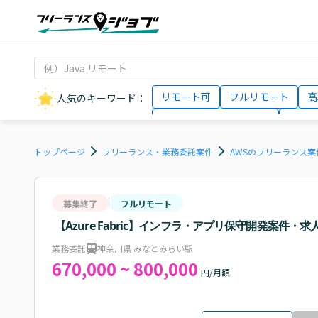
リモート可
フルリモート
高
人気のキーワード：
データサイエンティスト
インフ
AIエンジニア
Webデザイナー
トップページ
フリーランス・業務委託案件
AWSのフリーランス案
募集終了
フルリモート
【Azure Fabric】インフラ・アプリ保守開発案件・求
業務委託
神奈川県 みなとみらい駅
670,000 ~ 800,000
円/月額