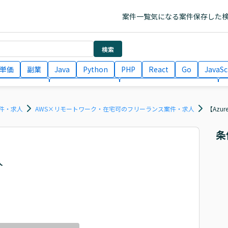
案件一覧
気になる案件
保存した
検索
単価
副業
Java
Python
PHP
React
Go
JavaSc
ラエンジニア
ITコンサルタント
フロントエンドエンジニア
月収100万円 業務委託
COBOL
Ruby
TypeScript
Larav
件・求人
AWS×リモートワーク・在宅可のフリーランス案件・求人
【Azu
条
人