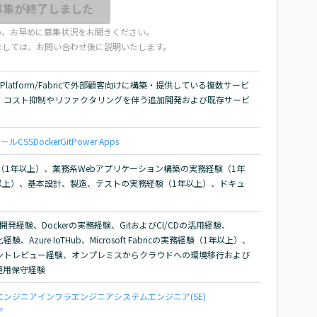
募集が終了しました
め、お早めに募集状況をお聞きください。
ましては、お問い合わせ後に説明いたします。
t PowerPlatform/Fabricで外部顧客向けに構築・提供している複数サービ
、コスト抑制やリファクタリングを伴う追加開発および既存サービ
ツール
CSS
Docker
Git
Power Apps
務経験（1年以上）、業務系Webアプリケーション構築の実務経験（1年
験（1年以上）、基本設計、製造、テストの実務経験（1年以上）、ドキュ
を用いた開発経験、Dockerの実務経験、GitおよびCI/CDの活用経験、
験、Azure IoTHub、Microsoft Fabricの実務経験（1年以上）、
ントレビュー経験、オンプレミスからクラウドへの環境移行および
運用保守経験
エンジニア
インフラエンジニア
システムエンジニア(SE)
ア