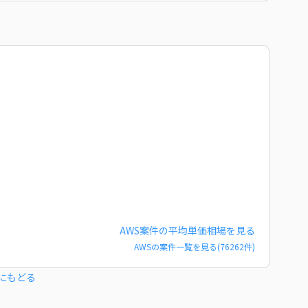
AWS
案件の平均単価相場を見る
AWS
の案件一覧を見る(
76262
件)
にもどる