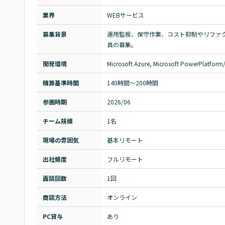
業界
WEBサービス
募集背景
運用監視、保守作業、コスト抑制やリファ
員の募集。
開発環境
Microsoft Azure, Microsoft PowerPlatform
精算基準時間
140時間〜200時間
参画時期
2026/06
チーム規模
1名
現場の雰囲気
基本リモート
出社頻度
フルリモート
面談回数
1回
商談方法
オンライン
PC貸与
あり