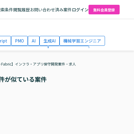
検索条件
閲覧履歴
お問い合わせ済み案件
ログイン
無料会員登録
ript
PMO
AI
生成AI
機械学習エンジニア
ネットワークエンジニア
Webディレクター
el
AWS
re Fabric】インフラ・アプリ保守開発案件・求人
件が似ている案件