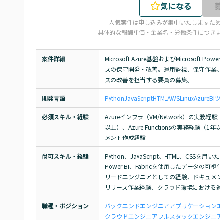
気になる
人気案件は申し込みが集中いたしますた
具体的な報酬単価・企業名・労働条件につき
案件詳細
Microsoft Azure基盤およびMicrosof
スの保守開発・改善。運用監視、保守作業
スの改善を担当する要員の募集。
開発言語
Python
JavaScript
HTML
AWS
Linux
Azure
BI
必須スキル・経験
Azureインフラ（VM/Network）の実
以上）、Azure Functionsの実務経
メント作成経験
尚可スキル・経験
Python、JavaScript、HTML、CSS
Power BI、Fabricを使用したデータの可視化経
リードエンジニアとしての経験、ドキュメ
リリース作業経験、クラウド環境における
職種・ポジション
バックエンドエンジニア
アプリケーション
クラウドエンジニア
フルスタックエンジニ