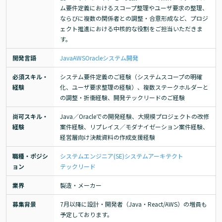
ム要件定義におけるスコープ整理やユーザ要求の整理、
ならびに複数の関係者との調整・合意形成など、プロジ
ェクト推進における中核的な役割をご担当いただきま
す。
開発言語
Java
AWS
Oracle
システム開発
必須スキル・
システム要件定義のご経験（システムスコープの明確
経験
化、ユーザ要求整理の経験）、複数ステークホルダーと
の調整・折衝経験、開発テックリードのご経験
尚可スキル・
Java／Oracleでの開発経験、大規模プロジェクトの改修
経験
案件経験、リプレイス／モダナイゼーション案件経験、
経営層向け決裁資料の作成支援経験
職種・ポジシ
システムエンジニア(SE)
システムアーキテクト
ョン
テックリード
業界
製造・メーカー
募集背景
7月以降に設計・開発者（Java・React/AWS）の増員も
予定しております。