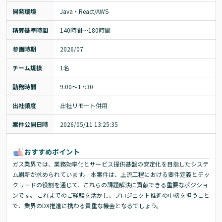
開発環境
Java・React/AWS
精算基準時間
140時間〜180時間
参画時期
2026/07
チーム規模
1名
勤務時間
9:00～17:30
出社頻度
出社リモート併用
案件公開日時
2026/05/11 13:25:35
おすすめポイント
ガス業界では、業務効率化とサービス提供基盤の安定化を目指したシステ
ム刷新が求められています。 本案件は、上流工程における要件定義とテッ
クリードの役割を通じて、これらの課題解決に貢献できる重要なポジショ
ンです。 これまでのご経験を活かし、プロジェクト推進の中核を担うこと
で、業界のDX推進に携わる貴重な機会となるでしょう。