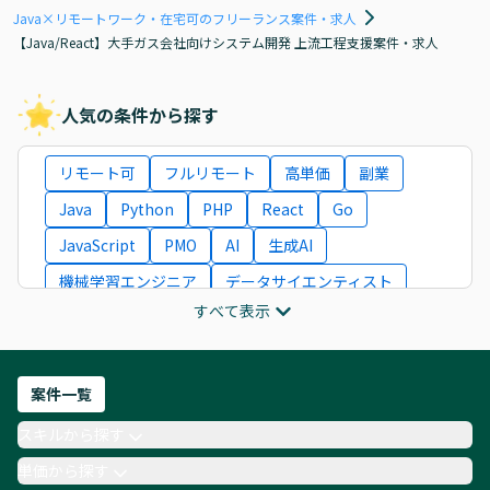
Java×リモートワーク・在宅可のフリーランス案件・求人
【Java/React】大手ガス会社向けシステム開発 上流工程支援案件・求人
人気の条件から探す
リモート可
フルリモート
高単価
副業
Java
Python
PHP
React
Go
JavaScript
PMO
AI
生成AI
機械学習エンジニア
データサイエンティスト
すべて表示
インフラエンジニア
ITコンサルタント
フロントエンドエンジニア
ネットワークエンジニア
Webディレクター
案件一覧
AIエンジニア
Webデザイナー
スキルから探す
月収100万円 業務委託
COBOL
Ruby
単価から探す