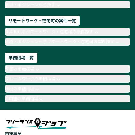
TypeScript
Laravel
AWS
職種・ポジションから探す
リモートワーク・在宅可の案件一覧
スキルからリモートワーク・在宅可の案件探す
職種・ポジションからリモートワーク・在宅可の案件探す
単価相場一覧
言語の単価相場
フレームワークの単価相場
職種の単価相場
AI関連の単価相場
関連事業