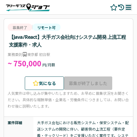
募集終了
リモート可
【Java/React】大手ガス会社向けシステム開発 上流工程
支援案件・求人
業務委託
東京都 初台駅
~ 750,000
円/月額
気になる
募集が終了しました
人気案件は申し込みが集中いたしますため、お早めに募集状況をお聞きく
ださい。
具体的な報酬単価・企業名・労働条件につきましては、お問い合
わせ後に説明いたします。
案件詳細
大手ガス会社における販売システム・保安システム・配
送システムの開発に伴い、顧客側の上流工程（要件定
義・テックリード）をご支援いただく案件です。システ