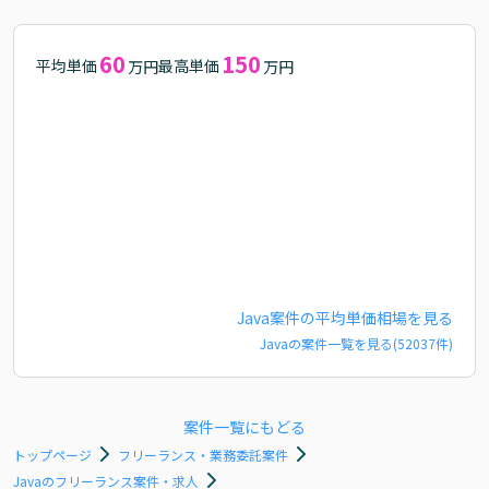
60
150
平均単価
最高単価
万円
万円
Java
案件の平均単価相場を見る
Java
の案件一覧を見る(
52037
件)
案件一覧にもどる
トップページ
フリーランス・業務委託案件
Javaのフリーランス案件・求人